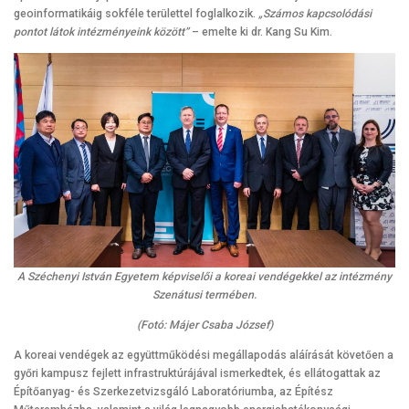
geoinformatikáig sokféle területtel foglalkozik.
„Számos kapcsolódási
pontot látok intézményeink között”
– emelte ki dr. Kang Su Kim.
A Széchenyi István Egyetem képviselői a koreai vendégekkel az intézmény
Szenátusi termében.
(Fotó: Májer Csaba József)
A koreai vendégek az együttműködési megállapodás aláírását követően a
győri kampusz fejlett infrastruktúrájával ismerkedtek, és ellátogattak az
Építőanyag- és Szerkezetvizsgáló Laboratóriumba, az Építész