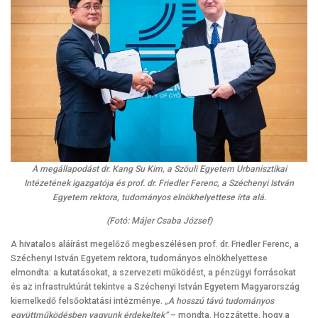
A megállapodást dr. Kang Su Kim, a Szöuli Egyetem Urbanisztikai
Intézetének igazgatója és prof. dr. Friedler Ferenc, a Széchenyi István
Egyetem rektora, tudományos elnökhelyettese írta alá.
(Fotó: Májer Csaba József)
A hivatalos aláírást megelőző megbeszélésen prof. dr. Friedler Ferenc, a
Széchenyi István Egyetem rektora, tudományos elnökhelyettese
elmondta: a kutatásokat, a szervezeti működést, a pénzügyi forrásokat
és az infrastruktúrát tekintve a Széchenyi István Egyetem Magyarország
kiemelkedő felsőoktatási intézménye.
„A hosszú távú tudományos
együttműködésben vagyunk érdekeltek”
– mondta. Hozzátette, hogy a