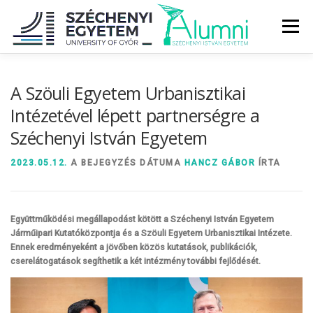
Tovább
a
Menü
tartalomhoz
RÓLUNK
ALUMNI KÖZÖSSÉG
HÍREK
MÉDIA
A Szöuli Egyetem Urbanisztikai
Intézetével lépett partnerségre a
Széchenyi István Egyetem
DIPLOMAÁTADÓ
DIPLOMÁN TÚL
2023.05.12.
A BEJEGYZÉS DÁTUMA
HANCZ GÁBOR
ÍRTA
SZOLGÁLTATÁSOK
ÉVFOLYAMOK
Együttműködési megállapodást kötött a Széchenyi István Egyetem
Járműipari Kutatóközpontja és a Szöuli Egyetem Urbanisztikai Intézete.
Ennek eredményeként a jövőben közös kutatások, publikációk,
cserelátogatások segíthetik a két intézmény további fejlődését.