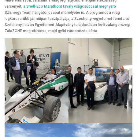
Műteremházba, valamint a világ legnagyobb energiahatékonysági
versenyét,
a Shell-Eco Marathont tavaly világcsúccsal megnyerő
SZEnergy Team hallgatói csapat műhelyébe is. A programot a világ
legkorszerűbb járműipari tesztpályája, a Széchenyi-egyetemet fenntartó
Széchenyi István Egyetemért Alapítvány tulajdonában lévő zalaegerszegi
ZalaZONE megtekintése, majd győri városnézés zárta.