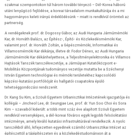
szakmai szempontokon túl három további tényező – Dél-Korea háború
utáni lenyűgöző fejlődése, a koreai társadalom munkakultúrája és a mi
hagyományos keleti irányú érdeklődésünk – miatt is rendkívül örömteli az
partnerség.
A vendégeknek prof. dr. Dogossy Gábor, az Audi Hungaria Járműmérnöki
Kar, dr. Horváth Balázs, az Építész-, Építő- és Közlekedésmérnöki Kar,
valamint prof. dr. Horváth Zoltán, a Gépészmérnöki, Informatikai és
Villamosmérnöki Kar dékánja, illetve dr. Fodor Dénes, az Audi Hungaria
Járműmérnöki Kar dékánhelyettese, a Teljesítményelektronika és Villamos
Hajtások Tanszék tanszékvezetője, a Járműipari Kutatóközpont e-
Mobilitás Központjának tudományos vezetője mutatta be a Széchenyi
István Egyetem technológiai és mérnöki területekhez kapcsolódó
képzési-kutatási portfólióját és hallgatói csapatokra épülő
tehetséggondozási rendszerét.
Dr. Kang Su Kim, a Szöuli Egyetem Urbanisztikai Intézetének igazgatója és
kollégái – Jincheol Lee, dr. Seungjae Lee, prof. dr. Yun Soo Choi és Sora
Kim – szavaiból kiderült: a több mint száz éve alapított Szöuli Egyetem
rendkívül versenyképes, a dél-koreai főváros egyik legjobb felsőoktatási
intézménye, amely kiváló kutatási infrastruktúrával rendelkezik. A nyolc
tanszékből álló, kifejezetten egyedinek számító Urbanisztikai Intézet az
építészettől a tájépítészeten és a közlekedéstudományon át a