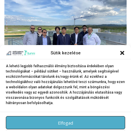
Sütik kezelése
A lehető legjobb felhasználói élmény biztosítása érdekében olyan
technológiákat – például sütiket – használunk, amelyek segítségével
eszközinformációkat tárolunk és/vagy érünk el. Az ezekhez a
A vendégek a Széchenyi István Egyetemet fenntartó alapítvány
technológiákhoz való hozzájárulás lehetővé teszi számunkra, hogy ezen
a weboldalon olyan adatokat dolgozzunk fel, mint a böngészési
tulajdonában lévő ZalaZONE járműipari tesztpályára is ellátogattak.
viselkedés vagy az egyedi azonosítók. A hozzájárulás elutasítása vagy
visszavonása bizonyos funkciók és szolgáltatások működését
hátrányosan befolyásolhatja.
KATEGÓRIA:
HÍREK
Elfogad