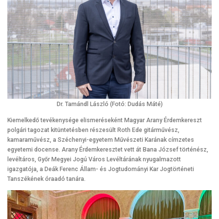
Dr. Tamándl László (Fotó: Dudás Máté)
Kiemelkedő tevékenysége elismeréseként Magyar Arany Érdemkereszt
polgári tagozat kitüntetésben részesült Roth Ede gitárművész,
kamaraművész, a Széchenyi-egyetem Művészeti Karának címzetes
egyetemi docense. Arany Érdemkeresztet vett át Bana József történész,
levéltáros, Győr Megyei Jogú Város Levéltárának nyugalmazott
igazgatója, a Deák Ferenc Állam- és Jogtudományi Kar Jogtörténeti
Tanszékének óraadó tanára.