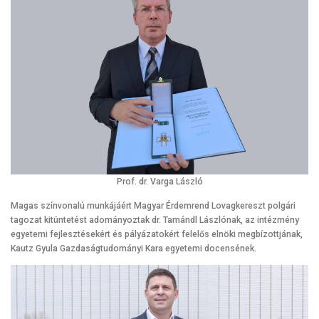
Prof. dr. Varga László
Magas színvonalú munkájáért Magyar Érdemrend Lovagkereszt polgári
tagozat kitüntetést adományoztak dr. Tamándl Lászlónak, az intézmény
egyetemi fejlesztésekért és pályázatokért felelős elnöki megbízottjának,
Kautz Gyula Gazdaságtudományi Kara egyetemi docensének.