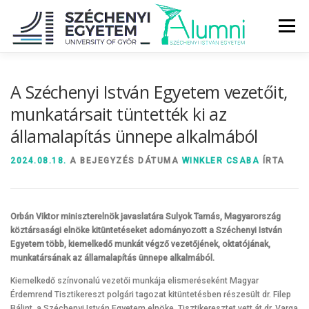
Tovább
a
Menü
tartalomhoz
RÓLUNK
ALUMNI KÖZÖSSÉG
HÍREK
MÉDIA
A Széchenyi István Egyetem vezetőit,
munkatársait tüntették ki az
államalapítás ünnepe alkalmából
DIPLOMAÁTADÓ
DIPLOMÁN TÚL
2024.08.18.
A BEJEGYZÉS DÁTUMA
WINKLER CSABA
ÍRTA
SZOLGÁLTATÁSOK
ÉVFOLYAMOK
Orbán Viktor miniszterelnök javaslatára Sulyok Tamás, Magyarország
köztársasági elnöke kitüntetéseket adományozott a Széchenyi István
Egyetem több, kiemelkedő munkát végző vezetőjének, oktatójának,
munkatársának az államalapítás ünnepe alkalmából.
Kiemelkedő színvonalú vezetői munkája elismeréseként Magyar
Érdemrend Tisztikereszt polgári tagozat kitüntetésben részesült dr. Filep
Bálint, a Széchenyi István Egyetem elnöke. Tisztikeresztet vett át dr. Varga