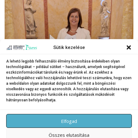
Sütik kezelése
A lehető legjobb felhasználói élmény biztosítása érdekében olyan
technológiákat – például sütiket – használunk, amelyek segítségével
eszközinformációkat tárolunk és/vagy érünk el. Az ezekhez a
technológiákhoz való hozzájárulás lehetővé teszi számunkra, hogy ezen
a weboldalon olyan adatokat dolgozzunk fel, mint a böngészési
Tóth Csilla
viselkedés vagy az egyedi azonosítók. A hozzájárulás elutasítása vagy
visszavonása bizonyos funkciók és szolgáltatások működését
hátrányosan befolyásolhatja.
KATEGÓRIA:
HÍREK
Elfogad
Összes elutasítása