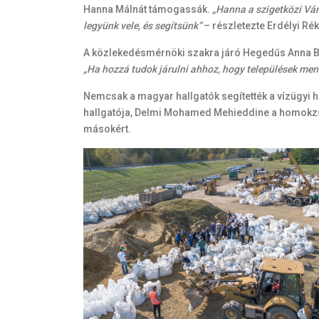
Hanna Málnát támogassák.
„Hanna a szigetközi Vám
legyünk vele, és segítsünk”
– részletezte Erdélyi Ré
A közlekedésmérnöki szakra járó Hegedűs Anna Barba
„Ha hozzá tudok járulni ahhoz, hogy települések me
Nemcsak a magyar hallgatók segítették a vízügyi 
hallgatója, Delmi Mohamed Mehieddine a homokzsák
másokért.