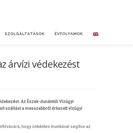
SZOLGÁLTATÁSOK
ÉVFOLYAMOK
az árvízi védekezést
édekezést. Az Észak-dunántúli Vízügyi
ít szállást a messzebbről érkezett vízügyi
felhívására, hogy önkéntes munkával segítse az