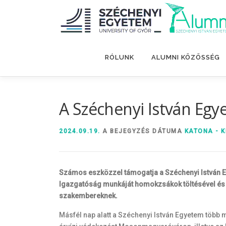
Tovább
a
tartalomhoz
RÓLUNK
ALUMNI KÖZÖSSÉG
A Széchenyi István Egye
2024.09.19.
A BEJEGYZÉS DÁTUMA
KATONA - K
Számos eszközzel támogatja a Széchenyi István Eg
Igazgatóság munkáját homokzsákok töltésével és pa
szakembereknek.
Másfél nap alatt a Széchenyi István Egyetem több 