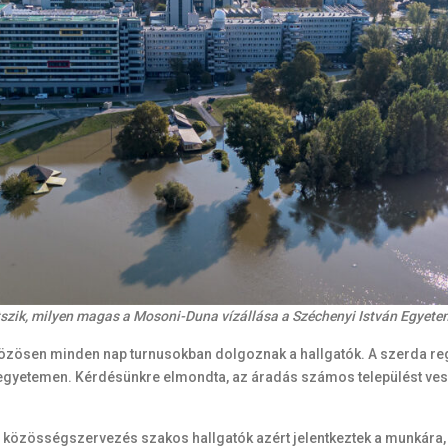
 látszik, milyen magas a Mosoni-Duna vízállása a Széchenyi István Egyet
özösen minden nap turnusokban dolgoznak a hallgatók. A szerda regg
egyetemen. Kérdésünkre elmondta, az áradás számos települést vesz
a közösségszervezés szakos hallgatók azért jelentkeztek a munkára