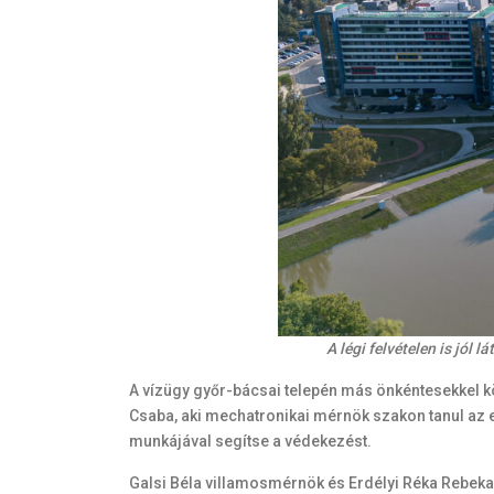
A légi felvételen is jól
A vízügy győr-bácsai telepén más önkéntesekkel k
Csaba, aki mechatronikai mérnök szakon tanul az 
munkájával segítse a védekezést.
Galsi Béla villamosmérnök és Erdélyi Réka Rebek