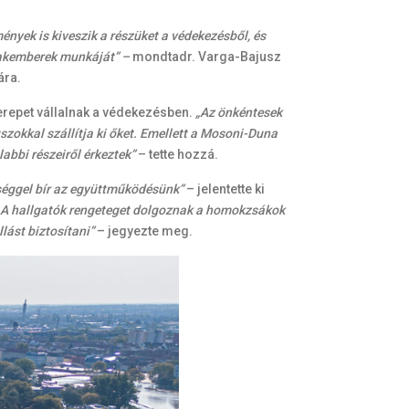
nyek is kiveszik a részüket a védekezésből, és
szakemberek munkáját” –
mondtadr. Varga-Bajusz
ára.
erepet vállalnak a védekezésben.
„Az önkéntesek
okkal szállítja ki őket. Emellett a Mosoni-Duna
bbi részeiről érkeztek”
– tette hozzá.
séggel bír az együttműködésünk”
– jelentette ki
A hallgatók rengeteget dolgoznak a homokzsákok
lást biztosítani”
– jegyezte meg.