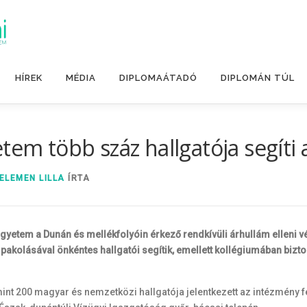
HÍREK
MÉDIA
DIPLOMAÁTADÓ
DIPLOMÁN TÚL
tem több száz hallgatója segíti 
ELEMEN LILLA
ÍRTA
yetem a Dunán és mellékfolyóin érkező rendkívüli árhullám elleni v
kolásával önkéntes hallgatói segítik, emellett kollégiumában biztos
mint 200 magyar és nemzetközi hallgatója jelentkezett az intézmény 