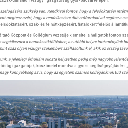
Észak-dunántúli Vízügyi Igazgatóság győr-bácsai telepén.
szefogására szükség van. Rendkívül fontos, hogy a felsőoktatási intézmé
nt megtesz azért, hogy a rendelkezésre álló erőforrásaival segítse a 
lsőoktatásért, szak- és felnőttképzésért, fiatalokért felelős államtitk
tató Központ és Kollégium vezetője kiemelte: a hallgatók fontos sz
segédkeznek a homokzsáktöltésben, az utóbbi helyre intézményünk busz
 száz olyan vízügyi szakembert szállásoltunk el, akik az ország távola
ünk, a jelenlegi árhullám okozta helyzetben pedig még nagyobb jelentő
tóság igazgatójak, köszönetet mondva a gyors segítségnyújtásért.
„
nagy könnyebbség az is, hogy az egyetem számos kollégánknak tud szál