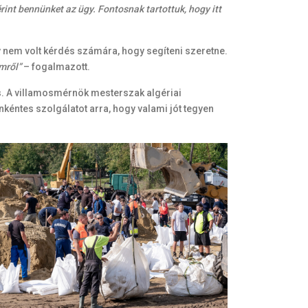
rint bennünket az ügy. Fontosnak tartottuk, hogy itt
gy nem volt kérdés számára, hogy segíteni szeretne.
emről”
– fogalmazott.
s. A villamosmérnök mesterszak algériai
éntes szolgálatot arra, hogy valami jót tegyen