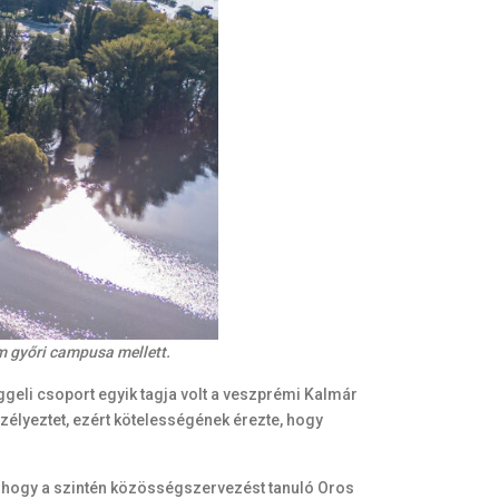
em győri campusa mellett.
eli csoport egyik tagja volt a veszprémi Kalmár
élyeztet, ezért kötelességének érezte, hogy
, hogy a szintén közösségszervezést tanuló Oros