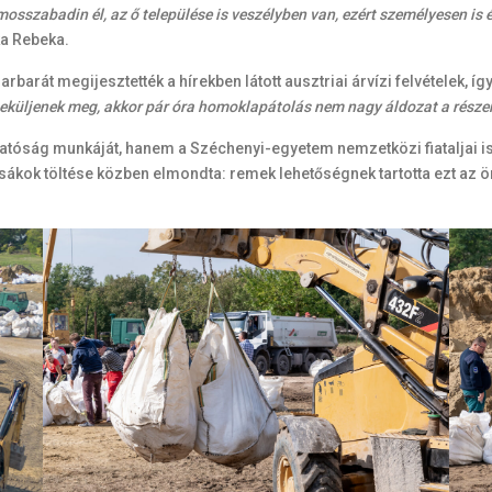
osszabadin él, az ő települése is veszélyben van, ezért személyesen is é
ka Rebeka.
rát megijesztették a hírekben látott ausztriai árvízi felvételek, í
neküljenek meg, akkor pár óra homoklapátolás nem nagy áldozat a rész
hatóság munkáját, hanem a Széchenyi-egyetem nemzetközi fiataljai i
ok töltése közben elmondta: remek lehetőségnek tartotta ezt az önk