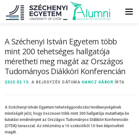
Tovább
a
Menü
tartalomhoz
RÓLUNK
ALUMNI KÖZÖSSÉG
HÍREK
MÉDIA
A Széchenyi István Egyetem több
mint 200 tehetséges hallgatója
méretheti meg magát az Országos
DIPLOMAÁTADÓ
DIPLOMÁN TÚL
Tudományos Diákköri Konferencián
SZOLGÁLTATÁSOK
ÉVFOLYAMOK
2025.02.13.
A BEJEGYZÉS DÁTUMA
HANCZ GÁBOR
ÍRTA
A Széchenyi István Egyetem tehetséggondozási tevékenységének
minőségét jelzi, hogy összesen több mint 200 hallgatója mutathatja be
kutatási eredményeit az Országos Tudományos Diákköri Konferencián
(OTDK) tavasszal. Az intézmény a 16 szekcióból 15-ben képviselteti
magát.