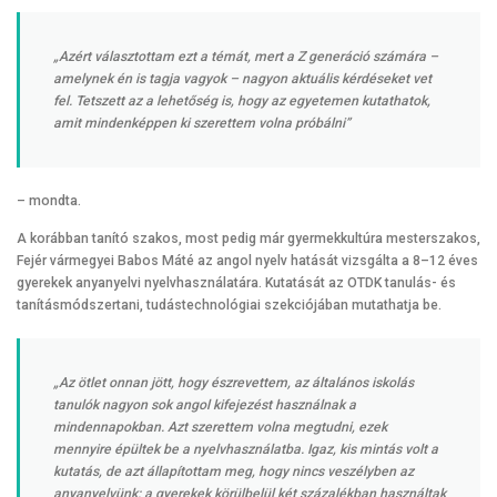
„Azért választottam ezt a témát, mert a Z generáció számára –
amelynek én is tagja vagyok – nagyon aktuális kérdéseket vet
fel. Tetszett az a lehetőség is, hogy az egyetemen kutathatok,
amit mindenképpen ki szerettem volna próbálni”
– mondta.
A korábban tanító szakos, most pedig már gyermekkultúra mesterszakos,
Fejér vármegyei Babos Máté az angol nyelv hatását vizsgálta a 8–12 éves
gyerekek anyanyelvi nyelvhasználatára. Kutatását az OTDK tanulás- és
tanításmódszertani, tudástechnológiai szekciójában mutathatja be.
„Az ötlet onnan jött, hogy észrevettem, az általános iskolás
tanulók nagyon sok angol kifejezést használnak a
mindennapokban. Azt szerettem volna megtudni, ezek
mennyire épültek be a nyelvhasználatba. Igaz, kis mintás volt a
kutatás, de azt állapítottam meg, hogy nincs veszélyben az
anyanyelvünk: a gyerekek körülbelül két százalékban használtak