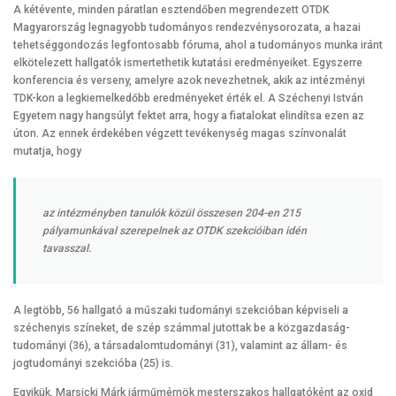
A kétévente, minden páratlan esztendőben megrendezett OTDK
Magyarország legnagyobb tudományos rendezvénysorozata, a hazai
tehetséggondozás legfontosabb fóruma, ahol a tudományos munka iránt
elkötelezett hallgatók ismertethetik kutatási eredményeiket. Egyszerre
konferencia és verseny, amelyre azok nevezhetnek, akik az intézményi
TDK-kon a legkiemelkedőbb eredményeket érték el. A Széchenyi István
Egyetem nagy hangsúlyt fektet arra, hogy a fiatalokat elindítsa ezen az
úton. Az ennek érdekében végzett tevékenység magas színvonalát
mutatja, hogy
az intézményben tanulók közül összesen 204-en 215
pályamunkával szerepelnek az OTDK szekcióiban idén
tavasszal.
A legtöbb, 56 hallgató a műszaki tudományi szekcióban képviseli a
széchenyis színeket, de szép számmal jutottak be a közgazdaság-
tudományi (36), a társadalomtudományi (31), valamint az állam- és
jogtudományi szekcióba (25) is.
Egyikük, Marsicki Márk járműmérnök mesterszakos hallgatóként az oxid