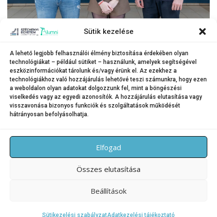
Értékes kutatások – Marsicki Márk, Simon Sára és Babos Máté egyaránt az
Sütik kezelése
OTDK-n képviselik a Széchenyi István Egyetemet tavasszal.
(Fotó: Adorján András)
A lehető legjobb felhasználói élmény biztosítása érdekében olyan
technológiákat – például sütiket – használunk, amelyek segítségével
A cikk a „MEC_24 Tudományos Mecenatúra Pályázat” keretében
eszközinformációkat tárolunk és/vagy érünk el. Az ezekhez a
megvalósuló, MEC_N 149220 azonosítószámú, „A tudomány vonzásában –
technológiákhoz való hozzájárulás lehetővé teszi számunkra, hogy ezen
a weboldalon olyan adatokat dolgozzunk fel, mint a böngészési
fiatal tudósok a közösségért” című projekt keretében készült.
viselkedés vagy az egyedi azonosítók. A hozzájárulás elutasítása vagy
visszavonása bizonyos funkciók és szolgáltatások működését
hátrányosan befolyásolhatja.
KATEGÓRIA:
HÍREK
Elfogad
Összes elutasítása
Beállítások
Copyright © 2026 SZE Alumni – Széchenyi István Egyetem
–
OnePress
téma FameThemes által
Sütikezelési szabályzat
Adatkezelési tájékoztató