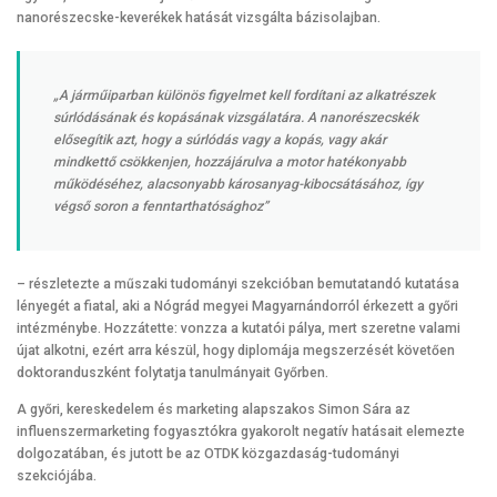
nanorészecske-keverékek hatását vizsgálta bázisolajban.
„A járműiparban különös figyelmet kell fordítani az alkatrészek
súrlódásának és kopásának vizsgálatára. A nanorészecskék
elősegítik azt, hogy a súrlódás vagy a kopás, vagy akár
mindkettő csökkenjen, hozzájárulva a motor hatékonyabb
működéséhez, alacsonyabb károsanyag-kibocsátásához, így
végső soron a fenntarthatósághoz”
– részletezte a műszaki tudományi szekcióban bemutatandó kutatása
lényegét a fiatal, aki a Nógrád megyei Magyarnándorról érkezett a győri
intézménybe. Hozzátette: vonzza a kutatói pálya, mert szeretne valami
újat alkotni, ezért arra készül, hogy diplomája megszerzését követően
doktoranduszként folytatja tanulmányait Győrben.
A győri, kereskedelem és marketing alapszakos Simon Sára az
influenszermarketing fogyasztókra gyakorolt negatív hatásait elemezte
dolgozatában, és jutott be az OTDK közgazdaság-tudományi
szekciójába.