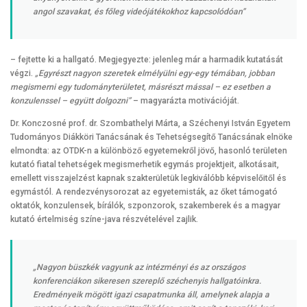
angol szavakat, és főleg videójátékokhoz kapcsolódóan”
– fejtette ki a hallgató. Megjegyezte: jelenleg már a harmadik kutatását
végzi.
„Egyrészt nagyon szeretek elmélyülni egy-egy témában, jobban
megismerni egy tudományterületet, másrészt mással – ez esetben a
konzulenssel – együtt dolgozni”
– magyarázta motivációját.
Dr. Konczosné prof. dr. Szombathelyi Márta, a Széchenyi István Egyetem
Tudományos Diákköri Tanácsának és Tehetségsegítő Tanácsának elnöke
elmondta: az OTDK-n a különböző egyetemekről jövő, hasonló területen
kutató fiatal tehetségek megismerhetik egymás projektjeit, alkotásait,
emellett visszajelzést kapnak szakterületük legkiválóbb képviselőitől és
egymástól. A rendezvénysorozat az egyetemisták, az őket támogató
oktatók, konzulensek, bírálók, szponzorok, szakemberek és a magyar
kutató értelmiség színe-java részvételével zajlik.
„Nagyon büszkék vagyunk az intézményi és az országos
konferenciákon sikeresen szereplő széchenyis hallgatóinkra.
Eredményeik mögött igazi csapatmunka áll, amelynek alapja a