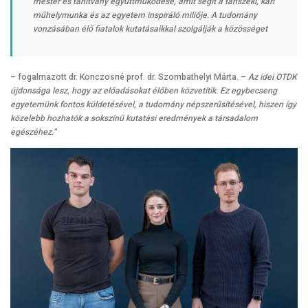
mester és tanítvány együttműködése, amit segít a tanszéki, kari
műhelymunka és az egyetem inspiráló miliője. A tudomány
vonzásában élő fiatalok kutatásaikkal szolgálják a közösséget
– fogalmazott dr. Konczosné prof. dr. Szombathelyi Márta. –
Az idei OTDK
újdonsága lesz, hogy az előadásokat élőben közvetítik. Ez egybecseng
egyetemünk fontos küldetésével, a tudomány népszerűsítésével, hiszen így
közelebb hozhatók a sokszínű kutatási eredmények a társadalom
egészéhez.”