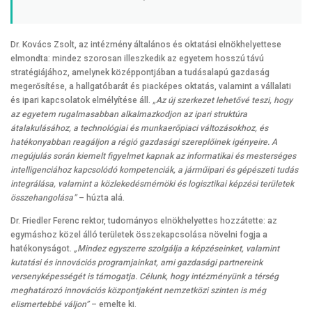
Dr. Kovács Zsolt, az intézmény általános és oktatási elnökhelyettese
elmondta: mindez szorosan illeszkedik az egyetem hosszú távú
stratégiájához, amelynek középpontjában a tudásalapú gazdaság
megerősítése, a hallgatóbarát és piacképes oktatás, valamint a vállalati
és ipari kapcsolatok elmélyítése áll.
„Az új szerkezet lehetővé teszi, hogy
az egyetem rugalmasabban alkalmazkodjon az ipari struktúra
átalakulásához, a technológiai és munkaerőpiaci változásokhoz, és
hatékonyabban reagáljon a régió gazdasági szereplőinek igényeire. A
megújulás során kiemelt figyelmet kapnak az informatikai és mesterséges
intelligenciához kapcsolódó kompetenciák, a járműipari és gépészeti tudás
integrálása, valamint a közlekedésmérnöki és logisztikai képzési területek
összehangolása”
– húzta alá.
Dr. Friedler Ferenc rektor, tudományos elnökhelyettes hozzátette: az
egymáshoz közel álló területek összekapcsolása növelni fogja a
hatékonyságot.
„Mindez egyszerre szolgálja a képzéseinket, valamint
kutatási és innovációs programjainkat, ami gazdasági partnereink
versenyképességét is támogatja. Célunk, hogy intézményünk a térség
meghatározó innovációs központjaként nemzetközi szinten is még
elismertebbé váljon”
– emelte ki.