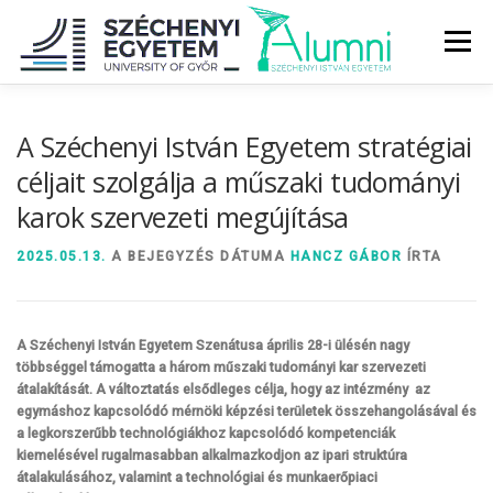
Tovább
a
Menü
tartalomhoz
RÓLUNK
ALUMNI KÖZÖSSÉG
HÍREK
MÉDIA
A Széchenyi István Egyetem stratégiai
céljait szolgálja a műszaki tudományi
karok szervezeti megújítása
DIPLOMAÁTADÓ
DIPLOMÁN TÚL
2025.05.13.
A BEJEGYZÉS DÁTUMA
HANCZ GÁBOR
ÍRTA
SZOLGÁLTATÁSOK
ÉVFOLYAMOK
A Széchenyi István Egyetem Szenátusa április 28-i ülésén nagy
többséggel támogatta a három műszaki tudományi kar szervezeti
átalakítását. A változtatás elsődleges célja, hogy az intézmény az
egymáshoz kapcsolódó mérnöki képzési területek összehangolásával és
a legkorszerűbb technológiákhoz kapcsolódó kompetenciák
kiemelésével rugalmasabban alkalmazkodjon az ipari struktúra
átalakulásához, valamint a technológiai és munkaerőpiaci