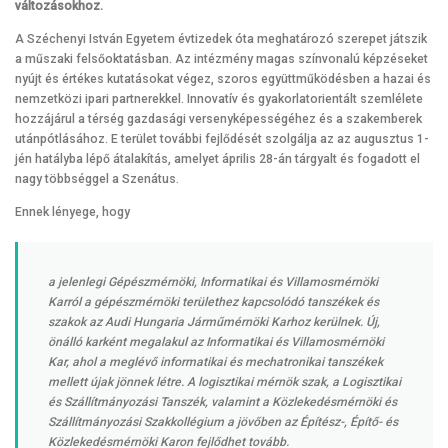
változásokhoz.
A Széchenyi István Egyetem évtizedek óta meghatározó szerepet játszik
a műszaki felsőoktatásban. Az intézmény magas színvonalú képzéseket
nyújt és értékes kutatásokat végez, szoros együttműködésben a hazai és
nemzetközi ipari partnerekkel. Innovatív és gyakorlatorientált szemlélete
hozzájárul a térség gazdasági versenyképességéhez és a szakemberek
utánpótlásához. E terület további fejlődését szolgálja az az augusztus 1-
jén hatályba lépő átalakítás, amelyet április 28-án tárgyalt és fogadott el
nagy többséggel a Szenátus.
Ennek lényege, hogy
a jelenlegi Gépészmérnöki, Informatikai és Villamosmérnöki
Karról a gépészmérnöki területhez kapcsolódó tanszékek és
szakok az Audi Hungaria Járműmérnöki Karhoz kerülnek. Új,
önálló karként megalakul az Informatikai és Villamosmérnöki
Kar, ahol a meglévő informatikai és mechatronikai tanszékek
mellett újak jönnek létre. A logisztikai mérnök szak, a Logisztikai
és Szállítmányozási Tanszék, valamint a Közlekedésmérnöki és
Szállítmányozási Szakkollégium a jövőben az Építész-, Építő- és
Közlekedésmérnöki Karon fejlődhet tovább.