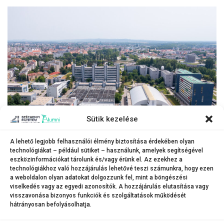
Sütik kezelése
A lehető legjobb felhasználói élmény biztosítása érdekében olyan
technológiákat – például sütiket – használunk, amelyek segítségével
A műszaki tudományi karok megújítása szorosan illeszkedik az egyetem
eszközinformációkat tárolunk és/vagy érünk el. Az ezekhez a
hosszú távú stratégiájához.
technológiákhoz való hozzájárulás lehetővé teszi számunkra, hogy ezen
(Fotó: Korcz Miklós Máté)
a weboldalon olyan adatokat dolgozzunk fel, mint a böngészési
viselkedés vagy az egyedi azonosítók. A hozzájárulás elutasítása vagy
visszavonása bizonyos funkciók és szolgáltatások működését
hátrányosan befolyásolhatja.