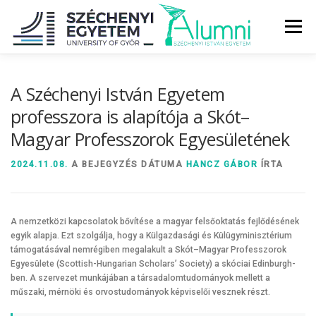
Tovább
a
Menü
tartalomhoz
RÓLUNK
ALUMNI KÖZÖSSÉG
HÍREK
MÉDIA
A Széchenyi István Egyetem
professzora is alapítója a Skót–
Magyar Professzorok Egyesületének
DIPLOMAÁTADÓ
DIPLOMÁN TÚL
2024.11.08.
A BEJEGYZÉS DÁTUMA
HANCZ GÁBOR
ÍRTA
SZOLGÁLTATÁSOK
ÉVFOLYAMOK
A nemzetközi kapcsolatok bővítése a magyar felsőoktatás fejlődésének
egyik alapja. Ezt szolgálja, hogy a Külgazdasági és Külügyminisztérium
támogatásával nemrégiben megalakult a Skót–Magyar Professzorok
Egyesülete (Scottish-Hungarian Scholars’ Society) a skóciai Edinburgh-
ben. A szervezet munkájában a társadalomtudományok mellett a
műszaki, mérnöki és orvostudományok képviselői vesznek részt.