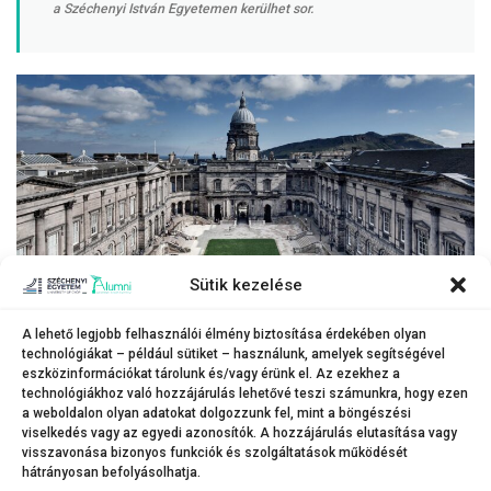
a Széchenyi István Egyetemen kerülhet sor.
Sütik kezelése
A lehető legjobb felhasználói élmény biztosítása érdekében olyan
technológiákat – például sütiket – használunk, amelyek segítségével
eszközinformációkat tárolunk és/vagy érünk el. Az ezekhez a
A Skót–Magyar Professzorok Egyesülete többek között az Edinburgh-i
technológiákhoz való hozzájárulás lehetővé teszi számunkra, hogy ezen
a weboldalon olyan adatokat dolgozzunk fel, mint a böngészési
Egyetem (felvételünkön) professzorainak részvételével alakult meg.
viselkedés vagy az egyedi azonosítók. A hozzájárulás elutasítása vagy
visszavonása bizonyos funkciók és szolgáltatások működését
hátrányosan befolyásolhatja.