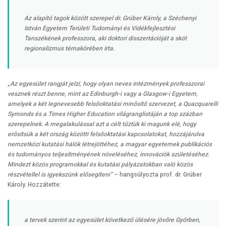
Az alapító tagok között szerepel dr. Grúber Károly, a Széchenyi
István Egyetem Területi Tudományi és Vidékfejlesztési
Tanszékének professzora, aki doktori disszertációját a skót
regionalizmus témakörében írta.
„Az egyesület rangját jelzi, hogy olyan neves intézmények professzorai
vesznek részt benne, mint az Edinburgh-i vagy a Glasgow-i Egyetem,
amelyek a két legnevesebb felsőoktatási minősítő szervezet, a Quacquarelli
Symonds és a Times Higher Education világranglistáján a top százban
szerepelnek. A megalakulással azt a célt tűztük ki magunk elé, hogy
erősítsük a két ország közötti felsőoktatási kapcsolatokat, hozzájárulva
nemzetközi kutatási hálók létrejöttéhez, a magyar egyetemek publikációs
és tudományos teljesítményének növeléséhez, innovációk születéséhez.
Mindezt közös programokkal és kutatási pályázatokban való közös
részvétellel is igyekszünk elősegíteni”
– hangsúlyozta prof. dr. Grúber
Károly. Hozzátette:
a tervek szerint az egyesület következő ülésére jövőre Győrben,