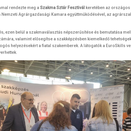
ommal rendezte meg a
Szakma Sztár Fesztivál
keretében az országos 
a Nemzeti Agrárgazdasági Kamara együttműködésével, az agrárszak
és, ezen belül a szakmaválasztás népszerűsítése és bemutatása melle
számára, valamint elősegítse a szakképzésben kiemelkedő tehetségek
s helyezésekért a fiatal szakemberek. A látogatók a EuroSkills ve
erhettek.