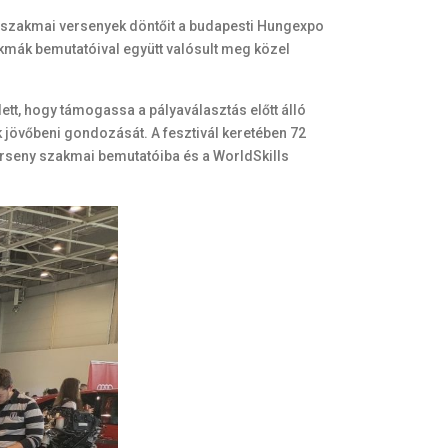
szakmai versenyek döntőit a budapesti Hungexpo
mák bemutatóival együtt valósult meg közel
tt, hogy támogassa a pályaválasztás előtt álló
 jövőbeni gondozását. A fesztivál keretében 72
rseny szakmai bemutatóiba és a WorldSkills