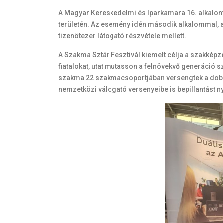
A Magyar Kereskedelmi és Iparkamara 16. alkal
területén. Az esemény idén második alkalommal, 
tizenötezer látogató részvétele mellett.
A Szakma Sztár Fesztivál kiemelt célja a szakképz
fiatalokat, utat mutasson a felnövekvő generáció 
szakma 22 szakmacsoportjában versengtek a dobogó
nemzetközi válogató versenyeibe is bepillantást ny