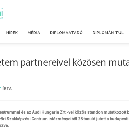
HÍREK
MÉDIA
DIPLOMAÁTADÓ
DIPLOMÁN TÚL
yetem partnereivel közösen mut
T
ÍRTA
entrummal és az Audi Hungaria Zrt.-vel közös standon mutatkozott 
ri Szakképzési Centrum intézményeiből 25 tanuló jutott a budapesti 
ezve.