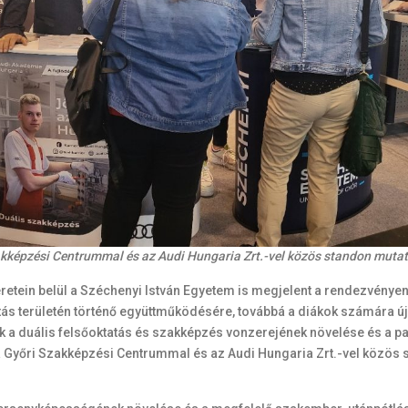
kképzési Centrummal és az Audi Hungaria Zrt.-vel közös standon mutatt
tein belül a Széchenyi István Egyetem is megjelent a rendezvényen.
atás területén történő együttműködésére, továbbá a diákok számára ú
lik a duális felsőoktatás és szakképzés vonzerejének növelése és a p
a Győri Szakképzési Centrummal és az Audi Hungaria Zrt.-vel közös s