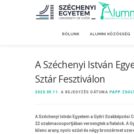
Tovább
a
tartalomhoz
RÓLUNK
ALUMNI KÖZÖSSÉG
A Széchenyi István Eg
Sztár Fesztiválon
2023.05.11.
A BEJEGYZÉS DÁTUMA
PAPP ZSOL
A Széchenyi István Egyetem a Győri Szakképzési C
22 szakmacsoportjában versengtek a fiatalok. A Győ
kilenc arany, nyolc ezüst és négy bronzérmet szer