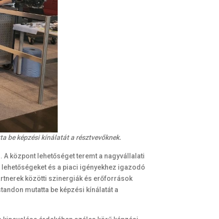
a be képzési kínálatát a résztvevőknek.
 A központ lehetőséget teremt a nagyvállalati
j lehetőségeket és a piaci igényekhez igazodó
artnerek közötti szinergiák és erőforrások
tandon mutatta be képzési kínálatát a