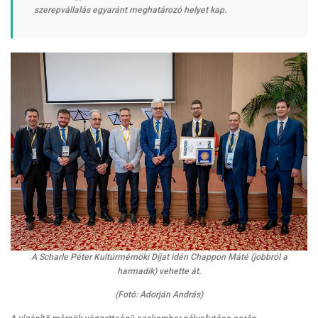
szerepvállalás egyaránt meghatározó helyet kap.
A Scharle Péter Kultúrmérnöki Díjat idén Chappon Máté (jobbról a
harmadik) vehette át.
(Fotó: Adorján András)