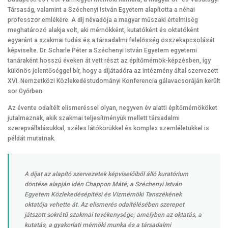
Társaság, valamint a Széchenyi István Egyetem alapította a néhai
professzor emlékére. A díj névadója a magyar műszaki értelmiség
meghatározó alakja volt, aki mérnökként, kutatóként és oktatóként
egyaránt a szakmai tudás és a társadalmi felelősség összekapcsolását
képviselte. Dr. Scharle Péter a Széchenyi István Egyetem egyetemi
tanáraként hosszú éveken át vett részt az építőmérnök-képzésben, így
különös jelentőséggel bír, hogy a díjátadóra az intézmény által szervezett
XVI. Nemzetközi Közlekedéstudományi Konferencia gálavacsoráján került
sor Győrben.
Az évente odaítélt elismeréssel olyan, negyven év alatti építőmérnököket
jutalmaznak, akik szakmai teljesítményük mellett társadalmi
szerepvállalásukkal, széles látókörükkel és komplex szemléletükkel is
példát mutatnak.
A díjat az alapító szervezetek képviselőiből álló kuratórium
döntése alapján idén Chappon Máté, a Széchenyi István
Egyetem Közlekedésépítési és Vízmérnöki Tanszékének
oktatója vehette át. Az elismerés odaítélésében szerepet
játszott sokrétű szakmai tevékenysége, amelyben az oktatás, a
kutatás, a gyakorlati mérnöki munka és a társadalmi