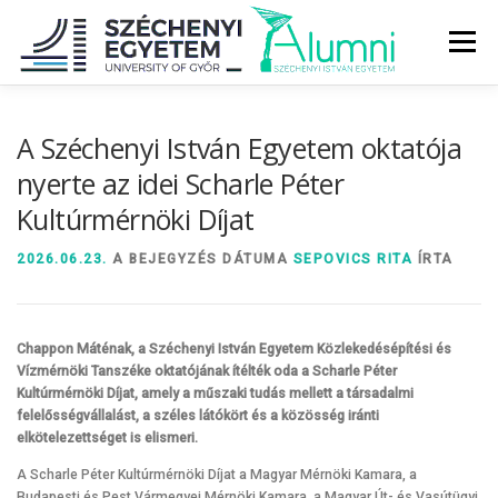
Tovább
a
Menü
tartalomhoz
RÓLUNK
ALUMNI KÖZÖSSÉG
HÍREK
MÉDIA
A Széchenyi István Egyetem oktatója
nyerte az idei Scharle Péter
Kultúrmérnöki Díjat
DIPLOMAÁTADÓ
DIPLOMÁN TÚL
2026.06.23.
A BEJEGYZÉS DÁTUMA
SEPOVICS RITA
ÍRTA
SZOLGÁLTATÁSOK
ÉVFOLYAMOK
Chappon Máténak, a Széchenyi István Egyetem Közlekedésépítési és
Vízmérnöki Tanszéke oktatójának ítélték oda a Scharle Péter
Kultúrmérnöki Díjat, amely a műszaki tudás mellett a társadalmi
felelősségvállalást, a széles látókört és a közösség iránti
elkötelezettséget is elismeri.
A Scharle Péter Kultúrmérnöki Díjat a Magyar Mérnöki Kamara, a
Budapesti és Pest Vármegyei Mérnöki Kamara, a Magyar Út- és Vasútügyi