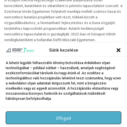
A vízépítő mérnök végzettségű szakember pályafutása során
tervezőként, kutatóként és oktatóként is jelentős tapasztalatot szerzett. A
Széchenyi István Egyetemen folytatott munkája mellett számos hazai és
nemzetközi kutatási projektben vett részt, többek között a
vízgazdálkodáshoz, a fenntartható fejlesztéshez és a Duna vízgyűjtő
területéhez kapcsolódó programokban. Kutatói tevékenységét
nemzetközi tapasztalatok is gazdagítják: 2023-ban öt hónapot töltött
vendégkutatóként a hollandiai Delfti Műszaki Egyetemen.
A díjazott fontosnak tartja a tudományos és mérnöki közösségekben
Sütik kezelése
való szerepvállalást. Tagja több szakmai szervezetnek, közreműködik a
Magyar Tudományos Akadémia Veszprémi Területi Bizottságának
A lehető legjobb felhasználói élmény biztosítása érdekében olyan
munkájában, emellett a Győr-Moson-Sopron Vármegyei Mérnöki Kamara
technológiákat – például sütiket – használunk, amelyek segítségével
tevékenységében is részt vesz. A közösségek iránti elkötelezettségét
eszközinformációkat tárolunk és/vagy érünk el. Az ezekhez a
civil kezdeményezésekben végzett aktivitása is jelzi, amelyek Győrhöz és
technológiákhoz való hozzájárulás lehetővé teszi számunkra, hogy ezen
környezetének fejlesztéséhez kapcsolódnak.
a weboldalon olyan adatokat dolgozzunk fel, mint a böngészési
viselkedés vagy az egyedi azonosítók. A hozzájárulás elutasítása vagy
visszavonása bizonyos funkciók és szolgáltatások működését
hátrányosan befolyásolhatja.
KATEGÓRIA:
HÍREK
Elfogad