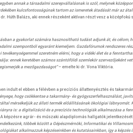
t egyben annak a társadalmi szerepvállalásnak is szól, melynek középpon
rdekében kulcsfontosságúnak tartom az ismeretek átadását már az átalá
dr. Húth Balázs, aki ennek részeként aktívan részt vesz a középfok
sban a gyakorlat számára hasznosítható tudást adjunk át, és célom, hog
sadalmi szempontból egyaránt kiemeljem. Gazdafórumok rendszeres rész
 tevékenységemmel szeretném elérni, hogy a vidéki élet és a fenntartha
gálja: ennek keretében számos szántóföldi szemlekör szervezőjeként ve
megismerjék a mezőgazdaságot”
– emelte ki dr. Vona Viktória.
en indult el ebben a félévben a precíziós állattenyésztés és takar
lényege, hogy csökkentse a takarmány- és gyógyszerfelhasználást, javíts
által mérsékeljük az állati termék előállításának ökológiai lábnyomát.
yra is: a digitalizáció és a precíziós technológiák alkalmazása a fenn
A képzésre agrár- és műszaki alapdiplomás hallgatók jelentkezését
delkezünk, többek között a Gépészmérnöki, Informatikai és Villamosmérn
lógiákat alkalmazzuk képzéseinkben és kutatásainkban, így a képzés iz