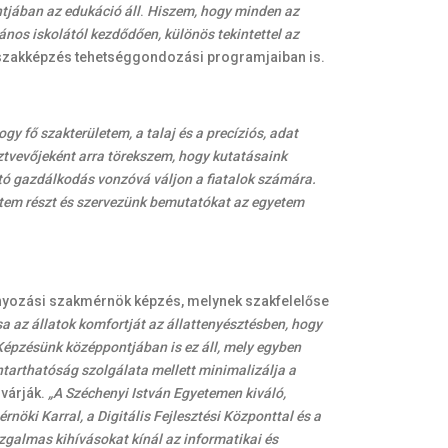
tjában az edukáció áll
.
Hiszem, hogy minden az
nos iskolától kezdődően, különös tekintettel az
ú szakképzés tehetséggondozási programjaiban is.
y fő szakterületem, a talaj és a precíziós, adat
tvevőjeként arra törekszem, hogy kutatásaink
tó gazdálkodás vonzóvá váljon a fiatalok számára.
ttem részt és szervezünk bemutatókat az egyetem
mányozási szakmérnök képzés, melynek szakfelelőse
a az állatok komfortját az állattenyésztésben, hogy
 Képzésünk középpontjában is ez áll, mely egyben
tarthatóság szolgálata mellett minimalizálja a
 várják.
„A Széchenyi István Egyetemen kiváló,
öki Karral, a Digitális Fejlesztési Központtal és a
galmas kihívásokat kínál az informatikai és