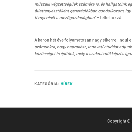
műszaki végzettségűek számára is, és hallgatóink eg
állattenyésztőként generációkban gondolkozom, így k
térnyerését a mezőgazdaságban”
– tette hozzá.
A karon hét éve folyamatosan nagy sikerrel indul
számunkra, hogy naprakész, innovatív tudást adjunk 
közösséget is építünk, mely a szakmérnökképzés igazi
KATEGÓRIA:
HÍREK
Copyright © 