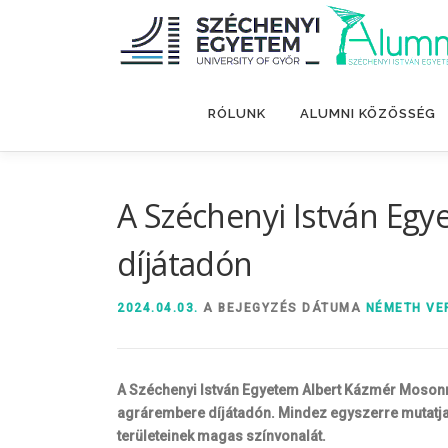
Tovább
a
tartalomhoz
RÓLUNK
ALUMNI KÖZÖSSÉG
A Széchenyi István Egy
díjátadón
2024.04.03.
A BEJEGYZÉS DÁTUMA
NÉMETH VE
A Széchenyi István Egyetem Albert Kázmér Mosonma
agrárembere díjátadón. Mindez egyszerre mutatja
területeinek magas színvonalát.