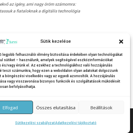
övekvő az igény, ami nagy öröm számomra:
ssuk a fiataloknak a digitális technológia
iak körében is egyre népszerűbb.
„Fontos
Sütik kezelése
k be az oktatásba. Mindemellett élő szakmai
ő legjobb felhasználói élmény biztosítása érdekében olyan technológiákat
ul sütiket – használunk, amelyek segítségével eszközinformációkat
k és/vagy érünk el. Az ezekhez a technológiákhoz való hozzájárulás
é teszi számunkra, hogy ezen a weboldalon olyan adatokat dolgozzunk
nt a böngészési viselkedés vagy az egyedi azonosítók. A hozzájárulás
tása vagy visszavonása bizonyos funkciók és szolgáltatások működését
osan befolyásolhatja.
Elfogad
Összes elutasítása
Beállítások
Themes által
Sütikezelési szabályzat
Adatkezelési tájékoztató