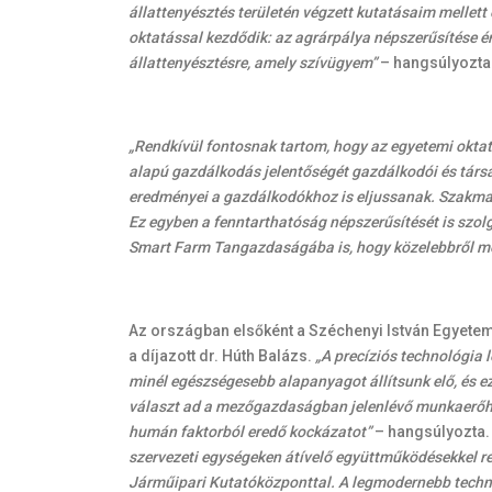
állattenyésztés területén végzett kutatásaim mellet
oktatással kezdődik: az agrárpálya népszerűsítése é
állattenyésztésre, amely szívügyem”
– hangsúlyozta 
„Rendkívül fontosnak tartom, hogy az egyetemi oktatá
alapú gazdálkodás jelentőségét gazdálkodói és tár
eredményei
a gazdálkodókhoz is eljussanak.
Szakmai
Ez egyben a fenntarthatóság népszerűsítését is szol
Smart Farm Tangazdaságába is, hogy közelebbről 
Az országban elsőként a Széchenyi István Egyetem
a díjazott dr. Húth Balázs.
„A precíziós technológia 
minél egészségesebb alapanyagot állítsunk elő, és ez
választ ad a mezőgazdaságban jelenlévő munkaerőhián
humán faktorból eredő kockázatot”
– hangsúlyozta. 
szervezeti egységeken átívelő együttműködésekkel ren
Járműipari Kutatóközponttal. A legmodernebb techno