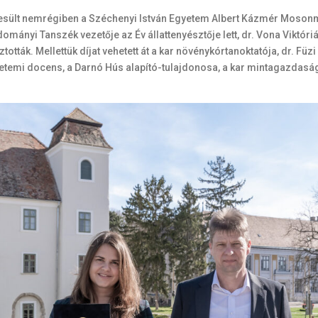
sült nemrégiben a Széchenyi István Egyetem Albert Kázmér Mosonma
udományi Tanszék vezetője az Év állattenyésztője lett, dr. Vona Vikt
tták. Mellettük díjat vehetett át a kar növénykórtanoktatója, dr. Füz
temi docens, a Darnó Hús alapító-tulajdonosa, a kar mintagazdaságá