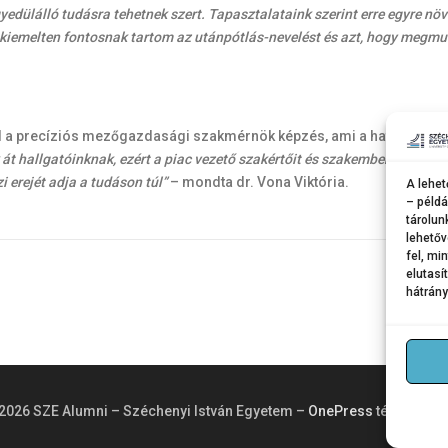
yedülálló tudásra tehetnek szert. Tapasztalataink szerint erre egyre n
iemelten fontosnak tartom az utánpótlás-nevelést és azt, hogy megmuta
 el a precíziós mezőgazdasági szakmérnök képzés, ami a határon túl
át hallgatóinknak, ezért a piac vezető szakértőit és szakembereit vonju
 erejét adja a tudáson túl”
– mondta dr. Vona Viktória.
A lehet
– példá
tárolun
lehetőv
fel, mi
elutasí
hátrány
2026 SZE Alumni – Széchenyi István Egyetem
–
OnePress
téma Fame