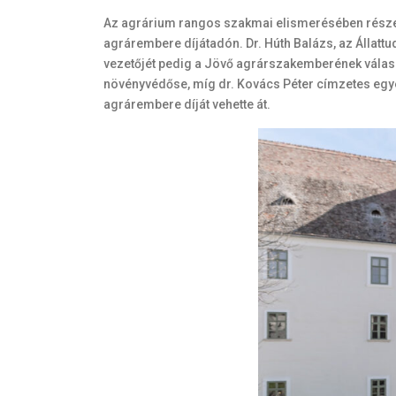
Az agrárium rangos szakmai elismerésében része
agrárembere díjátadón. Dr. Húth Balázs, az Állatt
vezetőjét pedig a Jövő agrárszakemberének választo
növényvédőse, míg dr. Kovács Péter címzetes egye
agrárembere díját vehette át.