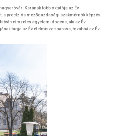
gyaróvári Karának több oktatója az Év
óriát, a precíziós mezőgazdasági szakmérnök képzés
i István címzetes egyetemi docens, aki az Év
nak tagja az Év élelmiszeriparosa, továbbá az Év