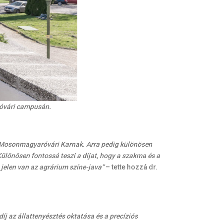
róvári campusán.
r Mosonmagyaróvári Karnak. Arra pedig különösen
Különösen fontossá teszi a díjat, hogy a szakma és a
g jelen van az agrárium színe-java”
– tette hozzá dr.
díj az állattenyésztés oktatása és a precíziós