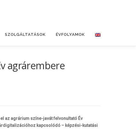
SZOLGÁLTATÁSOK
ÉVFOLYAMOK
 Év agrárembere
 az agrárium színe-javát felvonultató Év
rdigitalizációhoz kapcsolódó – képzési-kutatási