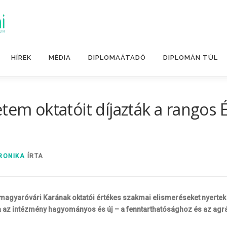
HÍREK
MÉDIA
DIPLOMAÁTADÓ
DIPLOMÁN TÚL
etem oktatóit díjazták a rangos
RONIKA
ÍRTA
gyaróvári Karának oktatói értékes szakmai elismeréseket nyertek el
 az intézmény hagyományos és új – a fenntarthatósághoz és az agrá