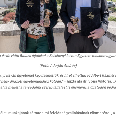
ia és dr. Húth Balázs díjaikkal a Széchenyi István Egyetem mosonmagya
(Fotó: Adorján András)
yi István Egyetemet képviselhettük, és hírét vihettük az Albert Kázmé
l négy díjazott egyetemünkhöz kötődik”
– húzta alá dr. Vona Viktória.
„
pálya mellett a társadalmi szerepvállalást is elismerik, a díjátadón pedi
leti munkájának, társadalmi felelősségvállalásának elismerése. „
A 