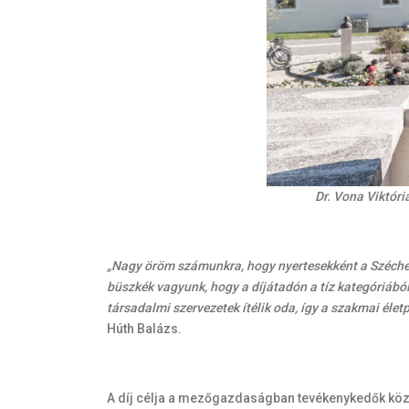
Dr. Vona Viktór
„Nagy öröm számunkra, hogy nyertesekként a Széchen
büszkék vagyunk, hogy a díjátadón a tíz kategóriábó
társadalmi szervezetek ítélik oda, így a szakmai élet
Húth Balázs.
A díj célja a mezőgazdaságban tevékenykedők közé