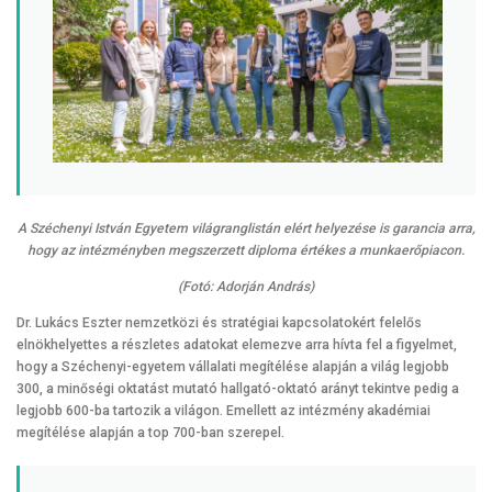
A Széchenyi István Egyetem világranglistán elért helyezése is garancia arra,
hogy az intézményben megszerzett diploma értékes a munkaerőpiacon.
(Fotó: Adorján András)
Dr. Lukács Eszter nemzetközi és stratégiai kapcsolatokért felelős
elnökhelyettes a részletes adatokat elemezve arra hívta fel a figyelmet,
hogy a Széchenyi-egyetem vállalati megítélése alapján a világ legjobb
300, a minőségi oktatást mutató hallgató-oktató arányt tekintve pedig a
legjobb 600-ba tartozik a világon. Emellett az intézmény akadémiai
megítélése alapján a top 700-ban szerepel.