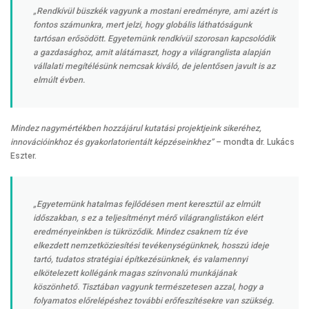
„Rendkívül büszkék vagyunk a mostani eredményre, ami azért is
fontos számunkra, mert jelzi, hogy globális láthatóságunk
tartósan erősödött. Egyetemünk rendkívül szorosan kapcsolódik
a gazdasághoz, amit alátámaszt, hogy a világranglista alapján
vállalati megítélésünk nemcsak kiváló, de jelentősen javult is az
elmúlt évben.
Mindez nagymértékben hozzájárul kutatási projektjeink sikeréhez,
innovációinkhoz és gyakorlatorientált képzéseinkhez”
– mondta dr. Lukács
Eszter.
„Egyetemünk hatalmas fejlődésen ment keresztül az elmúlt
időszakban, s ez a teljesítményt mérő világranglistákon elért
eredményeinkben is tükröződik. Mindez csaknem tíz éve
elkezdett nemzetköziesítési tevékenységünknek, hosszú ideje
tartó, tudatos stratégiai építkezésünknek, és valamennyi
elkötelezett kollégánk magas színvonalú munkájának
köszönhető. Tisztában vagyunk természetesen azzal, hogy a
folyamatos előrelépéshez további erőfeszítésekre van szükség.