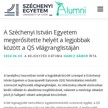
Tovább
a
Menü
tartalomhoz
RÓLUNK
ALUMNI KÖZÖSSÉG
HÍREK
MÉDIA
A Széchenyi István Egyetem
megerősítette helyét a legjobbak
között a QS világranglistáján
DIPLOMAÁTADÓ
DIPLOMÁN TÚL
2024.06.05.
A BEJEGYZÉS DÁTUMA
HANCZ GÁBOR
ÍRTA
SZOLGÁLTATÁSOK
ÉVFOLYAMOK
A tavalyihoz hasonlóan ismét a legjobbak között szerepel a Széchenyi
István Egyetem a Quacquarelli Symonds (QS) felsőoktatási minősítő
szervezet legfrissebb világranglistáján. Az intézmény sikerét elsősorban
kiváló vállalati és akadémiai megítélésének, valamint a minőségi oktatást
jelző jó hallgató-oktató arányának köszönheti.
A két legnagyobb nemzetközi egyetemminősítő szervezet egyike, a QS
minden év nyarán teszi közzé aktuális világranglistáját. A legfrissebb