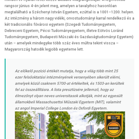
rangsor június 4-én jelent meg, amelyen a tavalyihoz hasonlóan
megtalálható a Széchenyi István Egyetem, ezúttal is a 1001–1200. helyen.
Az intézmény a három nagy vidéki, orvostudományi karral rendelkező és a
két tradicionális fővárosi egyetem (Szegedi Tudományegyetem,
Debreceni Egyetem, Pécsi Tudományegyetem, illetve Eötvös Loránd
Tudományegyetem, Budapesti Műszaki és Gazdaságtudományi Egyetem)
után – amelyek mindegyike több száz éves múltra tekint vissza –
Magyarország hatodik legjobb egyeteme lett.
Az előkelő pozíció értékét mutatja, hogy a világ több mint 25
ezer felsőoktatási intézményének versenyében sikerült elérni,
amelyek közül csaknem 5700-at értékeltek, és 1503-an kerültek
fel az összeállításra. A lista presztízsére jellemző, hogy az
élmezőnyt olyan neves universitasok alkotják, mint az egyesült
államokbeli Massachusettsi Műszaki Egyetem (MIT), valamint
az angol Imperial College London és Oxfordi Egyetem.