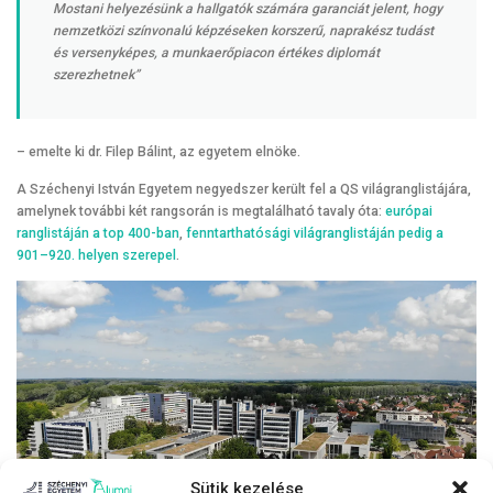
Mostani helyezésünk a hallgatók számára garanciát jelent, hogy
nemzetközi színvonalú képzéseken korszerű, naprakész tudást
és versenyképes, a munkaerőpiacon értékes diplomát
szerezhetnek”
– emelte ki dr. Filep Bálint, az egyetem elnöke.
A Széchenyi István Egyetem negyedszer került fel a QS világranglistájára,
amelynek további két rangsorán is megtalálható tavaly óta:
európai
ranglistáján a top 400-ban
,
fenntarthatósági világranglistáján pedig a
901–920. helyen szerepel
.
Sütik kezelése