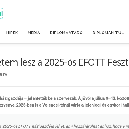
HÍREK
MÉDIA
DIPLOMAÁTADÓ
DIPLOMÁN TÚL
etem lesz a 2025-ös EFOTT Feszti
RTA
zigazdája – jelentették be a szervezők. A jövőre július 9–13. közöt
zvénye, 2025-ben is a Velencei-tónál várja a jelenlegi és egykori hal
 a 2025-ös EFOTT házigazdája lehet, ami hozzájárulhat ahhoz, hogy a 