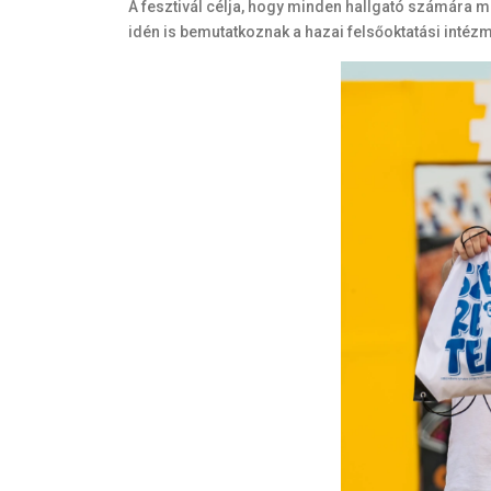
A fesztivál célja, hogy minden hallgató számára
idén is bemutatkoznak a hazai felsőoktatási intézmé