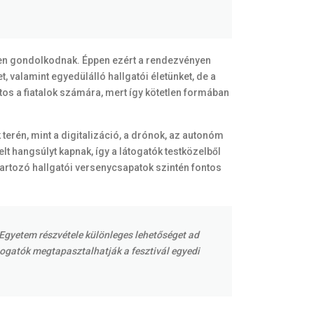
sben gondolkodnak. Éppen ezért a rendezvényen
, valamint egyedülálló hallgatói életünket, de a
tos a fiatalok számára, mert így kötetlen formában
rén, mint a digitalizáció, a drónok, az autonóm
t hangsúlyt kapnak, így a látogatók testközelből
tartozó hallgatói versenycsapatok szintén fontos
 Egyetem részvétele különleges lehetőséget ad
ogatók megtapasztalhatják a fesztivál egyedi