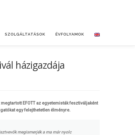
SZOLGÁLTATÁSOK
ÉVFOLYAMOK
vál házigazdája
t megtartott EFOTT az egyetemisták fesztiváljaként
lgatókat egy felejthetetlen élményre.
résztvevők megismerjék a ma már nyolc