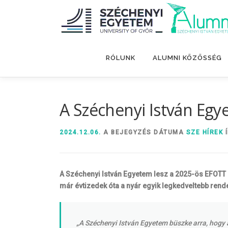
Tovább
a
tartalomhoz
RÓLUNK
ALUMNI KÖZÖSSÉG
A Széchenyi István Egy
2024.12.06.
A BEJEGYZÉS DÁTUMA
SZE HÍREK
Í
A Széchenyi István Egyetem lesz a 2025-ös EFOTT há
már évtizedek óta a nyár egyik legkedveltebb rende
„A Széchenyi István Egyetem büszke arra, hogy