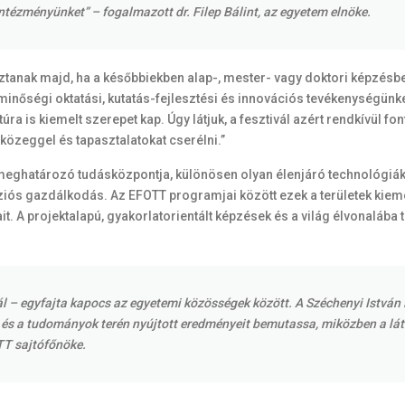
ntézményünket” – fogalmazott dr. Filep Bálint, az egyetem elnöke.
sztanak majd, ha a későbbiekben alap-, mester- vagy doktori képzé
minőségi oktatási, kutatás-fejlesztési és innovációs tevékenységünket
 is kiemelt szerepet kap. Úgy látjuk, a fesztivál azért rendkívül fon
özeggel és tapasztalatokat cserélni.”
ghatározó tudásközpontja, különösen olyan élenjáró technológiák te
ziós gazdálkodás. Az EFOTT programjai között ezek a területek kiemel
. A projektalapú, gyakorlatorientált képzések és a világ élvonalába 
vál – egyfajta kapocs az egyetemi közösségek között. A Széchenyi István
 és a tudományok terén nyújtott eredményeit bemutassa, miközben a lát
TT sajtófőnöke.