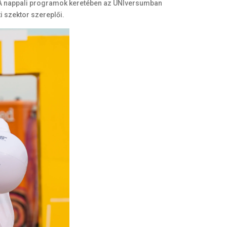
. A nappali programok keretében az UNIversumban
ti szektor szereplői.