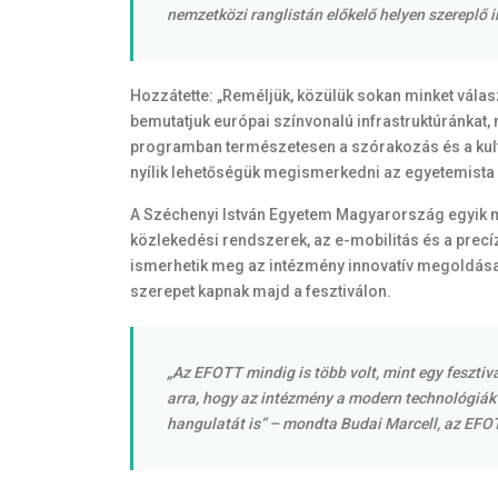
nemzetközi ranglistán előkelő helyen szereplő i
Hozzátette: „Reméljük, közülük sokan minket vála
bemutatjuk európai színvonalú infrastruktúránkat, 
programban természetesen a szórakozás és a kultúra
nyílik lehetőségük megismerkedni az egyetemista k
A Széchenyi István Egyetem Magyarország egyik me
közlekedési rendszerek, az e-mobilitás és a precí
ismerhetik meg az intézmény innovatív megoldásait
szerepet kapnak majd a fesztiválon.
„Az EFOTT mindig is több volt, mint egy feszti
arra, hogy az intézmény a modern technológiák
hangulatát is” – mondta Budai Marcell, az EFO