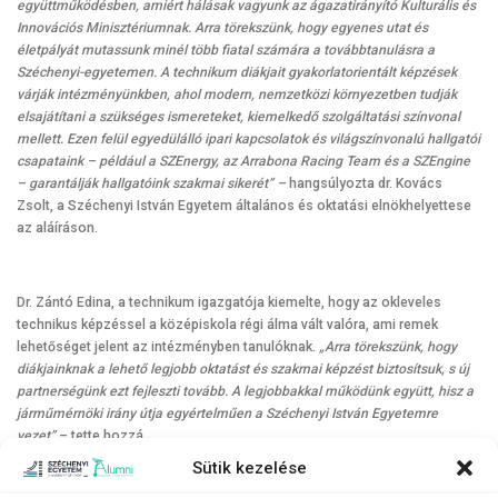
együttműködésben, amiért hálásak vagyunk az ágazatirányító Kulturális és
Innovációs Minisztériumnak. Arra törekszünk, hogy egyenes utat és
életpályát mutassunk minél több fiatal számára a továbbtanulásra a
Széchenyi-egyetemen. A technikum diákjait gyakorlatorientált képzések
várják intézményünkben, ahol modern, nemzetközi környezetben tudják
elsajátítani a szükséges ismereteket, kiemelkedő szolgáltatási színvonal
mellett. Ezen felül egyedülálló ipari kapcsolatok és világszínvonalú hallgatói
csapataink – például a SZEnergy, az Arrabona Racing Team és a SZEngine
– garantálják hallgatóink szakmai sikerét” –
hangsúlyozta dr. Kovács
Zsolt, a Széchenyi István Egyetem általános és oktatási elnökhelyettese
az aláíráson.
Dr. Zántó Edina, a technikum igazgatója kiemelte, hogy az okleveles
technikus képzéssel a középiskola régi álma vált valóra, ami remek
lehetőséget jelent az intézményben tanulóknak.
„Arra törekszünk, hogy
diákjainknak a lehető legjobb oktatást és szakmai képzést biztosítsuk, s új
partnerségünk ezt fejleszti tovább. A legjobbakkal működünk együtt, hisz a
járműmérnöki irány útja egyértelműen a Széchenyi István Egyetemre
vezet”
– tette hozzá.
Sütik kezelése