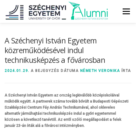
Tovább
a
Menü
tartalomhoz
RÓLUNK
ALUMNI KÖZÖSSÉG
HÍREK
MÉDIA
A Széchenyi István Egyetem
közreműködésével indul
technikusképzés a fővárosban
DIPLOMAÁTADÓ
DIPLOMÁN TÚL
2024.01.29.
A BEJEGYZÉS DÁTUMA
NÉMETH VERONIKA
ÍRTA
SZOLGÁLTATÁSOK
ÉVFOLYAMOK
A Széchenyi István Egyetem az ország legkiválóbb középiskoláival
működik együtt. A partnerek száma tovább bővült a Budapesti Gépészeti
Szakképzési Centrum Fáy András Technikumával, ahol okleveles
alternatív járműhajtási technikusképzés indul a győri egyetemmel
közösen a következő tanévtől. Az erről szóló megállapodást a felek
január 23-án írták alá a fővárosi intézményben.