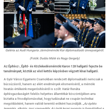
Galéria az Audi Hungaria Járműmérnöki Kar diplomaátadó ünnepségéről.
(Fotók: Dudás Máté és Nagy Gergely)
Az Építész-, Építő- és Közlekedésmérnöki Karon 128 hallgató fejezte be
tanulmányait, köztük az első kettős képzésben végzett kínai hallgató.
A Győr Városi Egyetemi Csarnokban rendezett diplomaátadó nemcsak a
búcsúzásról, hanem az elért eredmények elismeréséről, a mérnöki
hivatás értékeink megerősítéséről is szólt. Határ Renáta
építésgazdaságért felelős helyettes államtitkár köszöntőjében arra
biztatta a frissdiplomásokat, hogy tudásukat ne csupán technikai
megoldásként, hanem valódi teremtő erőként használják. „
Az építés
teremtés, alkotás, igaz szenvedély. Az önök kezei nyomán is formálódhat a