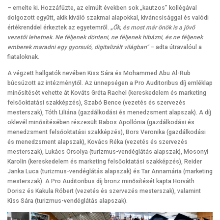
– emelte ki. Hozzáfűzte, az elmúlt években sok „kautzos” kollégával
dolgozott együtt, akik kiváló szakmai alapokkal, kíváncsisággal és valódi
értékrenddel érkeztek az egyetemről. „
Ők, és most már önök is a jövő
vezetői lehetnek. Ne féljenek dönteni, ne féljenek hibázni, és ne féljenek
emberek maradni egy gyorsuló, digitalizált világban”
– adta útravalóul a
fiataloknak.
A végzett hallgatók nevében Kiss Sára és Mohammed Abu Al-Rub
búcsúzott az intézménytől. Az ünnepségen a Pro Auditoribus díj emléklap
minősítését vehette át Kováts Gréta Rachel (kereskedelem és marketing
felsőoktatási szakképzés), Szabó Bence (vezetés és szervezés
mesterszak), Tóth Liliána (gazdálkodási és menedzsment alapszak). A díj
oklevél minősítésében részesült Babos Apollónia (gazdálkodási és
menedzsment felsőoktatási szakképzés), Bors Veronika (gazdálkodási
és menedzsment alapszak), Kovács Réka (vezetés és szervezés
mesterszak), Lukács Orsolya (turizmus-vendéglátás alapszak), Mosonyi
Karolin (kereskedelem és marketing felsőoktatási szakképzés), Reider
Janka Luca (turizmus-vendéglátás alapszak) és Tar Annamária (marketing
mesterszak). A Pro Auditoribus díj bronz minősítését kapta Horváth
Dorisz és Kakula Róbert (vezetés és szervezés mesterszak), valamint
Kiss Sára (turizmus-vendéglátás alapszak).