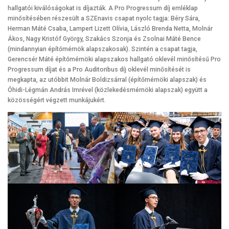
hallgatói kiválóságokat is díjazták. A Pro Progressum díj emléklap
minősítésében részesült a SZEnavis csapat nyolc tagja: Béry Sára,
Herman Máté Csaba, Lampert Lizett Olívia, László Brenda Netta, Molnár
Ákos, Nagy Kristóf György, Szakács Szonja és Zsolnai Máté Bence
(mindannyian építőmérnök alapszakosak). Szintén a csapat tagja,
Gerencsér Máté építőmérnöki alapszakos hallgató oklevél minősítésű Pro
Progressum díjat és a Pro Auditoribus díj oklevél minősítését is
megkapta, az utóbbit Molnár Boldizsárral (építőmérnöki alapszak) és
Óhidi-Légmán András Imrével (közlekedésmérnöki alapszak) együtt a
közösségért végzett munkájukért.