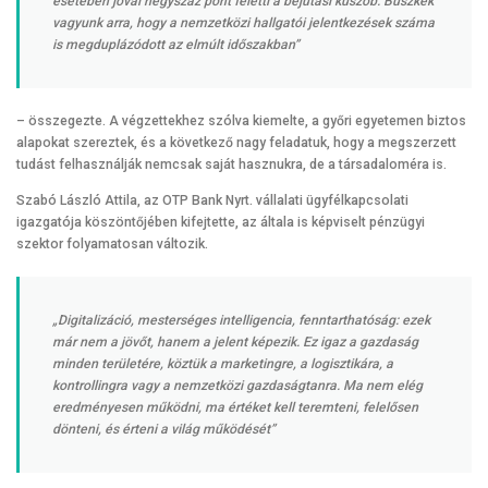
esetében jóval négyszáz pont feletti a bejutási küszöb. Büszkék
vagyunk arra, hogy a nemzetközi hallgatói jelentkezések száma
is megduplázódott az elmúlt időszakban”
– összegezte. A végzettekhez szólva kiemelte, a győri egyetemen biztos
alapokat szereztek, és a következő nagy feladatuk, hogy a megszerzett
tudást felhasználják nemcsak saját hasznukra, de a társadaloméra is.
Szabó László Attila, az OTP Bank Nyrt. vállalati ügyfélkapcsolati
igazgatója köszöntőjében kifejtette, az általa is képviselt pénzügyi
szektor folyamatosan változik.
„Digitalizáció, mesterséges intelligencia, fenntarthatóság: ezek
már nem a jövőt, hanem a jelent képezik. Ez igaz a gazdaság
minden területére, köztük a marketingre, a logisztikára, a
kontrollingra vagy a nemzetközi gazdaságtanra. Ma nem elég
eredményesen működni, ma értéket kell teremteni, felelősen
dönteni, és érteni a világ működését”