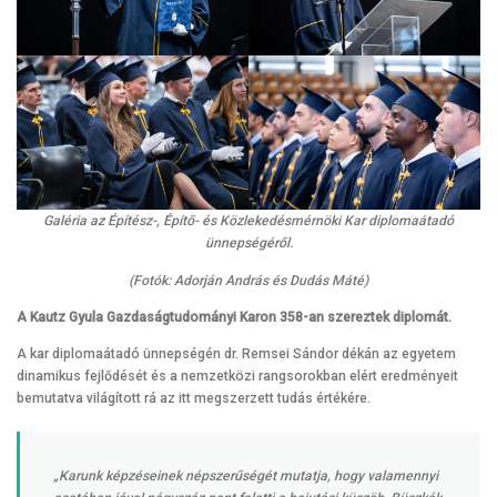
Galéria az Építész-, Építő- és Közlekedésmérnöki Kar diplomaátadó
ünnepségéről.
(Fotók: Adorján András és Dudás Máté)
A Kautz Gyula Gazdaságtudományi Karon 358-an szereztek diplomát.
A kar diplomaátadó ünnepségén dr. Remsei Sándor dékán az egyetem
dinamikus fejlődését és a nemzetközi rangsorokban elért eredményeit
bemutatva világított rá az itt megszerzett tudás értékére.
„Karunk képzéseinek népszerűségét mutatja, hogy valamennyi