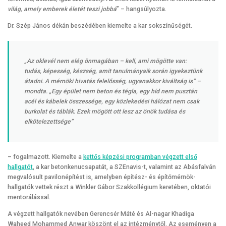
világ, amely emberek életét teszi jobbá
” – hangsúlyozta.
Dr. Szép János dékán beszédében kiemelte a kar sokszínűségét.
„Az oklevél nem elég önmagában – kell, ami mögötte van:
tudás, képesség, készség, amit tanulmányaik során igyekeztünk
átadni. A mérnöki hivatás felelősség, ugyanakkor kiváltság is” –
mondta. „Egy épület nem beton és tégla, egy híd nem pusztán
acél és kábelek összessége, egy közlekedési hálózat nem csak
burkolat és táblák. Ezek mögött ott lesz az önök tudása és
elkötelezettsége”
– fogalmazott. Kiemelte a
kettős képzési programban végzett első
hallgatót
, a kar betonkenucsapatát, a SZEnavis-t, valamint az Abásfalván
megvalósult pavilonépítést is, amelyben építész- és építőmérnök-
hallgatók vettek részt a Winkler Gábor Szakkollégium keretében, oktatói
mentorálással.
A végzett hallgatók nevében Gerencsér Máté és Al-nagar Khadiga
Waheed Mohammed Anwar köszönt el az intézménytől. Az eseményen a