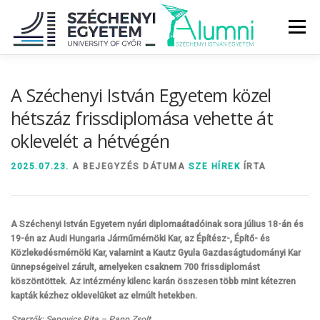
Tovább
a
Menü
tartalomhoz
RÓLUNK
ALUMNI KÖZÖSSÉG
HÍREK
MÉDIA
A Széchenyi István Egyetem közel
hétszáz frissdiplomása vehette át
oklevelét a hétvégén
DIPLOMAÁTADÓ
DIPLOMÁN TÚL
2025.07.23.
A BEJEGYZÉS DÁTUMA
SZE HÍREK
ÍRTA
SZOLGÁLTATÁSOK
ÉVFOLYAMOK
A Széchenyi István Egyetem nyári diplomaátadóinak sora július 18-án és
19-én az Audi Hungaria Járműmérnöki Kar, az Építész-, Építő- és
Közlekedésmérnöki Kar, valamint a
Kautz Gyula Gazdaságtudományi Kar
ünnepségeivel zárult, amelyeken csaknem 700 frissdiplomást
köszöntöttek. Az intézmény kilenc karán összesen több mint kétezren
kapták kézhez oklevelüket az elmúlt hetekben.
Szerzők: Sepovics Rita – Papp Zsolt