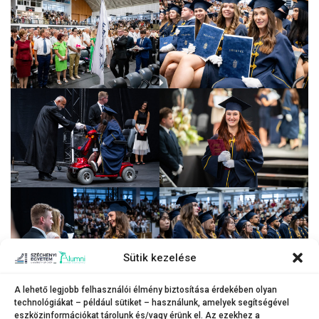
Sütik kezelése
A lehető legjobb felhasználói élmény biztosítása érdekében olyan
technológiákat – például sütiket – használunk, amelyek segítségével
Galéria a Kautz Gyula Gazdaságtudományi Kar diplomaátadó
eszközinformációkat tárolunk és/vagy érünk el. Az ezekhez a
ünnepségéről.