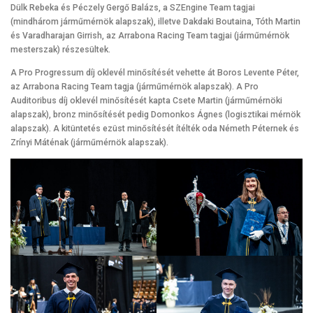
Dülk Rebeka és Péczely Gergő Balázs, a SZEngine Team tagjai
(mindhárom járműmérnök alapszak), illetve Dakdaki Boutaina, Tóth Martin
és Varadharajan Girrish, az Arrabona Racing Team tagjai (járműmérnök
mesterszak) részesültek.
A Pro Progressum díj oklevél minősítését vehette át Boros Levente Péter,
az Arrabona Racing Team tagja (járműmérnök alapszak). A Pro
Auditoribus díj oklevél minősítését kapta Csete Martin (járműmérnöki
alapszak), bronz minősítését pedig Domonkos Ágnes (logisztikai mérnök
alapszak). A kitüntetés ezüst minősítését ítélték oda Németh Péternek és
Zrínyi Máténak (járműmérnök alapszak).