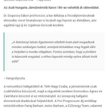
Az Audi Hungaria Járműmérnöki Karon 186-an vehették át oklevelüket.
Dr. Dogossy Gábor professzor, a kar dékánja a frissdiplomásoknak
elmondta: most hivatalosan is lezárult egy fejezet az életükben, ami
egyúttal egy új és izgalmas korszak kezdete.
„A Széchenyi István Egyetemen eltöltött évek alatt megadtunk
minden szükséges tudást, amelyek birtokában meg fogják állni
a helyüket a munka világában. Fontos azonban, hogy a jövőben
is képezzék magukat, s ehhez kapuink mindig nyitva állnak önök
előtt”
– hangsúlyozta.
A nemzetközi hallgatóktól dr. Tóth-Nagy Csaba, a járműmérnök szak
szakfelelőse búcsúzott, majd a végzettek nevében Domonkos Ágnes és
Zaid Mursi köszönt el az intézménytől. Az ünnepség hallgatói
elismerések átadásával folytatódott. A Pro Progressum díj emléklap
minősítésében Farraj Barham Jeries Barham, a SZEnergy Team, valamint