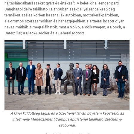
hajtásláncalkatrészeket gyárt és értékesít. A kelet-kínai-tenger-parti,
Sanghajtól délre található Taizhouban székhellyel rendelkező cég
termékeit széles körben használják autókban, motorkerékpárokban,
elektromos szerszámokban és nehézgépekben. Partnerei között olyan
neves márkák is megtalálhatók, mint a Volvo, a Volkswagen, a Bosch, a
Caterpillar, a Black&Decker és a General Motors.
A kínai küldöttség tagjai és a Széchenyi István Egyetem képviselői az
intézmény Menedzsment Campus épületénél található Széchenyi-
szobornál.