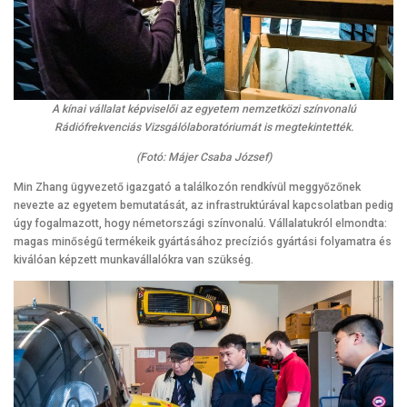
A kínai vállalat képviselői az egyetem nemzetközi színvonalú
Rádiófrekvenciás Vizsgálólaboratóriumát is megtekintették.
(Fotó: Májer Csaba József)
Min Zhang ügyvezető igazgató a találkozón rendkívül meggyőzőnek
nevezte az egyetem bemutatását, az infrastruktúrával kapcsolatban pedig
úgy fogalmazott, hogy németországi színvonalú. Vállalatukról elmondta:
magas minőségű termékeik gyártásához precíziós gyártási folyamatra és
kiválóan képzett munkavállalókra van szükség.