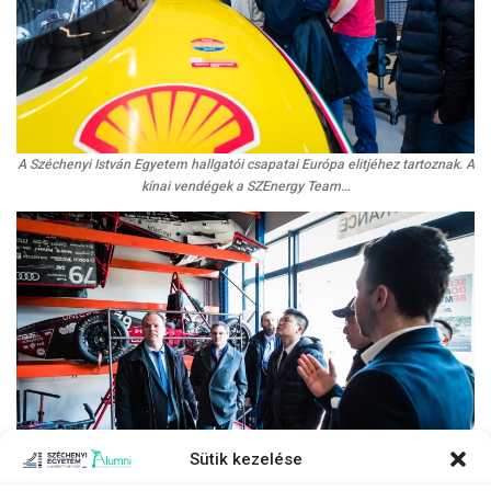
A Széchenyi István Egyetem hallgatói csapatai Európa elitjéhez tartoznak. A
kínai vendégek a SZEnergy Team…
Sütik kezelése