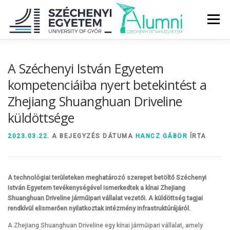
Tovább
a
Menü
tartalomhoz
RÓLUNK
ALUMNI KÖZÖSSÉG
HÍREK
MÉDIA
A Széchenyi István Egyetem
kompetenciáiba nyert betekintést a
Zhejiang Shuanghuan Driveline
DIPLOMAÁTADÓ
DIPLOMÁN TÚL
küldöttsége
SZOLGÁLTATÁSOK
ÉVFOLYAMOK
2023.03.22.
A BEJEGYZÉS DÁTUMA
HANCZ GÁBOR
ÍRTA
A technológiai területeken meghatározó szerepet betöltő Széchenyi
István Egyetem tevékenységével ismerkedtek a kínai Zhejiang
Shuanghuan Driveline járműipari vállalat vezetői. A küldöttség tagjai
rendkívül elismerően nyilatkoztak intézmény infrastruktúrájáról.
A Zhejiang Shuanghuan Driveline egy kínai járműipari vállalat, amely