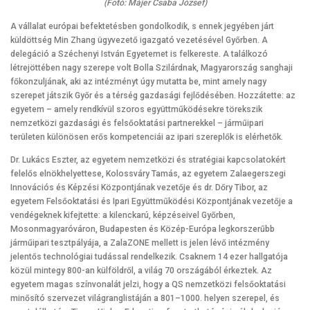
(Fotó: Májer Csaba József)
A vállalat európai befektetésben gondolkodik, s ennek jegyében járt
küldöttség Min Zhang ügyvezető igazgató vezetésével Győrben. A
delegáció a Széchenyi István Egyetemet is felkereste. A találkozó
létrejöttében nagy szerepe volt Bolla Szilárdnak, Magyarország sanghaji
főkonzuljának, aki az intézményt úgy mutatta be, mint amely nagy
szerepet játszik Győr és a térség gazdasági fejlődésében. Hozzátette: az
egyetem – amely rendkívül szoros együttműködésekre törekszik
nemzetközi gazdasági és felsőoktatási partnerekkel – járműipari
területen különösen erős kompetenciái az ipari szereplők is elérhetők.
Dr. Lukács Eszter, az egyetem nemzetközi és stratégiai kapcsolatokért
felelős elnökhelyettese, Kolossváry Tamás, az egyetem Zalaegerszegi
Innovációs és Képzési Központjának vezetője és dr. Dőry Tibor, az
egyetem Felsőoktatási és Ipari Együttműködési Központjának vezetője a
vendégeknek kifejtette: a kilenckarú, képzéseivel Győrben,
Mosonmagyaróváron, Budapesten és Közép-Európa legkorszerűbb
járműipari tesztpályája, a ZalaZONE mellett is jelen lévő intézmény
jelentős technológiai tudással rendelkezik. Csaknem 14 ezer hallgatója
közül mintegy 800-an külföldről, a világ 70 országából érkeztek. Az
egyetem magas színvonalát jelzi, hogy a QS nemzetközi felsőoktatási
minősító szervezet világranglistáján a 801–1000. helyen szerepel, és