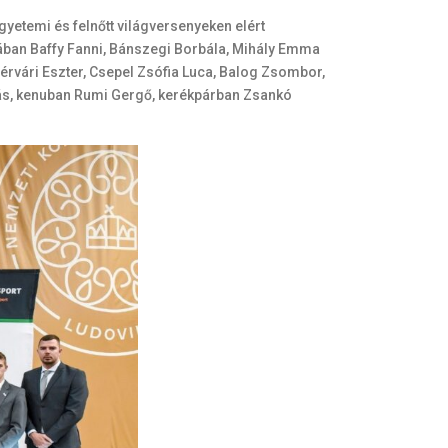
yetemi és felnőtt világversenyeken elért
dában Baffy Fanni, Bánszegi Borbála, Mihály Emma
rvári Eszter, Csepel Zsófia Luca, Balog Zsombor,
abás, kenuban Rumi Gergő, kerékpárban Zsankó