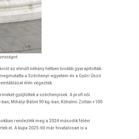
országot.
ciót az elmúlt néhány hétben tovább gyarapították.
t megmutatta a Széchenyi-egyetem és a Győri Úszó
remtáblázat élén végeztek.
ket gyűjtöttek a széchenyisek. A profi női
ban, Mihályi Bálint 90 kg-ban, Kőhalmi Zoltán +100
nokban rendezték meg a 2024 második félévi
ek el. A kupa 2025-től már hivatalosan is a