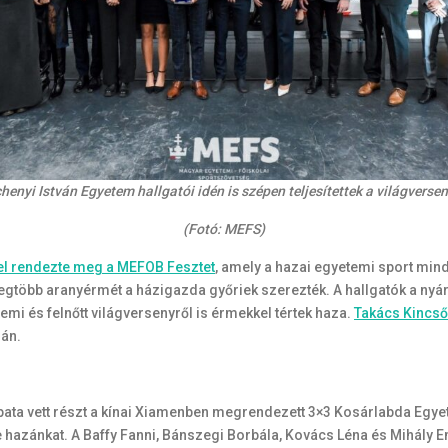
henyi István Egyetem hallgatói idén is szépen teljesítettek a világverse
(Fotó: MEFS)
el rendezte meg a MEFOB Fesztet
, amely a hazai egyetemi sport min
gtöbb aranyérmét a házigazda győriek szerezték. A hallgatók a nyár
mi és felnőtt világversenyről is érmekkel tértek haza.
Takács Kincső
ián.
ata vett részt a kínai Xiamenben megrendezett 3×3 Kosárlabda Egy
e hazánkat. A Baffy Fanni, Bánszegi Borbála, Kovács Léna és Mihály E