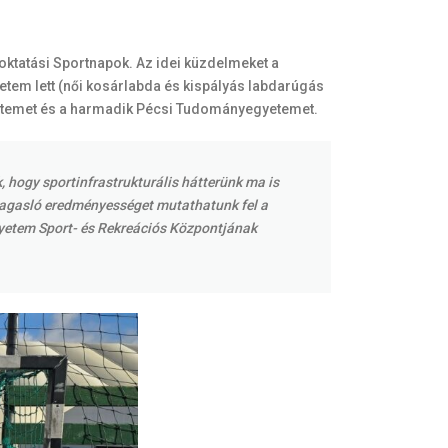
ktatási Sportnapok. Az idei küzdelmeket a
em lett (női kosárlabda és kispályás labdarúgás
 Egyetemet és a harmadik Pécsi Tudományegyetemet.
 hogy sportinfrastrukturális hátterünk ma is
magasló eredményességet mutathatunk fel a
yetem Sport- és Rekreációs Központjának