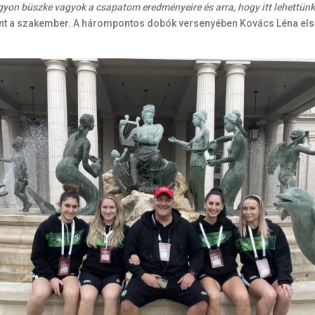
yon büszke vagyok a csapatom eredményeire és arra, hogy itt lehettünk.
 a szakember. A hárompontos dobók versenyében Kovács Léna első he