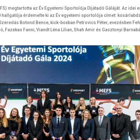
 megtartotta az Év Egyetemi Sportolója Díjátadó Gáláját. Az idei eg
 hallgatója érdemelte ki az Év egyetemi sportolója címet: kosárlab
zeredás Botond Bence, kick-boxban Petrovics Péter, evezésben Fehé
ió, Fazekas Fanni, Viandt Léna Lilian, Shah Amir és Gasztonyi Barn