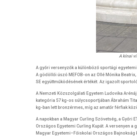
A kínai 
A győri versenyzők a különböző sportági egyetemi 
A gödöllői úszó MEFOB-on az Ollé Mónika Beatrix,
SE együttműködésének értékét. Az igazolt sportoló
A Nemzeti Közszolgálati Egyetem Ludovika Arénáj
kategória 57 kg-os súlycsoportjában Ábrahám Titani
kg-ban lett bronzérmes, míg az amatőr férfiak kö
A napokban a Magyar Curling Szövetség, a Győri 
Országos Egyetemi Curling Kupát. A versenyen a győ
Magyar Egyetemi–Főiskolai Országos Bajnokság ker