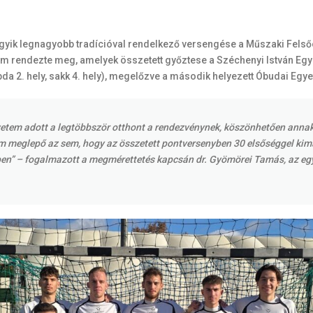
yik legnagyobb tradícióval rendelkező versengése a Műszaki Felsőo
rendezte meg, amelyek összetett győztese a Széchenyi István Egyet
plabda 2. hely, sakk 4. hely), megelőzve a második helyezett Óbudai
yetem adott a legtöbbször otthont a rendezvénynek, köszönhetően annak,
em meglepő az sem, hogy az összetett pontversenyben 30 elsőséggel ki
ben” – fogalmazott a megmérettetés kapcsán dr. Gyömörei Tamás, az eg