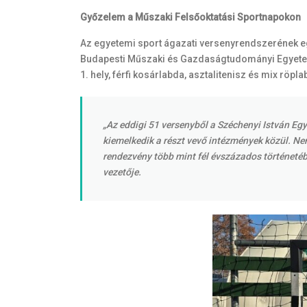
Győzelem a
Műszaki Felsőoktatási Sportnapokon
Az egyetemi sport ágazati versenyrendszerének eg
Budapesti Műszaki és Gazdaságtudományi Egyetem 
1. hely, férfi kosárlabda, asztalitenisz és mix rö
„Az eddigi 51 versenyből a Széchenyi István Eg
kiemelkedik a részt vevő intézmények közül. N
rendezvény több mint fél évszázados történeté
vezetője.