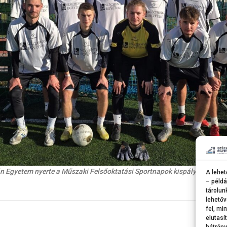
án Egyetem nyerte a Műszaki Felsőoktatási Sportnapok kispályás labda
A lehet
– példá
tárolun
lehetőv
fel, mi
elutasí