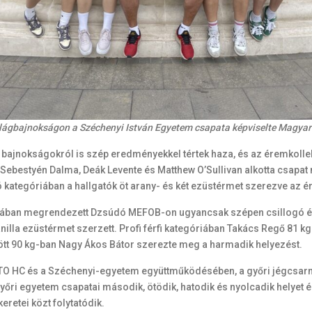
világbajnokságon a Széchenyi István Egyetem csapata képviselte Magyar
bajnokságokról is szép eredményekkel tértek haza, és az éremkollek
 Sebestyén Dalma, Deák Levente és Matthew O’Sullivan alkotta csapa
 kategóriában a hallgatók öt arany- és két ezüstérmet szerezve az é
ában megrendezett Dzsúdó MEFOB-on ugyancsak szépen csillogó érme
lla ezüstérmet szerzett. Profi férfi kategóriában Takács Regő 81 kg-
zött 90 kg-ban Nagy Ákos Bátor szerezte meg a harmadik helyezést.
ETO HC és a Széchenyi-egyetem együttműködésében, a győri jégcsar
ri egyetem csapatai második, ötödik, hatodik és nyolcadik helyet ért
etei közt folytatódik.