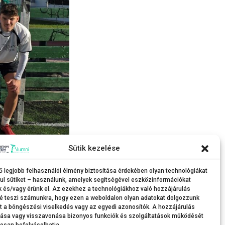
Sütik kezelése
rúgó-bajnokságát.
ő legjobb felhasználói élmény biztosítása érdekében olyan technológiákat
ul sütiket – használunk, amelyek segítségével eszközinformációkat
k és/vagy érünk el. Az ezekhez a technológiákhoz való hozzájárulás
é teszi számunkra, hogy ezen a weboldalon olyan adatokat dolgozzunk
nt a böngészési viselkedés vagy az egyedi azonosítók. A hozzájárulás
tása vagy visszavonása bizonyos funkciók és szolgáltatások működését