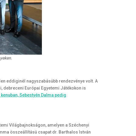
nyeken.
den eddiginél nagyszabásúbb rendezvénye volt. A
i, debreceni Európai Egyetemi Játékokon is
 kenuban, Sebestyén Dalma pedig
etemi Világbajnokságon, amelyen a Széchenyi
mma összeállítású csapat dr. Barthalos István