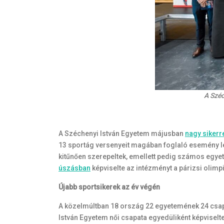
A Széc
A Széchenyi István Egyetem májusban
nagy sikerr
13 sportág versenyeit magában foglaló esemény le
kitűnően szerepeltek, emellett pedig számos egyete
úszásban
képviselte az intézményt a párizsi olimp
Újabb sportsikerek az év végén
A közelmúltban 18 ország 22 egyetemének 24 csap
István Egyetem női csapata egyedüliként képviselt