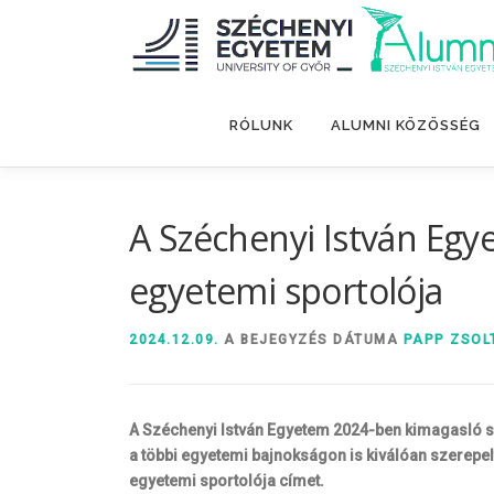
Tovább
a
tartalomhoz
RÓLUNK
ALUMNI KÖZÖSSÉG
A Széchenyi István Egye
egyetemi sportolója
2024.12.09.
A BEJEGYZÉS DÁTUMA
PAPP ZSOL
A Széchenyi István Egyetem 2024-ben kimagasló s
a többi egyetemi bajnokságon is kiválóan szerepel
egyetemi sportolója címet.