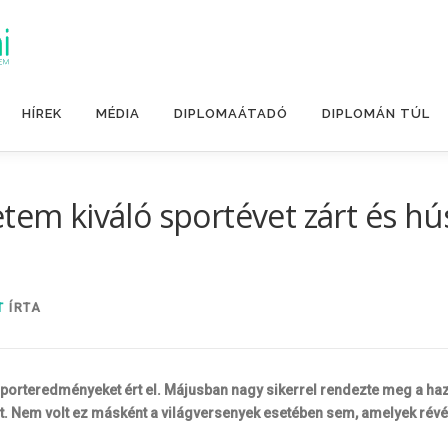
HÍREK
MÉDIA
DIPLOMAÁTADÓ
DIPLOMÁN TÚL
tem kiváló sportévet zárt és húsz
T
ÍRTA
porteredményeket ért el. Májusban nagy sikerrel rendezte meg a ha
t. Nem volt ez másként a világversenyek esetében sem, amelyek révén