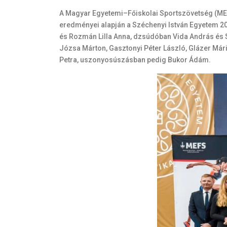
A Magyar Egyetemi–Főiskolai Sportszövetség (MEFS)
eredményei alapján a Széchenyi István Egyetem 20
és Rozmán Lilla Anna, dzsúdóban Vida András és S
Józsa Márton, Gasztonyi Péter László, Glázer Már
Petra, uszonyosúszásban pedig Bukor Ádám.