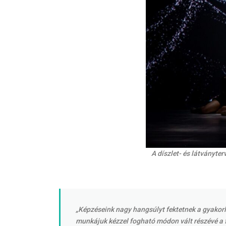
A díszlet- és látványte
„Képzéseink nagy hangsúlyt fektetnek a gyakorl
munkájuk kézzel fogható módon vált részévé a 