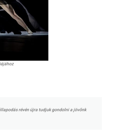
iájához
llapodás révén újra tudjuk gondolni a jövőnk