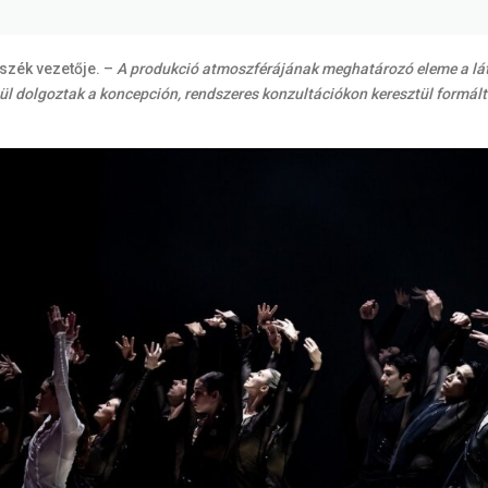
szék vezetője. –
A produkció atmoszférájának meghatározó eleme a látv
ztül dolgoztak a koncepción, rendszeres konzultációkon keresztül formá