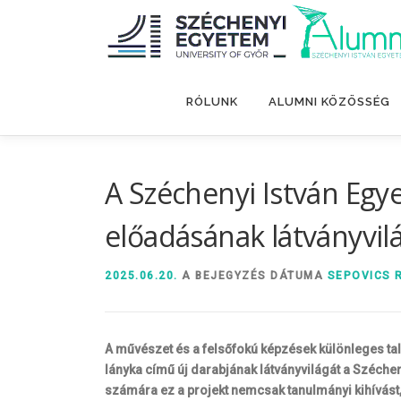
Tovább
a
tartalomhoz
RÓLUNK
ALUMNI KÖZÖSSÉG
A Széchenyi István Egy
előadásának látványvil
2025.06.20.
A BEJEGYZÉS DÁTUMA
SEPOVICS 
A művészet és a felsőfokú képzések különleges tal
lányka című új darabjának látványvilágát a Széchen
számára ez a projekt nemcsak tanulmányi kihívást, 