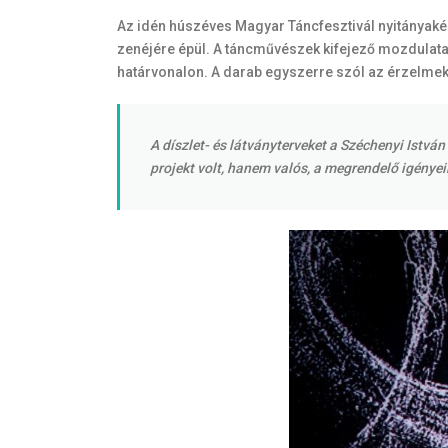
Az idén húszéves Magyar Táncfesztivál nyitányakén
zenéjére épül. A táncművészek kifejező mozdulatai
határvonalon. A darab egyszerre szól az érzelmekrő
A díszlet- és látványterveket a Széchenyi Istv
projekt volt, hanem valós, a megrendelő igény