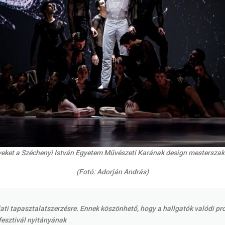
rveket a Széchenyi István Egyetem Művészeti Karának design mesterszako
(Fotó: Adorján András)
ati tapasztalatszerzésre. Ennek köszönhető, hogy a hallgatók valódi pro
fesztivál nyitányának