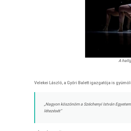
A hall
Velekei László, a Győri Balett igazgatója is gyümö
„Nagyon köszönöm a Széchenyi István Egyetemnek
létezését”