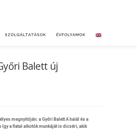
SZOLGÁLTATÁSOK
ÉVFOLYAMOK
yőri Balett új
lyes megnyitóján: a Győri Balett A halál és a
y a fiatal alkotók munkáját is dicséri, akik