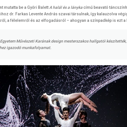
t mutatta be a Győri Balett
A halál és a lányka
című beavató táncszính
hoz dr. Farkas Levente András szavai társulnak, így kalauzolva végi
l, a félelemről és az elfogadásról – ahogyan a színpadkép is ezt a 
án Egyetem Művészeti Karának design mesterszakos hallgatói készítetté
eihez igazodó munkafolyamat.