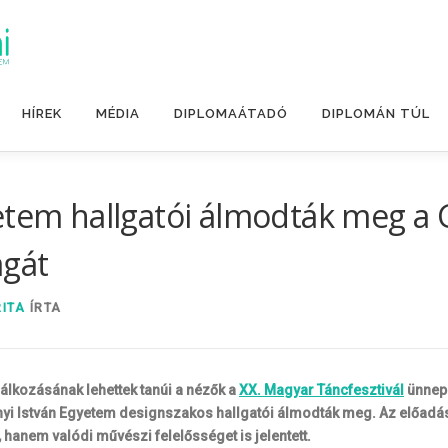
HÍREK
MÉDIA
DIPLOMAÁTADÓ
DIPLOMÁN TÚL
etem hallgatói álmodták meg a G
ágát
RITA
ÍRTA
álkozásának lehettek tanúi a nézők a
XX. Magyar Táncfesztivál
ünnepé
yi István Egyetem designszakos hallgatói álmodták meg. Az előadás íg
hanem valódi művészi felelősséget is jelentett.