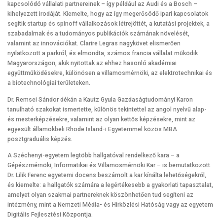
kapcsolódó vállalati partnereinek – így például az Audi és a Bosch –
kihelyezett irodáját. Kiemelte, hogy az így megerősödő ipari kapcsolatok
segítik startup és spinoff vállalkozások létrejöttét, a kutatási projektek, a
szabadalmak és a tudományos publikációk számának növelését,
valamint az innovációkat. Clarire Legras nagykövet elismerően
nyilatkozott a parkról, és elmondta, számos francia vállalat működik
Magyarországon, akik nyitottak az ehhez hasonló akadémiai
együttműködésekre, különösen a villamosmérnöki, az elektrotechnikai és
a biotechnológiai területeken.
Dr. Remsei Sándor dékán a Kautz Gyula Gazdaságtudományi Karon
tanulható szakokat ismertette, különös tekintettel az angol nyelvű alap-
és mesterképzésekre, valamint az olyan kettős képzésekre, mint az
egyesült államokbeli Rhode Island-i Egyetemmel közös MBA
posztgraduális képzés.
A Széchenyi-egyetem legtöbb hallgatóval rendelkező kara – a
Gépészmérnöki, Informatikai és Villamosmérnöki Kar – is bemutatkozott.
Dr. Lilik Ferenc egyetemi docens beszámolt a kar kínálta lehetőségekről,
és kiemelte: a hallgatók számára a legértékesebb a gyakorlati tapasztalat,
amelyet olyan szakmai partnereknek köszönhetően tud segíteni az
intézmény, mint a Nemzeti Média- és Hírközlési Hatóság vagy az egyetem
Digitális Fejlesztési Központja.