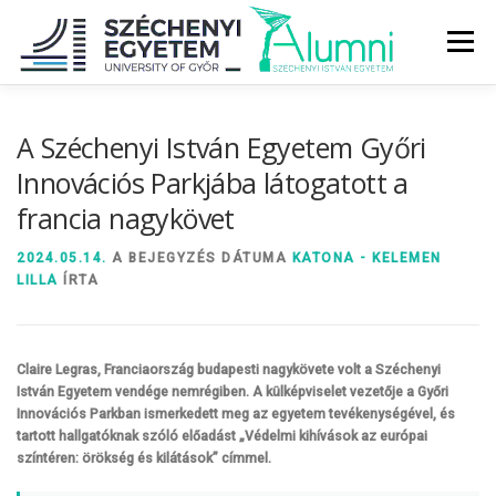
Tovább
a
Menü
tartalomhoz
RÓLUNK
ALUMNI KÖZÖSSÉG
HÍREK
MÉDIA
A Széchenyi István Egyetem Győri
Innovációs Parkjába látogatott a
francia nagykövet
DIPLOMAÁTADÓ
DIPLOMÁN TÚL
2024.05.14.
A BEJEGYZÉS DÁTUMA
KATONA - KELEMEN
LILLA
ÍRTA
SZOLGÁLTATÁSOK
ÉVFOLYAMOK
Claire Legras, Franciaország budapesti nagykövete volt a Széchenyi
István Egyetem vendége nemrégiben. A külképviselet vezetője a Győri
Innovációs Parkban ismerkedett meg az egyetem tevékenységével, és
tartott hallgatóknak szóló előadást „Védelmi kihívások az európai
színtéren: örökség és kilátások” címmel.