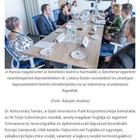
A francia nagykövetet (a felvételen balról a harmadik) a Széchenyi-egyetem
vezetőségének képviseletében dr. Lukács Eszter nemzetközi és stratégiai
kapcsolatokért felelős elnökhelyettes és az intézmény munkatársai
fogadták.
(Fotó: Adorján András)
Dr. Kolossváry Tamás, a Győri Innovációs Park központvezetője bemutatta
az itt folyó tudományos munkát, amely magában foglalja az egyetem
formatervező, tervezőgrafika és építőművészeti képzéseit koordináló
Design Campusát, több kutatás-fejlesztéssel foglalkozó egységet,
vállalkozásfejlesztési irodát, valamint a legkorszerűbb technológiákhoz