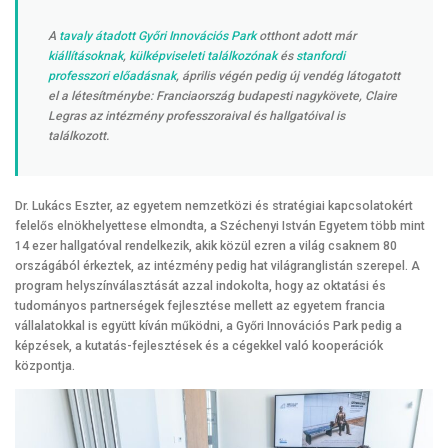
A
tavaly átadott Győri Innovációs Park
otthont adott már
kiállításoknak
,
külképviseleti találkozónak
és
stanfordi
professzori előadásnak
, április végén pedig új vendég látogatott
el a létesítménybe: Franciaország budapesti nagykövete, Claire
Legras az intézmény professzoraival és hallgatóival is
találkozott.
Dr. Lukács Eszter, az egyetem nemzetközi és stratégiai kapcsolatokért
felelős elnökhelyettese elmondta, a Széchenyi István Egyetem több mint
14 ezer hallgatóval rendelkezik, akik közül ezren a világ csaknem 80
országából érkeztek, az intézmény pedig hat világranglistán szerepel. A
program helyszínválasztását azzal indokolta, hogy az oktatási és
tudományos partnerségek fejlesztése mellett az egyetem francia
vállalatokkal is együtt kíván működni, a Győri Innovációs Park pedig a
képzések, a kutatás-fejlesztések és a cégekkel való kooperációk
központja.