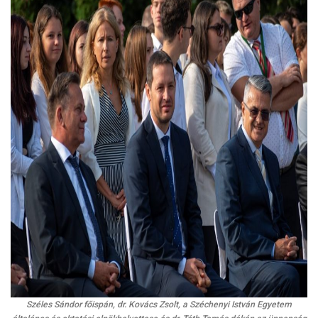
Széles Sándor főispán, dr. Kovács Zsolt, a Széchenyi István Egyetem