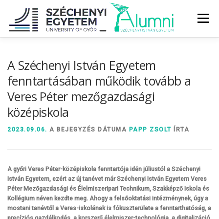
Tovább
a
Menü
tartalomhoz
RÓLUNK
ALUMNI KÖZÖSSÉG
HÍREK
MÉDIA
A Széchenyi István Egyetem
fenntartásában működik tovább a
Veres Péter mezőgazdasági
DIPLOMAÁTADÓ
DIPLOMÁN TÚL
középiskola
SZOLGÁLTATÁSOK
ÉVFOLYAMOK
2023.09.06.
A BEJEGYZÉS DÁTUMA
PAPP ZSOLT
ÍRTA
A győri Veres Péter-középiskola fenntartója idén júliustól a Széchenyi
István Egyetem, ezért az új tanévet már Széchenyi István Egyetem Veres
Péter Mezőgazdasági és Élelmiszeripari Technikum, Szakképző Iskola és
Kollégium néven kezdte meg. Ahogy a felsőoktatási intézménynek, úgy a
mostani tanévtől a Veres-iskolának is fókuszterülete a fenntarthatóság, a
precíziós gazdálkodás, a korszerű élelmiszer-technológia, a digitalizáció