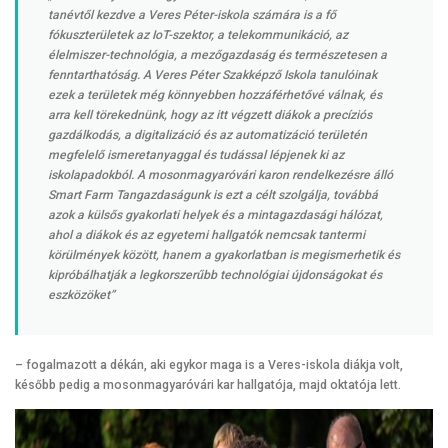
tanévtől kezdve a Veres Péter-iskola számára is a fő
fókuszterületek az IoT-szektor, a telekommunikáció, az
élelmiszer-technológia, a mezőgazdaság és természetesen a
fenntarthatóság. A Veres Péter Szakképző Iskola tanulóinak
ezek a területek még könnyebben hozzáférhetővé válnak, és
arra kell törekednünk, hogy az itt végzett diákok a precíziós
gazdálkodás, a digitalizáció és az automatizáció területén
megfelelő ismeretanyaggal és tudással lépjenek ki az
iskolapadokból. A mosonmagyaróvári karon rendelkezésre álló
Smart Farm Tangazdaságunk is ezt a célt szolgálja, továbbá
azok a külsős gyakorlati helyek és a mintagazdasági hálózat,
ahol a diákok és az egyetemi hallgatók nemcsak tantermi
körülmények között, hanem a gyakorlatban is megismerhetik és
kipróbálhatják a legkorszerűbb technológiai újdonságokat és
eszközöket”
– fogalmazott a dékán, aki egykor maga is a Veres-iskola diákja volt,
később pedig a mosonmagyaróvári kar hallgatója, majd oktatója lett.