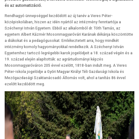
és az automatizáció.
Rendhagyó ünnepséggel kezdődött az új tanév a Veres Péter-
középiskolában, hiszen az idén nyártól az intézmény fenntartója a
Széchenyi István Egyetem. Ebből az alkalomból dr. Tóth Tamás, az
egyetem Albert Kázmér Mosonmagyaróvári Karának dékánja köszöntötte
a diákokat és a pedagógusokat. Emlékeztetett arra, hogy mindkét
intézmény komoly hagyományokkal rendelkezik. A Széchenyi István
Egyetemhez tartozó legrégebbi karok jogelődjeit a 18. század végén és a
19. század elején alapították: az agrártudományi képzés
Mosonmagyaróváron 205 évvel ezelőtt, 1818-ban indult meg. A Veres
Péter-iskola jogelődje a Győri Magyar Királyi Téli Gazdasági Iskola és
Mezőgazdasági Szaktanácsadó Állomás volt, ahol a tanítás 86 évvel
ezelőtt kezdődött meg.