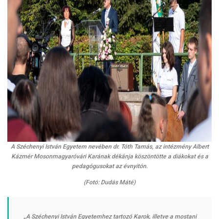
A Széchenyi István Egyetem nevében dr. Tóth Tamás, az intézmény Albert
Kázmér Mosonmagyaróvári Karának dékánja köszöntötte a diákokat és a
pedagógusokat az évnyitón.
(Fotó: Dudás Máté)
„A Széchenyi István Egyetemhez tartozó Karok, illetve a mostani