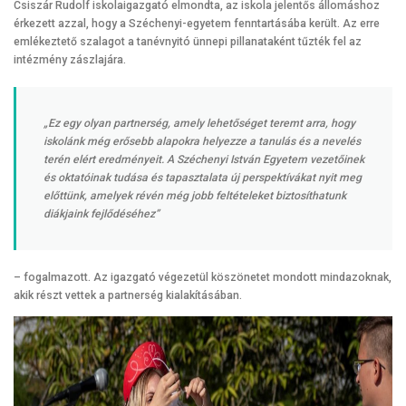
Csiszár Rudolf iskolaigazgató elmondta, az iskola jelentős állomáshoz
érkezett azzal, hogy a Széchenyi-egyetem fenntartásába került. Az erre
emlékeztető szalagot a tanévnyitó ünnepi pillanataként tűzték fel az
intézmény zászlajára.
„Ez egy olyan partnerség, amely lehetőséget teremt arra, hogy
iskolánk még erősebb alapokra helyezze a tanulás és a nevelés
terén elért eredményeit. A Széchenyi István Egyetem vezetőinek
és oktatóinak tudása és tapasztalata új perspektívákat nyit meg
előttünk, amelyek révén még jobb feltételeket biztosíthatunk
diákjaink fejlődéséhez”
– fogalmazott. Az igazgató végezetül köszönetet mondott mindazoknak,
akik részt vettek a partnerség kialakításában.