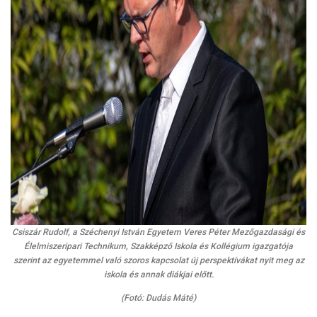
Csiszár Rudolf, a Széchenyi István Egyetem Veres Péter Mezőgazdasági és
Élelmiszeripari Technikum, Szakképző Iskola és Kollégium igazgatója
szerint az egyetemmel való szoros kapcsolat új perspektívákat nyit meg az
iskola és annak diákjai előtt.
(Fotó: Dudás Máté)