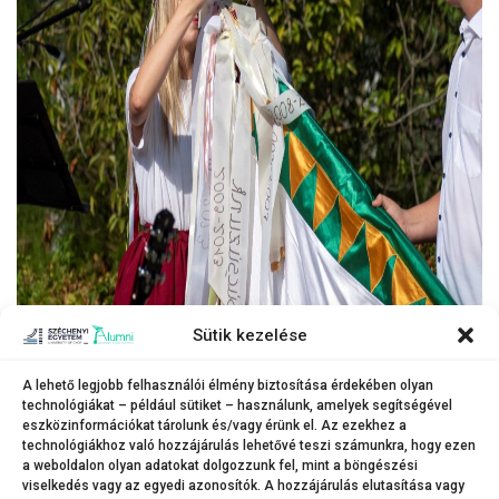
Sütik kezelése
A lehető legjobb felhasználói élmény biztosítása érdekében olyan
technológiákat – például sütiket – használunk, amelyek segítségével
A tanévnyitó ünnepi pillanata volt, amikor az egyetem fenntartóvá válására
eszközinformációkat tárolunk és/vagy érünk el. Az ezekhez a
emlékező szalag felkerült az iskola zászlajára.
technológiákhoz való hozzájárulás lehetővé teszi számunkra, hogy ezen
(Fotó: Dudás Máté)
a weboldalon olyan adatokat dolgozzunk fel, mint a böngészési
viselkedés vagy az egyedi azonosítók. A hozzájárulás elutasítása vagy