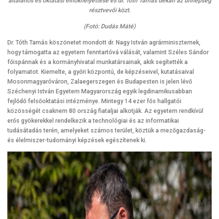
általános és oktatási elnökhelyettese és dr. Tóth Tamás dékán az ünnepség
résztvevői közt.
(Fotó: Dudás Máté)
Dr. Tóth Tamás köszönetet mondott dr. Nagy István agrárminiszternek,
hogy támogatta az egyetem fenntartóvá válását, valamint Széles Sándor
főispánnak és a kormányhivatal munkatársainak, akik segítették a
folyamatot. Kiemelte, a győri központú, de képzéseivel, kutatásaival
Mosonmagyaróváron, Zalaegerszegen és Budapesten is jelen lévő
Széchenyi István Egyetem Magyarország egyik legdinamikusabban
fejlődő felsőoktatási intézménye. Mintegy 14 ezer fős hallgatói
közösségét csaknem 80 ország fiataljai alkotják. Az egyetem rendkívül
erős gyökerekkel rendelkezik a technológiai és az informatikai
tudásátadás terén, amelyeket számos terület, köztük a mezőgazdaság-
és élelmiszer-tudományi képzések egészítenek ki.