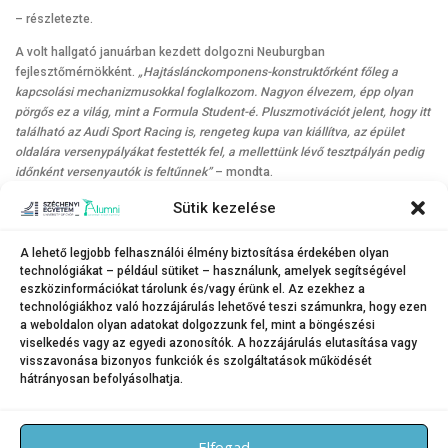
– részletezte.
A volt hallgató januárban kezdett dolgozni Neuburgban
fejlesztőmérnökként.
„Hajtáslánckomponens-konstruktőrként főleg a
kapcsolási mechanizmusokkal foglalkozom. Nagyon élvezem, épp olyan
pörgős ez a világ, mint a Formula Student-é. Pluszmotivációt jelent, hogy itt
található az Audi Sport Racing is, rengeteg kupa van kiállítva, az épület
oldalára versenypályákat festették fel, a mellettünk lévő tesztpályán pedig
időnként versenyautók is feltűnnek”
– mondta.
Az Audi számára még bőven van idő, mivel mint márka két és fél év múlva
Sütik kezelése
áll fel először a rajtrácsra, minden bizonnyal olyan hajtáslánccal, amiben
Szegletes Dávid munkája, ötletei is benne vannak. A magyar mérnök már
A lehető legjobb felhasználói élmény biztosítása érdekében olyan
azt is eldöntötte, ha lesz rá lehetősége, versenymérnökként is kipróbálná
technológiákat – például sütiket – használunk, amelyek segítségével
magát, és szívesen utazna nagydíjról nagydíjra a száguldó cirkusszal.
eszközinformációkat tárolunk és/vagy érünk el. Az ezekhez a
Akár így lesz, akár nem, bízik abban, hogy az Audi a győzelmekért lesz
technológiákhoz való hozzájárulás lehetővé teszi számunkra, hogy ezen
a weboldalon olyan adatokat dolgozzunk fel, mint a böngészési
harcban a Forma–1-ben is.
viselkedés vagy az egyedi azonosítók. A hozzájárulás elutasítása vagy
visszavonása bizonyos funkciók és szolgáltatások működését
hátrányosan befolyásolhatja.
KATEGÓRIA:
HÍREK
Elfogad