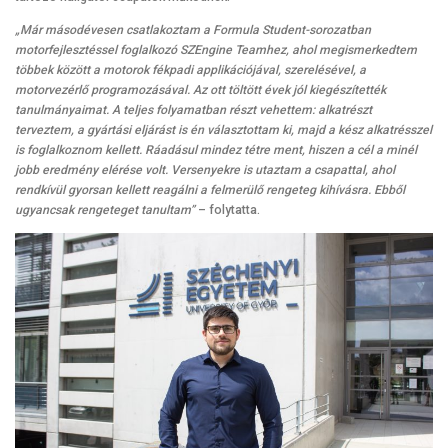
„Már másodévesen csatlakoztam a Formula Student-sorozatban
motorfejlesztéssel foglalkozó SZEngine Teamhez, ahol megismerkedtem
többek között a motorok fékpadi applikációjával, szerelésével, a
motorvezérlő programozásával. Az ott töltött évek jól kiegészítették
tanulmányaimat. A teljes folyamatban részt vehettem: alkatrészt
terveztem, a gyártási eljárást is én választottam ki, majd a kész alkatrésszel
is foglalkoznom kellett. Ráadásul mindez tétre ment, hiszen a cél a minél
jobb eredmény elérése volt. Versenyekre is utaztam a csapattal, ahol
rendkívül gyorsan kellett reagálni a felmerülő rengeteg kihívásra. Ebből
ugyancsak rengeteget tanultam”
– folytatta.