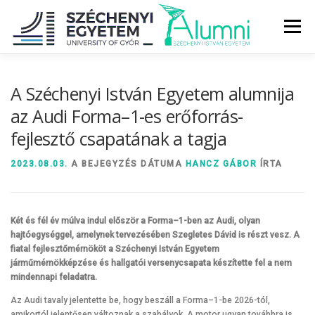
Tovább
a
Menü
tartalomhoz
RÓLUNK
ALUMNI KÖZÖSSÉG
HÍREK
MÉDIA
A Széchenyi István Egyetem alumnija
az Audi Forma–1-es erőforrás-
fejlesztő csapatának a tagja
DIPLOMAÁTADÓ
DIPLOMÁN TÚL
2023.08.03.
A BEJEGYZÉS DÁTUMA
HANCZ GÁBOR
ÍRTA
SZOLGÁLTATÁSOK
ÉVFOLYAMOK
Két és fél év múlva indul először a Forma–1-ben az Audi, olyan
hajtóegységgel, amelynek tervezésében Szegletes Dávid is részt vesz. A
fiatal fejlesztőmérnököt a Széchenyi István Egyetem
járműmérnökképzése és hallgatói versenycsapata készítette fel a nem
mindennapi feladatra.
Az Audi tavaly jelentette be, hogy beszáll a Forma–1-be 2026-tól,
amikortól jelentősen változnak a szabályok. A motor ugyan továbbra is