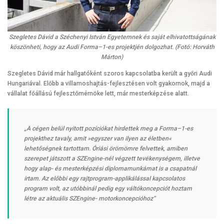
Szegletes Dávid a Széchenyi István Egyetemnek és saját elhivatottságának
köszönheti, hogy az Audi Forma–1-es projektjén dolgozhat. (Fotó: Horváth
Márton)
Szegletes Dávid már hallgatóként szoros kapcsolatba került a győri Audi
Hungariával. Előbb a villamoshajtás-fejlesztésen volt gyakornok, majd a
vállalat főállású fejlesztőmérnöke lett, már mesterképzése alatt.
„A cégen belül nyitott pozíciókat hirdettek meg a Forma–1-es
projekthez tavaly, amit »egyszer van ilyen az életben«
lehetőségnek tartottam. Óriási örömömre felvettek, amiben
szerepet játszott a SZEngine-nél végzett tevékenységem, illetve
hogy alap- és mesterképzési diplomamunkámat is a csapatnál
írtam. Az előbbi egy rajtprogram-applikálással kapcsolatos
program volt, az utóbbinál pedig egy váltókoncepciót hoztam
létre az aktuális SZEngine- motorkoncepcióhoz”