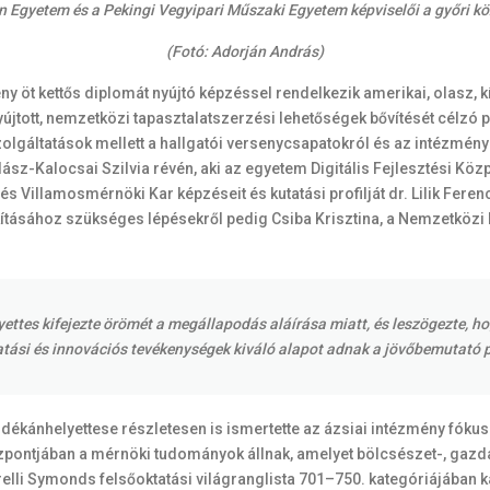
n Egyetem és a Pekingi Vegyipari Műszaki Egyetem képviselői a győri 
(Fotó: Adorján András)
y öt kettős diplomát nyújtó képzéssel rendelkezik amerikai, olasz, kí
yújtott, nemzetközi tapasztalatszerzési lehetőségek bővítését célzó 
lgáltatások mellett a hallgatói versenycsapatokról és az intézmény
-Kalocsai Szilvia révén, aki az egyetem Digitális Fejlesztési Közpo
 Villamosmérnöki Kar képzéseit és kutatási profilját dr. Lilik Feren
lakításához szükséges lépésekről pedig Csiba Krisztina, a Nemzetköz
elyettes kifejezte örömét a megállapodás aláírása miatt, és leszögezte,
atási és innovációs tevékenységek kiváló alapot adnak a jövőbemutató 
 dékánhelyettese részletesen is ismertette az ázsiai intézmény fókus
pontjában a mérnöki tudományok állnak, amelyet bölcsészet-, gaz
lli Symonds felsőoktatási világranglista 701–750. kategóriájában k