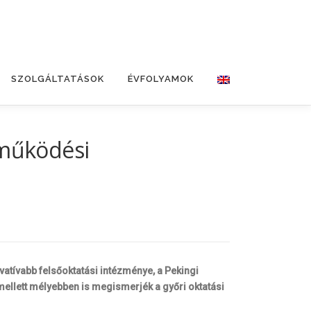
SZOLGÁLTATÁSOK
ÉVFOLYAMOK
tműködési
atívabb felsőoktatási intézménye, a Pekingi
ellett mélyebben is megismerjék a győri oktatási