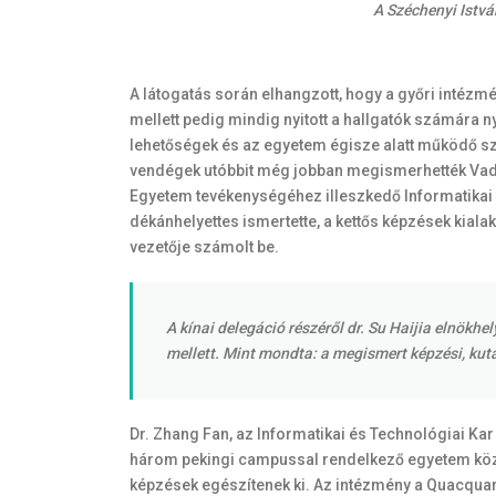
A Széchenyi Istvá
A látogatás során elhangzott, hogy a győri intézmén
mellett pedig mindig nyitott a hallgatók számára n
lehetőségek és az egyetem égisze alatt működő szo
vendégek utóbbit még jobban megismerhették Vadász
Egyetem tevékenységéhez illeszkedő Informatikai és
dékánhelyettes ismertette, a kettős képzések kia
vezetője számolt be.
A kínai delegáció részéről dr. Su Haijia elnökh
mellett. Mint mondta: a megismert képzési, kut
Dr. Zhang Fan, az Informatikai és Technológiai Kar
három pekingi campussal rendelkező egyetem köz
képzések egészítenek ki. Az intézmény a Quacquare