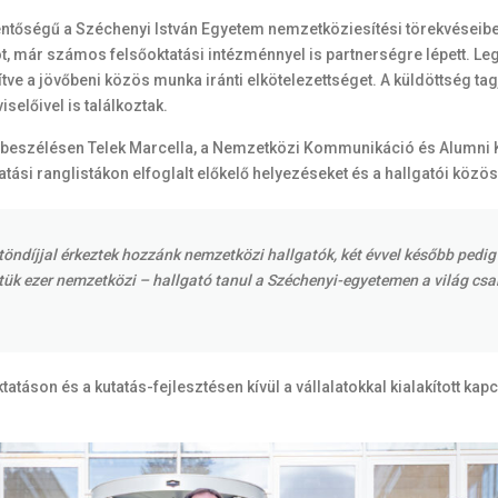
lentőségű a Széchenyi István Egyetem nemzetköziesítési törekvéseibe
ot, már számos felsőoktatási intézménnyel is partnerségre lépett. L
tve a jövőbeni közös munka iránti elkötelezettséget. A küldöttség ta
előivel is találkoztak.
szélésen Telek Marcella, a Nemzetközi Kommunikáció és Alumni K
atási ranglistákon elfoglalt előkelő helyezéseket és a hallgatói közö
díjjal érkeztek hozzánk nemzetközi hallgatók, két évvel később pedig 
ztük ezer nemzetközi – hallgató tanul a Széchenyi-egyetemen a világ cs
atáson és a kutatás-fejlesztésen kívül a vállalatokkal kialakított ka