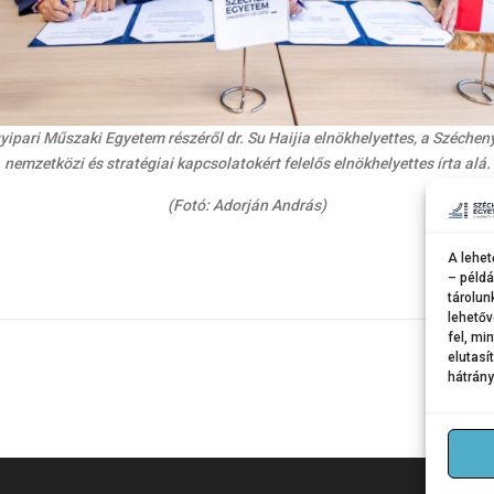
pari Műszaki Egyetem részéről dr. Su Haijia elnökhelyettes, a Széchenyi
nemzetközi és stratégiai kapcsolatokért felelős elnökhelyettes írta alá.
(Fotó: Adorján András)
A lehet
– példá
tárolun
lehetőv
fel, mi
elutasí
hátrány