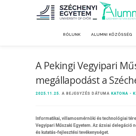
Tovább
a
tartalomhoz
RÓLUNK
ALUMNI KÖZÖSSÉG
A Pekingi Vegyipari Mű
megállapodást a Széch
2025.11.25.
A BEJEGYZÉS DÁTUMA
KATONA - K
Informatikai, villamosmérnöki és technológiai tér
Vegyipari Műszaki Egyetem. Az ázsiai delegáció n
és kutatás-fejlesztési tevékenységet.