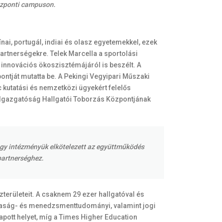
központi campuson.
nai, portugál, indiai és olasz egyetemekkel, ezek
partnerségekre. Telek Marcella a sportolási
 innovációs ökoszisztémájáról is beszélt. A
ntját mutatta be. A Pekingi Vegyipari Műszaki
c kutatási és nemzetközi ügyekért felelős
i Igazgatóság Hallgatói Toborzás Központjának
 hogy intézményük elkötelezett az együttműködés
partnerséghez.
zterületeit. A csaknem 29 ezer hallgatóval és
daság- és menedzsmenttudományi, valamint jogi
apott helyet, míg a Times Higher Education