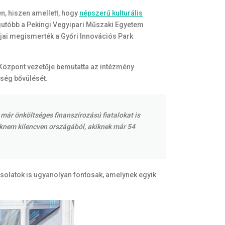
n, hiszen amellett, hogy
népszerű kulturális
egutóbb a Pekingi Vegyipari Műszaki Egyetem
gjai megismerték a Győri Innovációs Park
özpont vezetője bemutatta az intézmény
sség bővülését.
már önköltséges finanszírozású fiatalokat is
aknem kilencven országából, akiknek már 54
pcsolatok is ugyanolyan fontosak, amelynek egyik