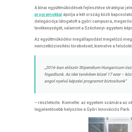
A kínai együttműködések fejlesztése stratégiai je
programokkal
ápolja a két ország közti kapcsolat
delegációja látogatott a győri campusra, megerősí
tevékenységét, valamint a Széchenyi-egyetem képvis
Az együttműködési megállapodást megelőző megbe
nemzetköziesítési törekvéseit, kiemelve a felsőokt
„2016-ban először Stipendium Hungaricum ösztön
fogadtunk. Az idei tanévben közel 17 ezer – kö
angol nyelvű képzési programot biztosítunk”
– részletezte. Kiemelte: az egyetem számára az okt
legjelentősebb helyszíne a Győri Innovációs Park.