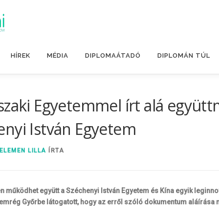
HÍREK
MÉDIA
DIPLOMAÁTADÓ
DIPLOMÁN TÚL
szaki Egyetemmel írt alá együt
enyi István Egyetem
ELEMEN LILLA
ÍRTA
en működhet együtt a Széchenyi István Egyetem és Kína egyik leginnov
emrég Győrbe látogatott, hogy az erről szóló dokumentum aláírása m