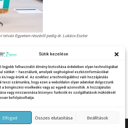
 István Egyetem részéről pedig dr. Lukács Eszter
Sütik kezelése
ő legjobb felhasználói élmény biztosítása érdekében olyan technológiákat
ul sütiket – használunk, amelyek segítségével eszközinformációkat
k és/vagy érünk el. Az ezekhez a technológiákhoz való hozzájárulás
é teszi számunkra, hogy ezen a weboldalon olyan adatokat dolgozzunk
nt a böngészési viselkedés vagy az egyedi azonosítók. A hozzájárulás
tása vagy visszavonása bizonyos funkciók és szolgáltatások működését
osan befolyásolhatja.
Elfogad
Összes elutasítása
Beállítások