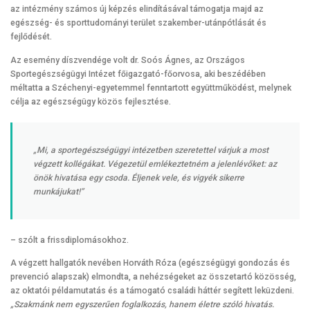
az intézmény számos új képzés elindításával támogatja majd az
egészség- és sporttudományi terület szakember-utánpótlását és
fejlődését.
Az esemény díszvendége volt dr. Soós Ágnes, az Országos
Sportegészségügyi Intézet főigazgató-főorvosa, aki beszédében
méltatta a Széchenyi-egyetemmel fenntartott együttműködést, melynek
célja az egészségügy közös fejlesztése.
„Mi, a sportegészségügyi intézetben szeretettel várjuk a most
végzett kollégákat. Végezetül emlékeztetném a jelenlévőket: az
önök hivatása egy csoda. Éljenek vele, és vigyék sikerre
munkájukat!”
– szólt a frissdiplomásokhoz.
A végzett hallgatók nevében Horváth Róza (egészségügyi gondozás és
prevenció alapszak) elmondta, a nehézségeket az összetartó közösség,
az oktatói példamutatás és a támogató családi háttér segített leküzdeni.
„Szakmánk nem egyszerűen foglalkozás, hanem életre szóló hivatás.