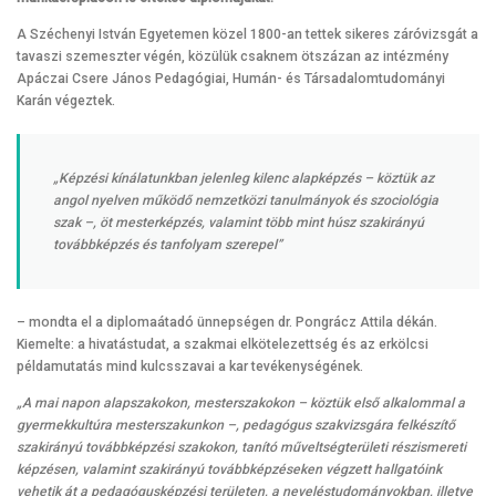
A Széchenyi István Egyetemen közel 1800-an tettek sikeres záróvizsgát a
tavaszi szemeszter végén, közülük csaknem ötszázan az intézmény
Apáczai Csere János Pedagógiai, Humán- és Társadalomtudományi
Karán végeztek.
„Képzési kínálatunkban jelenleg kilenc alapképzés – köztük az
angol nyelven működő nemzetközi tanulmányok és szociológia
szak –, öt mesterképzés, valamint több mint húsz szakirányú
továbbképzés és tanfolyam szerepel”
– mondta el a diplomaátadó ünnepségen dr. Pongrácz Attila dékán.
Kiemelte: a hivatástudat, a szakmai elkötelezettség és az erkölcsi
példamutatás mind kulcsszavai a kar tevékenységének.
„A mai napon alapszakokon, mesterszakokon – köztük első alkalommal a
gyermekkultúra mesterszakunkon –, pedagógus szakvizsgára felkészítő
szakirányú továbbképzési szakokon, tanító műveltségterületi részismereti
képzésen, valamint szakirányú továbbképzéseken végzett hallgatóink
vehetik át a pedagógusképzési területen, a neveléstudományokban, illetve