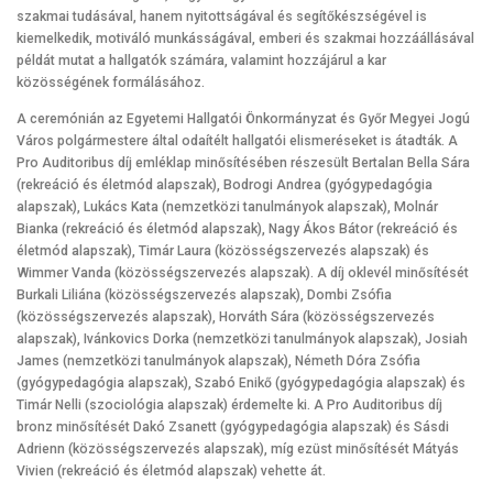
szakmai tudásával, hanem nyitottságával és segítőkészségével is
kiemelkedik, motiváló munkásságával, emberi és szakmai hozzáállásával
példát mutat a hallgatók számára, valamint hozzájárul a kar
közösségének formálásához.
A ceremónián az Egyetemi Hallgatói Önkormányzat és Győr Megyei Jogú
Város polgármestere által odaítélt hallgatói elismeréseket is átadták. A
Pro Auditoribus díj emléklap minősítésében részesült Bertalan Bella Sára
(rekreáció és életmód alapszak), Bodrogi Andrea (gyógypedagógia
alapszak), Lukács Kata (nemzetközi tanulmányok alapszak), Molnár
Bianka (rekreáció és életmód alapszak), Nagy Ákos Bátor (rekreáció és
életmód alapszak), Timár Laura (közösségszervezés alapszak) és
Wimmer Vanda (közösségszervezés alapszak). A díj oklevél minősítését
Burkali Liliána (közösségszervezés alapszak), Dombi Zsófia
(közösségszervezés alapszak), Horváth Sára (közösségszervezés
alapszak), Ivánkovics Dorka (nemzetközi tanulmányok alapszak), Josiah
James (nemzetközi tanulmányok alapszak), Németh Dóra Zsófia
(gyógypedagógia alapszak), Szabó Enikő (gyógypedagógia alapszak) és
Timár Nelli (szociológia alapszak) érdemelte ki. A Pro Auditoribus díj
bronz minősítését Dakó Zsanett (gyógypedagógia alapszak) és Sásdi
Adrienn (közösségszervezés alapszak), míg ezüst minősítését Mátyás
Vivien (rekreáció és életmód alapszak) vehette át.