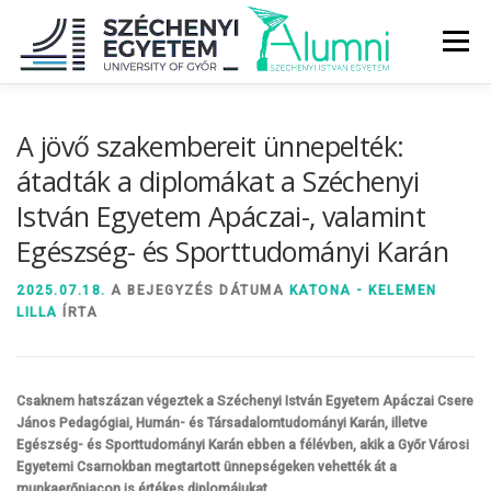
Tovább
a
Menü
tartalomhoz
RÓLUNK
ALUMNI KÖZÖSSÉG
HÍREK
MÉDIA
A jövő szakembereit ünnepelték:
átadták a diplomákat a Széchenyi
István Egyetem Apáczai-, valamint
DIPLOMAÁTADÓ
DIPLOMÁN TÚL
Egészség- és Sporttudományi Karán
SZOLGÁLTATÁSOK
ÉVFOLYAMOK
2025.07.18.
A BEJEGYZÉS DÁTUMA
KATONA - KELEMEN
LILLA
ÍRTA
Csaknem hatszázan végeztek a Széchenyi István Egyetem Apáczai Csere
János Pedagógiai, Humán- és Társadalomtudományi Karán, illetve
Egészség- és Sporttudományi Karán ebben a félévben, akik a Győr Városi
Egyetemi Csarnokban megtartott ünnepségeken vehették át a
munkaerőpiacon is értékes diplomájukat.