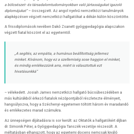
a bölcsészet- és társadalomtudományokban való jártasságukat igazoló
diplomájukat”
– összegzett. Az angol nyelvű nemzetközi tanulmányok
alapképzésen végzett nemzetközi hallgatókat a dékán külön köszöntötte.
A frissdiplomások nevében Dakó Zsanett gyógypedagógia alapszakon
végzett fiatal köszönt el az egyetemtől.
„A segítés, az empátia, a humánus beállítottság jellemez
minket. Kívánom, hogy ez a szellemiség sose hagyjon el minket,
és mindig emlékezzünk arra, miért is választottuk ezt
hivatásunkká”
– vélekedett. Josiah James nemzetközi hallgató búcsúbeszédében a
más kultúrákból érkező fiatalok nézőpontjából részletezte élményeit,
hangsúlyozva, hogy a Széchenyi-egyetemen töltött három év maradandó
és emlékezetes marad számukra.
Az ünnepségen díjátadásra is sor került: az Oktatók a hallgatókért díjban
dr. Simonik Péter, a Gyógypedagógia Tanszék vezetője részesült. A
méltatásban elhangzott, hogy az egyetemi docens nemcsak kiváló