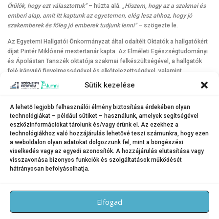
Örülök, hogy ezt választottuk”
– húzta alá.
„Hiszem, hogy az a szakmai és
emberi alap, amit itt kaptunk az egyetemen, elég lesz ahhoz, hogy jó
szakemberek és főleg jó emberek tudjunk lenni”
– szögezte le.
Az Egyetemi Hallgatói Önkormányzat által odaítélt Oktatók a hallgatókért
díjat Pintér Miklósné mestertanár kapta. Az Elméleti Egészségtudományi
és Ápolástan Tanszék oktatója szakmai felkészültségével, a hallgatók
felé irányuló figyelmességével és elkötelezettségével, valamint
példamutató, empatikus megközelítésével érdemelte ki az elismerést.
Sütik kezelése
A Pro Auditoribus díj emléklap minősítésében Horváth Vivien Teréz
(egészségügyi gondozás és prevenció alapszak) és Lovász Fanni (ápolás
A lehető legjobb felhasználói élmény biztosítása érdekében olyan
technológiákat – például sütiket – használunk, amelyek segítségével
és betegellátás alapszak), oklevél minősítésében pedig Nagy Noémi
eszközinformációkat tárolunk és/vagy érünk el. Az ezekhez a
(egészségügyi gondozás és prevenció alapszak) részesült.
technológiákhoz való hozzájárulás lehetővé teszi számunkra, hogy ezen
a weboldalon olyan adatokat dolgozzunk fel, mint a böngészési
Galéria
(Fotók: Adorján András, Dudás Máté, Nagy Gergely)
viselkedés vagy az egyedi azonosítók. A hozzájárulás elutasítása vagy
visszavonása bizonyos funkciók és szolgáltatások működését
hátrányosan befolyásolhatja.
KATEGÓRIA:
HÍREK
Elfogad