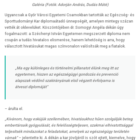
Galéria (Fotók: Adorján András, Dudás Máté)
Ugyancsak a Győr Városi Egyetemi Csarnokban tartották az Egészség- és
Sporttudományi Kar diplomaátadó ünnepségét, amelyen mintegy százan
vették át oklevelüket. Köszöntőjében dr. Somogyi Angéla dékán úgy
fogalmazott: a Széchenyi István Egyetemen megszerzett diploma nem
csupán a tudás hivatalos elismerése, hanem lehetőség is arra, hogy
választott hivatásukat magas színvonalon valósítsák meg a fiatalok.
„Ma egy különleges és történelmi pillanatot élünk meg itt az
egyetemen, hiszen az egészségügyi gondozás és prevenció
alapszak védőnő szakirányának első végzett évfolyama is
átveszi diplomáját”
– árulta el.
„Kívánom, hogy esküjük szellemében, hivatásukhoz hűen szolgálják beteg
embertársaik gyógyulását, és felelősségteljesen, szakmai elhivatottsággal
teljesítsék mindazokat a feladatokat, amelyek az egészségügy területén
várnak”
– jelentette ki. A dékán a kar jövőjéről is szót ejtett, kiemelve, hogy