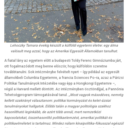
Lehoczky Tamara évekig készült a külföldi egyetemi életre: egy álma
valósult meg azzal, hogy az Amerikai Egyesült Államokban tanulhat.
A fiatal lány az egyetem előtt a budapesti Toldy Ferenc Gimnáziumba járt,
ott fogalmazódott meg benne először, hogy külföldön szeretne
továbbtanulni. Sok intézménybe felvételt nyert – így például az egyesült
államokbeli Columbia Egyetemre, a francia Sciences Po-ra, azaz a Párizsi
Politikai Tanulmányok Intézetébe vagy épp a Hongkongi Egyetemre –,
végül a Harvard mellett döntött. Az intézményben ösztöndíjjal, a Pannónia
Tehetségprogram támogatásával tanul.
„Most vagyok másodéves, nemrég
kellett szakirányt választanom: politikai kormányzást és kelet-ázsiai
tanulmányokat hallgatok. Előbbi talán a magyar politológia szakhoz
hasonlítható leginkább, de azért több annál, mert nemzetközi
kapcsolatokat, összehasonlító politikaelemzést, amerikai politikát és
politikaelméletet is tartalmaz. Mindez nálam kínaipolitika-fókusszal egészül