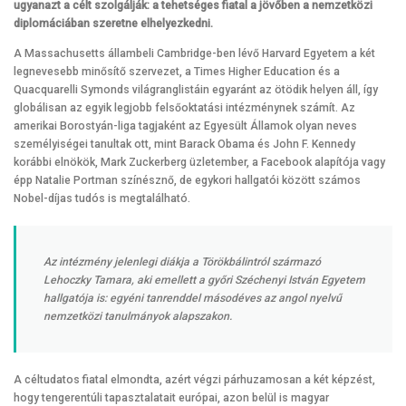
ugyanazt a célt szolgálják: a tehetséges fiatal a jövőben a nemzetközi
diplomáciában szeretne elhelyezkedni.
A Massachusetts állambeli Cambridge-ben lévő Harvard Egyetem a két
legnevesebb minősítő szervezet, a Times Higher Education és a
Quacquarelli Symonds világranglistáin egyaránt az ötödik helyen áll, így
globálisan az egyik legjobb felsőoktatási intézménynek számít. Az
amerikai Borostyán-liga tagjaként az Egyesült Államok olyan neves
személyiségei tanultak ott, mint Barack Obama és John F. Kennedy
korábbi elnökök, Mark Zuckerberg üzletember, a Facebook alapítója vagy
épp Natalie Portman színésznő, de egykori hallgatói között számos
Nobel-díjas tudós is megtalálható.
Az intézmény jelenlegi diákja a Törökbálintról származó
Lehoczky Tamara, aki emellett a győri Széchenyi István Egyetem
hallgatója is: egyéni tanrenddel másodéves az angol nyelvű
nemzetközi tanulmányok alapszakon.
A céltudatos fiatal elmondta, azért végzi párhuzamosan a két képzést,
hogy tengerentúli tapasztalatait európai, azon belül is magyar