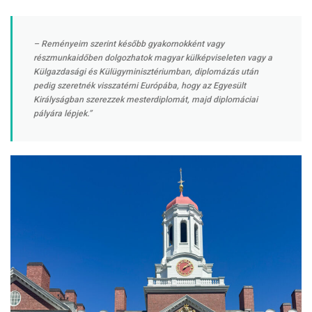
– Reményeim szerint később gyakornokként vagy
részmunkaidőben dolgozhatok magyar külképviseleten vagy a
Külgazdasági és Külügyminisztériumban, diplomázás után
pedig szeretnék visszatérni Európába, hogy az Egyesült
Királyságban szerezzek mesterdiplomát, majd diplomáciai
pályára lépjek.”