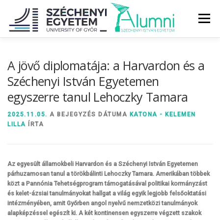
Tovább
a
Menü
tartalomhoz
RÓLUNK
ALUMNI KÖZÖSSÉG
HÍREK
MÉDIA
A jövő diplomatája: a Harvardon és a
Széchenyi István Egyetemen
egyszerre tanul Lehoczky Tamara
DIPLOMAÁTADÓ
DIPLOMÁN TÚL
2025.11.05.
A BEJEGYZÉS DÁTUMA
KATONA - KELEMEN
LILLA
ÍRTA
SZOLGÁLTATÁSOK
ÉVFOLYAMOK
Az egyesült államokbeli Harvardon és a Széchenyi István Egyetemen
párhuzamosan tanul a törökbálinti Lehoczky Tamara. Amerikában többek
közt a Pannónia Tehetségprogram támogatásával politikai kormányzást
és kelet-ázsiai tanulmányokat hallgat a világ egyik legjobb felsőoktatási
intézményében, amit Győrben angol nyelvű nemzetközi tanulmányok
alapképzéssel egészít ki. A két kontinensen egyszerre végzett szakok