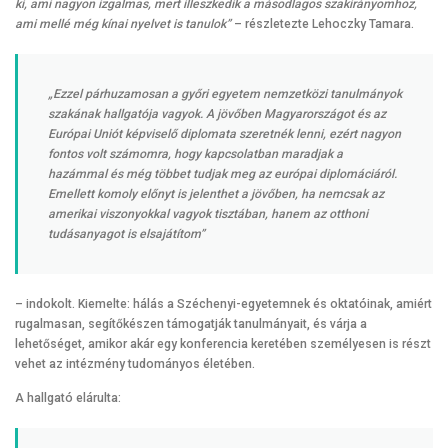
ki, ami nagyon izgalmas, mert illeszkedik a másodlagos szakirányomhoz,
ami mellé még kínai nyelvet is tanulok”
– részletezte Lehoczky Tamara.
„Ezzel párhuzamosan a győri egyetem nemzetközi tanulmányok
szakának hallgatója vagyok. A jövőben Magyarországot és az
Európai Uniót képviselő diplomata szeretnék lenni, ezért nagyon
fontos volt számomra, hogy kapcsolatban maradjak a
hazámmal és még többet tudjak meg az európai diplomáciáról.
Emellett komoly előnyt is jelenthet a jövőben, ha nemcsak az
amerikai viszonyokkal vagyok tisztában, hanem az otthoni
tudásanyagot is elsajátítom”
– indokolt. Kiemelte: hálás a Széchenyi-egyetemnek és oktatóinak, amiért
rugalmasan, segítőkészen támogatják tanulmányait, és várja a
lehetőséget, amikor akár egy konferencia keretében személyesen is részt
vehet az intézmény tudományos életében.
A hallgató elárulta: