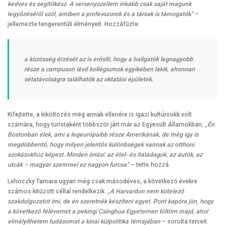
kedves és segítőkész. A versenyszellem inkább csak saját magunk
legyőzéséről szól, amiben a professzorok és a társak is támogatók”
–
jellemezte tengerentúli élményeit. Hozzáfűzte:
a közösség érzését az is erősíti, hogy a hallgatók legnagyobb
része a campuson lévő kollégiumok egyikében lakik, ahonnan
sétatávolságra találhatók az oktatási épületek.
Kifejtette, a kiköltözés még annak ellenére is igazi kultúrsokk volt
számára, hogy turistaként többször járt már az Egyesült Államokban.
„Én
Bostonban élek, ami a legeurópaibb része Amerikának, de még így is
megdöbbentő, hogy milyen jelentős különbségek vannak az otthoni
szokásokhoz képest. Minden óriási: az étel- és italadagok, az autók, az
utcák – magyar szemmel ez nagyon furcsa”
– tette hozzá.
Lehoczky Tamara ugyan még csak másodéves, a következő évekre
számos kitűzött céllal rendelkezik.
„A Harvardon nem kötelező
szakdolgozatot írni, de én szeretnék készíteni egyet. Pont kapóra jön, hogy
a következő félévemet a pekingi Csinghua Egyetemen töltöm majd, ahol
elmélyíthetem tudásomat a kínai külpolitika témájában
– sorolta terveit.