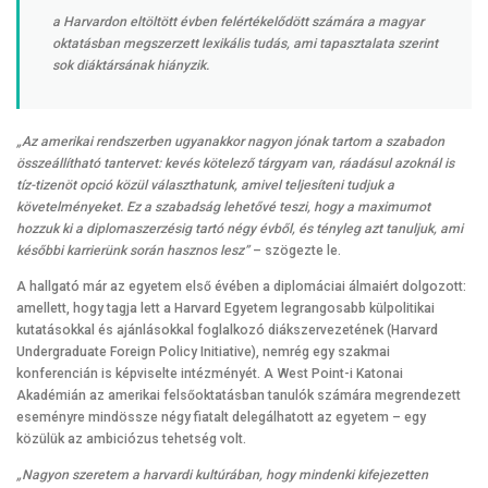
a Harvardon eltöltött évben felértékelődött számára a magyar
oktatásban megszerzett lexikális tudás, ami tapasztalata szerint
sok diáktársának hiányzik.
„Az amerikai rendszerben ugyanakkor nagyon jónak tartom a szabadon
összeállítható tantervet: kevés kötelező tárgyam van, ráadásul azoknál is
tíz-tizenöt opció közül választhatunk, amivel teljesíteni tudjuk a
követelményeket. Ez a szabadság lehetővé teszi, hogy a maximumot
hozzuk ki a diplomaszerzésig tartó négy évből, és tényleg azt tanuljuk, ami
későbbi karrierünk során hasznos lesz”
– szögezte le.
A hallgató már az egyetem első évében a diplomáciai álmaiért dolgozott:
amellett, hogy tagja lett a Harvard Egyetem legrangosabb külpolitikai
kutatásokkal és ajánlásokkal foglalkozó diákszervezetének (Harvard
Undergraduate Foreign Policy Initiative), nemrég egy szakmai
konferencián is képviselte intézményét. A West Point-i Katonai
Akadémián az amerikai felsőoktatásban tanulók számára megrendezett
eseményre mindössze négy fiatalt delegálhatott az egyetem – egy
közülük az ambiciózus tehetség volt.
„Nagyon szeretem a harvardi kultúrában, hogy mindenki kifejezetten