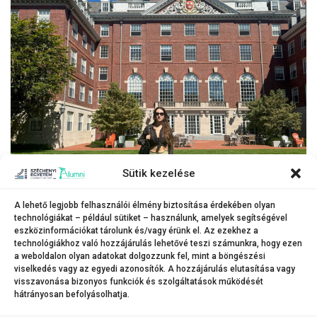
Sütik kezelése
A lehető legjobb felhasználói élmény biztosítása érdekében olyan
technológiákat – például sütiket – használunk, amelyek segítségével
eszközinformációkat tárolunk és/vagy érünk el. Az ezekhez a
A Széchenyi István Egyetem hallgatója immár második tanévét tölti az
technológiákhoz való hozzájárulás lehetővé teszi számunkra, hogy ezen
a weboldalon olyan adatokat dolgozzunk fel, mint a böngészési
impozáns harvardi falak között.
viselkedés vagy az egyedi azonosítók. A hozzájárulás elutasítása vagy
visszavonása bizonyos funkciók és szolgáltatások működését
hátrányosan befolyásolhatja.