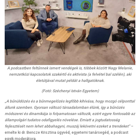
A podcastben feltűnnek ismert vendégek is, többek között Nagy Melanie,
nemzetközi kapcsolatok szakértő és aktivista (a felvétel bal szélén), aki
életútjával mutat példát a hallgatóknak.
(Fotó: Széchenyi István Egyetem)
„A bűnüldözés és a bűnmegelőzés legfőbb kihívása, hogy mozgó célponttal
állunk szemben. Gyorsan változó társadalomban élünk, így a bűnözés
módszerei és dinamikája is folyamatosan változik, ezért egyre fontosabb az
állampolgári tudatos odafigyelés növelése. Emiatt a jogtudatosság
fejlesztését nem lehet abbahagyni, muszáj lekövetni ezeket a trendeket”
–
emelte ki dr. Bencze Krisztina ügyvéd, egyetemi tanársegéd, a podcast
egyik moderátora.