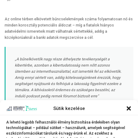
Az online térben elkövetett bűncselekmények száma folyamatosan nő és
minden korosztály potenciális áldozat – míg a fiatalok hiányos
adatvédelmi ismereteik miatt válhatnak sértettekké, addig a
középkorúaknál a banki adatok megszerzése a cél.
„A bűnelkövetők nagy része áthelyezte tevékenységét a
kibertérbe, azonban a kibertudatosság nem nőtt azonos
ütemben az internethasználattal, ezt ismerték fel az elkövetők.
Amíg ennyi sértett van, addig kötelességünknek érezzük, hogy
segítséget nyújtsunk és felhívjuk a lakosság figyelmét ezekre a
témákra. A kihívásokról érdemes és szükséges beszélni, az
induló podcast pedig remek fórumot biztosít erre”
Sütik kezelése
– tette hozzá Szabó Csaba.
A lehető legjobb felhasználói élmény biztosítása érdekében olyan
technológiákat – például sütiket – használunk, amelyek segítségével
eszközinformációkat tárolunk és/vagy érünk el. Az ezekhez a