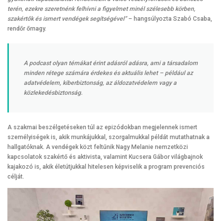
terén, ezekre szeretnénk felhívni a figyelmet minél szélesebb körben,
szakértők és ismert vendégek segítségével”
– hangsúlyozta Szabó Csaba,
rendőr őrnagy.
A podcast olyan témákat érint adásról adásra, ami a társadalom
minden rétege számára érdekes és aktuális lehet – például az
adatvédelem, kiberbiztonság, az áldozatvédelem vagy a
közlekedésbiztonság.
A szakmai beszélgetéseken túl az epizódokban megjelennek ismert
személyiségek is, akik munkájukkal, szorgalmukkal példát mutathatnak a
hallgatóknak. A vendégek közt feltűnik Nagy Melanie nemzetközi
kapcsolatok szakértő és aktivista, valamint Kucsera Gábor világbajnok
kajakozó is, akik életútjukkal hitelesen képviselik a program prevenciós
célját.