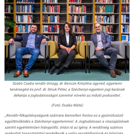
Szabó Csaba rendőr őrnagy, dr. Bencze Krisztina ügyvéd, egyetemi
tanársegéd és prof. dr. Smuk Péter, a Széchenyi-egyetem jogi karának
dékánja a jogtudatosságot szeretné növelni az induló podcasttel.
(Fotó: Dudás Máté)
„Rendőr-főkapitányságunk számára kiemelten fontos ez a gyümölcsöző
együttműködés a Széchenyi-egyetemmel. A Jogtudatosan a visszajelzések
szerint egyértelműen hiánypótló, óriási rá az igény. A rendőrség számos
gyakorlati tapasztalattal rendelkezik a valós veszélyforrások és bűnözés