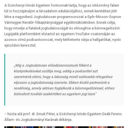
A Széchenyi István Egyetem fontosnak tartja, hogy az intézmény falain
túl is hozzájáruljon a társadalom edukációjához, ennek keretében jött
létre a nagysikerű Jogtudatosan programsorozat a Győr-Moson-Sopron
Vármegyei Rendőr-főkapitánysággal együttműködésben. Ennek célja,
hogy növelje a fiatalok jogtudatosságát és elősegítse a bűnmegelőzést.
Legújabb platformként elstartol az egyetem YouTube-csatornáján az
azonos című podcastsorozat, mely kéthetente várja a hallgatókat, nyolc
epizódon keresztül.
„Míg a Jogtudatosan előadássorozatunk főként a
középiskolásokat szólítja meg, addig a podcasttel azt
szeretnénk elérni, hogy a lakosság minél szélesebb rétegeihez
eljusson a jogtudatosság üzenete. Ebben kiváló partnerünk a
rendőrség, amely aktívan foglalkozik a bűnmegelőzéssel, ehhez
biztosított további szakértőket az egyetem jogi kara”
– húzta alá prof. dr. Smuk Péter, a Széchenyi István Egyetem Deák Ferenc
Állam- és Jogtudományi Karának dékánja.