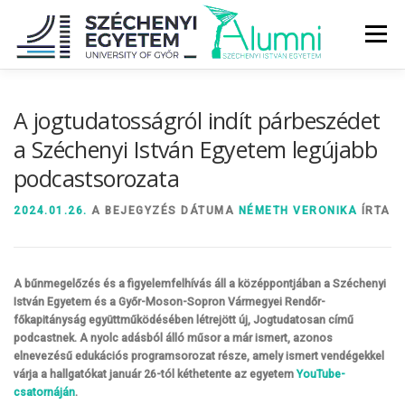
Tovább
a
Menü
tartalomhoz
RÓLUNK
ALUMNI KÖZÖSSÉG
HÍREK
MÉDIA
A jogtudatosságról indít párbeszédet
a Széchenyi István Egyetem legújabb
podcastsorozata
DIPLOMAÁTADÓ
DIPLOMÁN TÚL
2024.01.26.
A BEJEGYZÉS DÁTUMA
NÉMETH VERONIKA
ÍRTA
SZOLGÁLTATÁSOK
ÉVFOLYAMOK
A bűnmegelőzés és a figyelemfelhívás áll a középpontjában a Széchenyi
István Egyetem és a Győr-Moson-Sopron Vármegyei Rendőr-
főkapitányság együttműködésében létrejött új, Jogtudatosan című
podcastnek. A nyolc adásból álló műsor a már ismert, azonos
elnevezésű edukációs programsorozat része, amely ismert vendégekkel
várja a hallgatókat január 26-tól kéthetente az egyetem
YouTube-
csatornáján
.