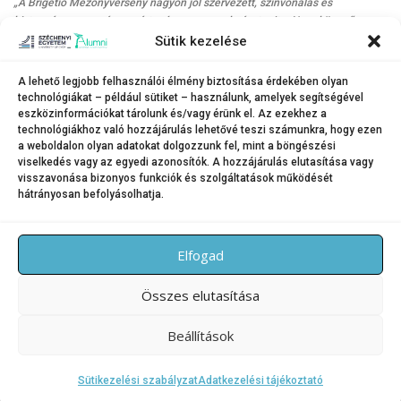
„A Brigetio Mezőnyverseny nagyon jól szervezett, színvonalas és
biztonságos esemény, ezért szívesen veszek részt rajta. Nem könnyű a
terep, sok az emelkedő, ezért amatőrként is megfelelő felkészülést igényel.
Sütik kezelése
Már az első körben éreztem, hogy jól fog sikerülni, végül nagy fölénnyel
nyertem meg a futamot”
– emlékezett vissza. A testnevelő tanárként
A lehető legjobb felhasználói élmény biztosítása érdekében olyan
dolgozó székesfehérvári sportoló kiemelte, a hallgatók számára kitűnő
technológiákat – például sütiket – használunk, amelyek segítségével
lehetőség az egyetemi szerepvállalás, mert a kerékpározás nemcsak
eszközinformációkat tárolunk és/vagy érünk el. Az ezekhez a
egészséges, de kikapcsolódást, feltöltődést nyújt a tanulás közben,
technológiákhoz való hozzájárulás lehetővé teszi számunkra, hogy ezen
a weboldalon olyan adatokat dolgozzunk fel, mint a böngészési
ráadásul erős közösségépítő erővel is bír.
viselkedés vagy az egyedi azonosítók. A hozzájárulás elutasítása vagy
visszavonása bizonyos funkciók és szolgáltatások működését
hátrányosan befolyásolhatja.
KATEGÓRIA:
SPORTHÍREK
Elfogad
Összes elutasítása
Beállítások
Copyright © 2026 SZE Alumni – Széchenyi István Egyetem
–
OnePress
téma FameThemes által
Sütikezelési szabályzat
Adatkezelési tájékoztató