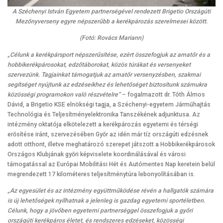
A Széchenyi István Egyetem partnerségével rendezett Brigetio Országúti
Mezőnyverseny egyre népszerűbb a kerékpározás szerelmesei között.
(Fotó: Rovács Mariann)
„Célunk a kerékpársport népszerűsítése, ezért összefogjuk az amatőr és a
hobbikerékpárosokat, edzőtáborokat, közös túrákat és versenyeket
szervezünk. Tagjainkat támogatjuk az amatőr versenyzésben, szakmai
segítséget nyújtunk az edzéseikhez és lehetőséget biztosítunk számukra
közösségi programokon való részvételre”
– fogalmazott dr. Tóth Álmos
Dávid, a Brigetio KSE elnökségi tagja, a Széchenyi-egyetem Járműhajtás
Technológia és Teljesítményelektronika Tanszékének adjunktusa. Az
intézmény oktatója elkötelezett a kerékpározás egyetemi és térségi
erősítése iránt, szervezésében Győr az idén már tíz országúti edzésnek
adott otthont, illetve meghatározó szerepet játszott a Hobbikerékpárosok
Országos Klubjának győri képviselete koordinálásával és városi
támogatással az Európai Mobilitási Hét és Autómentes Nap keretein belül
megrendezett 17 kilométeres teljesítménytúra lebonyolításában is.
„Az egyesület és az intézmény együttműködése révén a hallgatók számára
is új lehetőségek nyílhatnak a jelenleg is gazdag egyetemi sportéletben.
Célunk, hogy a jövőben egyetemi partnerséggel összefogjuk a győri
országúti kerékpáros életet, és rendszeres edzéseket, közösségi