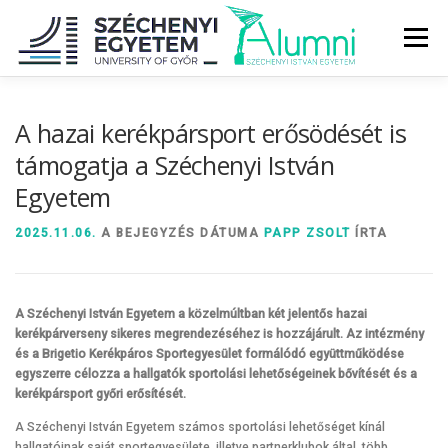
Tovább
a
Menü
tartalomhoz
RÓLUNK
ALUMNI KÖZÖSSÉG
HÍREK
MÉDIA
A hazai kerékpársport erősödését is
támogatja a Széchenyi István
Egyetem
DIPLOMAÁTADÓ
DIPLOMÁN TÚL
2025.11.06.
A BEJEGYZÉS DÁTUMA
PAPP ZSOLT
ÍRTA
SZOLGÁLTATÁSOK
ÉVFOLYAMOK
A Széchenyi István Egyetem a közelmúltban két jelentős hazai
kerékpárverseny sikeres megrendezéséhez is hozzájárult. Az intézmény
és a Brigetio Kerékpáros Sportegyesület formálódó együttműködése
egyszerre célozza a hallgatók sportolási lehetőségeinek bővítését és a
kerékpársport győri erősítését.
A Széchenyi István Egyetem számos sportolási lehetőséget kínál
hallgatóinak saját sportegyesülete, illetve partnerklubok által, több