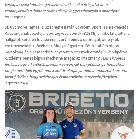
kerékpározási lehetőséget biztosítsunk azoknak is, akik nem
versenyszerűen, hanem rekreációs jelleggel választják a sportágat”
–
összegezte.
Dr. Gyömörei Tamás, a Széchenyi István Egyetem Sport- és Rekreációs
Központjának vezetője, sportegyesületének (SZESE) elnöke kifejtette: a
hallgatók körében tovább népszerűsítenék a sportágat, amelynek
eredményeként a jövőben a Magyar Egyetemi-Főiskolai Országos
Bajnokság és a nemzetközi egyetemi versenyek országúti kerékpáros
küzdelmeiben is képviseltethetné magát az intézmény.
„Ennek fontos
lépése, hogy a kerékpársportban versenyző utánpótláskorú fiatalokkal
megismertetjük egyetemünk kettős életpályamodell-rendszerét, és arra
biztatjuk őket, hogy széchenyis élsportolóként tervezzék jövőjüket”
–
jegyezte meg.