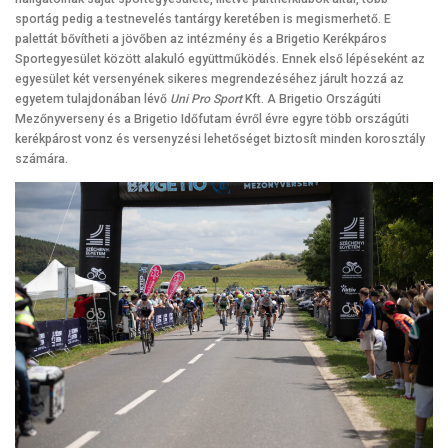
sportág pedig a testnevelés tantárgy keretében is megismerhető. E
palettát bővítheti a jövőben az intézmény és a Brigetio Kerékpáros
Sportegyesület között alakuló együttműködés. Ennek első lépéseként az
egyesület két versenyének sikeres megrendezéséhez járult hozzá az
egyetem tulajdonában lévő
Uni Pro Sport
Kft. A Brigetio Országúti
Mezőnyverseny és a Brigetio Időfutam évről évre egyre több országúti
kerékpárost vonz és versenyzési lehetőséget biztosít minden korosztály
számára.