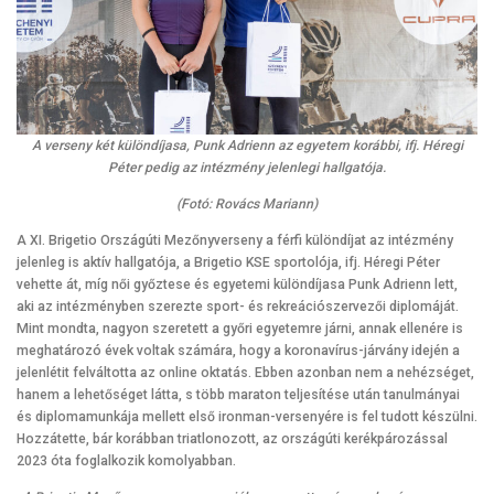
A verseny két különdíjasa, Punk Adrienn az egyetem korábbi, ifj. Héregi
Péter pedig az intézmény jelenlegi hallgatója.
(Fotó: Rovács Mariann)
A XI. Brigetio Országúti Mezőnyverseny a férfi különdíjat az intézmény
jelenleg is aktív hallgatója, a Brigetio KSE sportolója, ifj. Héregi Péter
vehette át, míg női győztese és egyetemi különdíjasa Punk Adrienn lett,
aki az intézményben szerezte sport- és rekreációszervezői diplomáját.
Mint mondta, nagyon szeretett a győri egyetemre járni, annak ellenére is
meghatározó évek voltak számára, hogy a koronavírus-járvány idején a
jelenlétit felváltotta az online oktatás. Ebben azonban nem a nehézséget,
hanem a lehetőséget látta, s több maraton teljesítése után tanulmányai
és diplomamunkája mellett első ironman-versenyére is fel tudott készülni.
Hozzátette, bár korábban triatlonozott, az országúti kerékpározással
2023 óta foglalkozik komolyabban.