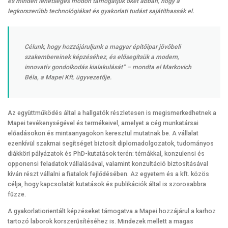
és minden lehetséges módon támogatjuk őket abban, hogy a
legkorszerűbb technológiákat és gyakorlati tudást sajátíthassák el.
Célunk, hogy hozzájáruljunk a magyar építőipar jövőbeli
szakembereinek képzéséhez, és elősegítsük a modern,
innovatív gondolkodás kialakulását”
– mondta el Markovich
Béla, a Mapei Kft. ügyvezetője.
Az együttműködés által a hallgatók részletesen is megismerkedhetnek a
Mapei tevékenységével és termékeivel, amelyet a cég munkatársai
előadásokon és mintaanyagokon keresztül mutatnak be. A vállalat
ezenkívül szakmai segítséget biztosít diplomadolgozatok, tudományos
diákköri pályázatok és PhD-kutatások terén: témákkal, konzulensi és
opponensi feladatok vállalásával, valamint konzultáció biztosításával
kíván részt vállalni a fiatalok fejlődésében. Az egyetem és a kft. közös
célja, hogy kapcsolatát kutatások és publikációk által is szorosabbra
fűzze.
A gyakorlatiorientált képzéseket támogatva a Mapei hozzájárul a karhoz
tartozó laborok korszerűsítéséhez is. Mindezek mellett a magas