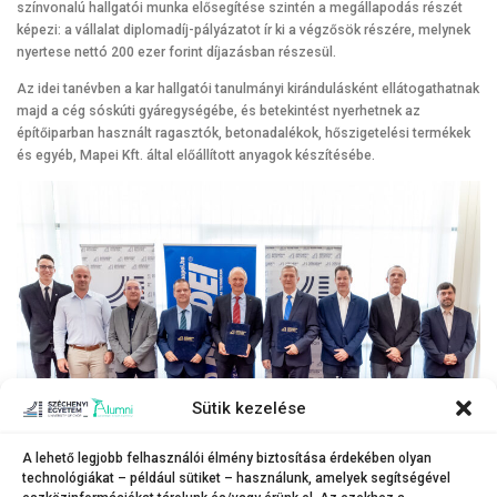
színvonalú hallgatói munka elősegítése szintén a megállapodás részét
képezi: a vállalat diplomadíj-pályázatot ír ki a végzősök részére, melynek
nyertese nettó 200 ezer forint díjazásban részesül.
Az idei tanévben a kar hallgatói tanulmányi kirándulásként ellátogathatnak
majd a cég sóskúti gyáregységébe, és betekintést nyerhetnek az
építőiparban használt ragasztók, betonadalékok, hőszigetelési termékek
és egyéb, Mapei Kft. által előállított anyagok készítésébe.
Sütik kezelése
A lehető legjobb felhasználói élmény biztosítása érdekében olyan
technológiákat – például sütiket – használunk, amelyek segítségével