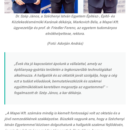
Dr. Szép János, a Széchenyi István Egyetem Építész-, Építő- és
Közlekedésmérnöki Karának dékánja, Markovich Béla, a Mapei Kft.
ügyvezetője és prof. dr. Friedler Ferenc, az egyetem tudományos
elnökhelyettese, rektora.
(Fotó: Adorján András)
„Évek óta jó kapcsolatot ápolunk a vállalattal, amely az
építőanyag-gyártás területén a legkorszerűbb technológiákat
alkalmazza. A hallgatók és az oktatók javát szolgálja, hogy a cég
ezt a tudást előadások, bemutatóeszközök és szakmai
együttműködések keretében megosztja az egyetemmel”
–
fogalmazott dr. Szép János, a kar dékánja.
„A Mapei Kft. számára mindig is kiemelt fontosságú volt az oktatás és a
jövő nemzedékének szakképzése. Büszkék vagyunk arra, hogy a Széchenyi
István Egyetemmel közösen dolgozhatunk a hallgatók szakmai fejlődésén,