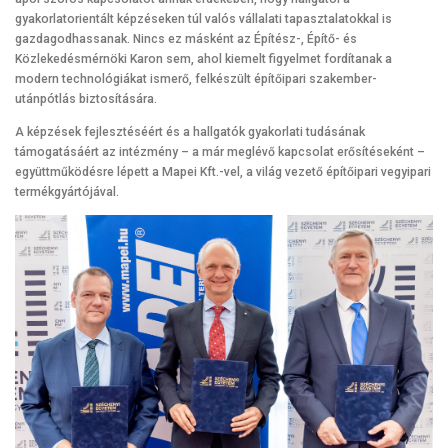
gyakorlatorientált képzéseken túl valós vállalati tapasztalatokkal is
gazdagodhassanak. Nincs ez másként az Építész-, Építő- és
Közlekedésmérnöki Karon sem, ahol kiemelt figyelmet fordítanak a
modern technológiákat ismerő, felkészült építőipari szakember-
utánpótlás biztosítására.
A képzések fejlesztéséért és a hallgatók gyakorlati tudásának
támogatásáért az intézmény – a már meglévő kapcsolat erősítéseként –
együttműködésre lépett a Mapei Kft.-vel, a világ vezető építőipari vegyipari
termékgyártójával.