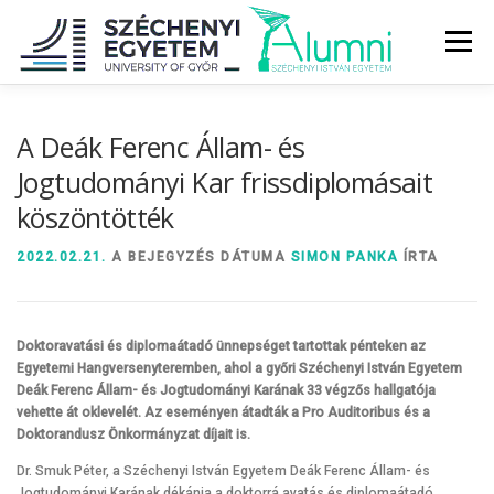
Tovább
a
Menü
tartalomhoz
RÓLUNK
ALUMNI KÖZÖSSÉG
HÍREK
MÉDIA
A Deák Ferenc Állam- és
Jogtudományi Kar frissdiplomásait
köszöntötték
DIPLOMAÁTADÓ
DIPLOMÁN TÚL
2022.02.21.
A BEJEGYZÉS DÁTUMA
SIMON PANKA
ÍRTA
SZOLGÁLTATÁSOK
ÉVFOLYAMOK
Doktoravatási és diplomaátadó ünnepséget tartottak pénteken az
Egyetemi Hangversenyteremben, ahol a győri Széchenyi István Egyetem
Deák Ferenc Állam- és Jogtudományi Karának 33 végzős hallgatója
vehette át oklevelét. Az eseményen átadták a Pro Auditoribus és a
Doktorandusz Önkormányzat díjait is.
Dr. Smuk Péter, a Széchenyi István Egyetem Deák Ferenc Állam- és
Jogtudományi Karának dékánja a doktorrá avatás és diplomaátadó