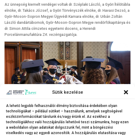
Az ünnepség kiemelt vendégei voltak dr. Széplaki László, a Győri Ítélőtábla
elnöke, dr. Takács József, a Győri Törvényszék elnöke, dr. Havasi Dezső, a
Győr-Moson-Sopron Megyei Ügyvédi Kamara elnöke, dr. Urbán Zoltán
László dandártábornok, Győr-Moson-Sopron Megye rendőrfőkapitánya és
dr. Simon Attila címzetes egyetemi docens, a Herendi
Porcelánmanufaktúra Zrt. vezérigazgatója.
Sütik kezelése
A lehető legjobb felhasználói élmény biztosítása érdekében olyan
technológiákat – például sütiket – használunk, amelyek segítségével
eszközinformációkat tárolunk és/vagy érünk el. Az ezekhez a
technológiákhoz való hozzájárulás lehetővé teszi számunkra, hogy ezen
A doktorrá avatás ünnepi pillanatai. (Fotó: Horváth Márton)
a weboldalon olyan adatokat dolgozzunk fel, mint a böngészési
viselkedés vagy az egyedi azonosítók. A hozzájárulás elutasítása vagy