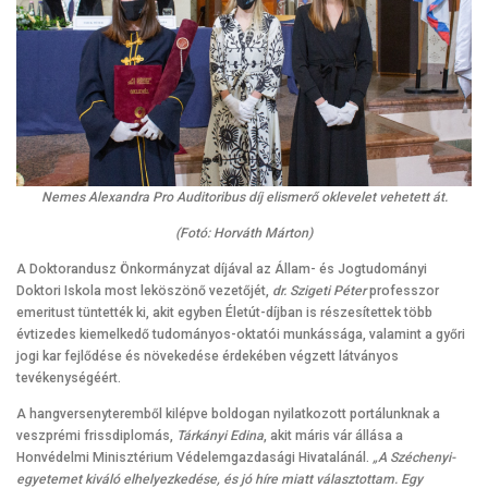
Nemes Alexandra Pro Auditoribus díj elismerő oklevelet vehetett át.
(Fotó: Horváth Márton)
A Doktorandusz Önkormányzat díjával az Állam- és Jogtudományi
Doktori Iskola most leköszönő vezetőjét,
dr. Szigeti Péter
professzor
emeritust tüntették ki, akit egyben Életút-díjban is részesítettek több
évtizedes kiemelkedő tudományos-oktatói munkássága, valamint a győri
jogi kar fejlődése és növekedése érdekében végzett látványos
tevékenységéért.
A hangversenyteremből kilépve boldogan nyilatkozott portálunknak a
veszprémi frissdiplomás,
Tárkányi Edina
, akit máris vár állása a
Honvédelmi Minisztérium Védelemgazdasági Hivatalánál.
„A Széchenyi-
egyetemet kiváló elhelyezkedése, és jó híre miatt választottam. Egy