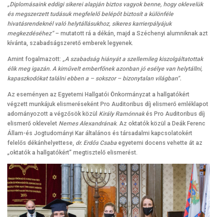
„Diplomásaink eddigi sikerei alapján biztos vagyok benne, hogy oklevelük
és megszerzett tudásuk megfelelő belépőt biztosít a különféle
hivatásrendeknél való helytállásukhoz, sikeres karrierpályájuk
megkezdéséhez”
– mutatott rá a dékán, majd a Széchenyi alumniknak azt
kívánta, szabadságszerető emberek legyenek.
Amint fogalmazott:
„A szabadság hiányát a szellemileg kiszolgáltatottak
élik meg igazán. A kiművelt emberfőnek azonban jó esélye van helytállni,
kapaszkodókat találni ebben a – sokszor – bizonytalan világban”.
Az eseményen az Egyetemi Hallgatói Önkormányzat a hallgatókért
végzett munkájuk elismeréseként Pro Auditoribus díj elismerő emléklapot
adományozott a végzősök közül
Király Ramónnak
és Pro Auditoribus díj
elismerő oklevelet
Nemes Alexandrának
. Az oktatók közül a Deák Ferenc
Állam-és Jogtudományi Kar általános és társadalmi kapcsolatokért
felelős dékánhelyettese,
dr. Erdős Csaba
egyetemi docens vehette át az
„oktatók a hallgatókért” megtisztelő elismerést.