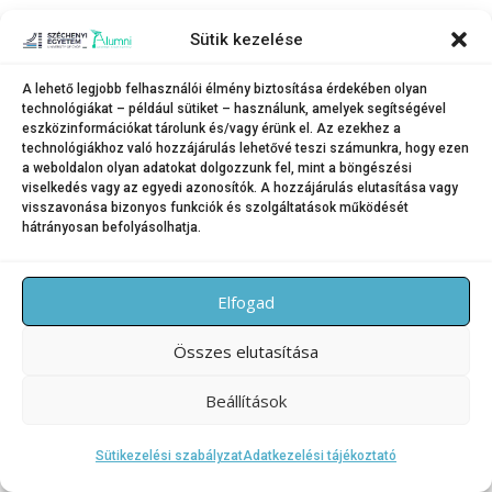
Sütik kezelése
A lehető legjobb felhasználói élmény biztosítása érdekében olyan
technológiákat – például sütiket – használunk, amelyek segítségével
eszközinformációkat tárolunk és/vagy érünk el. Az ezekhez a
technológiákhoz való hozzájárulás lehetővé teszi számunkra, hogy ezen
a weboldalon olyan adatokat dolgozzunk fel, mint a böngészési
viselkedés vagy az egyedi azonosítók. A hozzájárulás elutasítása vagy
visszavonása bizonyos funkciók és szolgáltatások működését
hátrányosan befolyásolhatja.
Elfogad
Összes elutasítása
Beállítások
Sütikezelési szabályzat
Adatkezelési tájékoztató