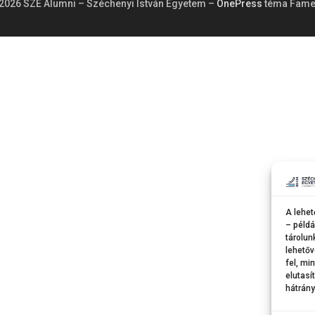
2026 SZE Alumni – Széchenyi István Egyetem
–
OnePress
téma Fame
A lehet
– példá
tárolun
lehetőv
fel, mi
elutasí
hátrány