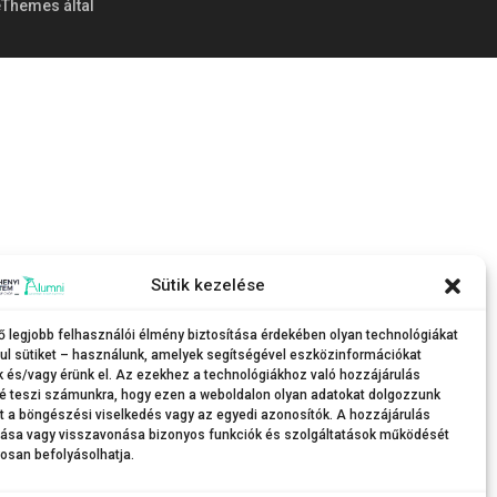
Themes által
Sütik kezelése
ő legjobb felhasználói élmény biztosítása érdekében olyan technológiákat
ul sütiket – használunk, amelyek segítségével eszközinformációkat
k és/vagy érünk el. Az ezekhez a technológiákhoz való hozzájárulás
é teszi számunkra, hogy ezen a weboldalon olyan adatokat dolgozzunk
nt a böngészési viselkedés vagy az egyedi azonosítók. A hozzájárulás
tása vagy visszavonása bizonyos funkciók és szolgáltatások működését
osan befolyásolhatja.