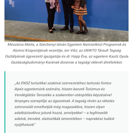
Mészáros Márta, a Széchenyi István Egyetem Nemzetközi Programok és
Alumni Központjának vezetője, Ion Vilci, az UNWTO Társult Tagság
Osztályának ügyvezető igazgatója és dr. Happ Éva, az egyetem Kautz Gyula
Gazdaságtudományi Karának docense a tagsági oklevél átvételekor.
„Az ENSZ turisztikai szakmai szervezetéhez tartozás fontos
lépés egyetemünk számára, hiszen karunk Turizmus és
Vendéglátás Tanszéke a szakember-utánpótlás képzésével
lényeges szereplője az ágazatnak. A tagság révén az oktatás
színvonalát emelhetjük még magasabbra, hiszen olyan
adatbázisokhoz jutunk hozzá, amelyekkel – a legfrissebb
adatok, trendek, statisztikák ismeretében – naprakész tudást
nyújthatunk”