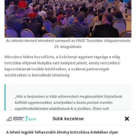
Az oktatás kiemelt témaként szerepelt az ENSZ Turisztikai Világszervezete
25. közgyűlésén.
Mészáros Márta hozzáfűzte, a Széchenyi-egyetem tagsága a világ
turisztikai elitjének klubjába való belépést jelenti, amely nemzetközi
kapcsolatainak további bővítésében, a szakmai partnerségek
erősítésében is kiemelkedő lehetőség.
„Már a helyszínen is több előremutató megbeszélést folytattunk
külföldi egyetemekkel, amelyekkel a közös pontok mentén
együttműködéseket alakíthatunk ki a jövőben. Öröm volt
számunkra az üzbég Buharai Állami Egyetem rektorával, dr.
Sütik kezelése
Xamidov Obidjon Xafizovich-csal való találkozásunk: az
esemény kiváló alkalmat adott arra, hogy megerősítsük
A lehető legjobb felhasználói élmény biztosítása érdekében olyan
intézményeink közötti együttműködési megállapodásunkat”