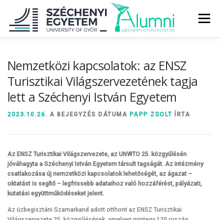
Tovább
a
Menü
tartalomhoz
RÓLUNK
ALUMNI KÖZÖSSÉG
HÍREK
MÉDIA
Nemzetközi kapcsolatok: az ENSZ
Turisztikai Világszervezetének tagja
lett a Széchenyi István Egyetem
DIPLOMAÁTADÓ
DIPLOMÁN TÚL
2023.10.26.
A BEJEGYZÉS DÁTUMA
PAPP ZSOLT
ÍRTA
SZOLGÁLTATÁSOK
ÉVFOLYAMOK
Az ENSZ Turisztikai Világszervezete, az UNWTO 25. közgyűlésén
jóváhagyta a Széchenyi István Egyetem társult tagságát. Az intézmény
csatlakozása új nemzetközi kapcsolatok lehetőségét, az ágazat –
oktatást is segítő – legfrissebb adataihoz való hozzáférést, pályázati,
kutatási együttműködéseket jelent.
Az üzbegisztáni Szamarkand adott otthont az ENSZ Turisztikai
Világszervezete 25. közgyűlésének, amelyen mintegy 120 ország