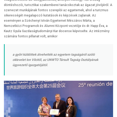
döntéshozói, turisztikai szakemberei tanácskoztak az ágazat jövőjéről. A
szervezet munkájának fontos szereplői az egyetemek, ahol a turizmus
sikerességét megalapozó kutatások és képzések zajlanak. Az
eseményen a Széchenyi István Egyetemet Mészáros Márta, a
Nemzetközi Programok és Alumni Központ vezetője és dr. Happ Éva, a
Kautz Gyula Gazdaságtudományi Kar docense képviselte. Az intézmény
számára fontos pillanat volt, amikor
a győri küldöttek átvehették az egyetem tagságáról szóló
oklevelet Ion Vilcitől, az UNWTO Társult Tagság Osztályának
ügyvezető igazgatójától.