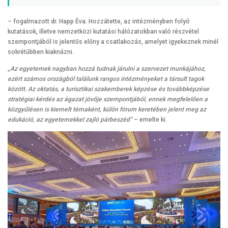
– fogalmazott dr. Happ Éva. Hozzátette, az intézményben folyó
kutatások, illetve nemzetközi kutatási hálózatokban való részvétel
szempontjából is jelentős előny a csatlakozás, amelyet igyekeznek minél
sokrétűbben kiaknázni.
„Az egyetemek nagyban hozzá tudnak járulni a szervezet munkájához,
ezért számos országból találunk rangos intézményeket a társult tagok
között. Az oktatás, a turisztikai szakemberek képzése és továbbképzése
stratégiai kérdés az ágazat jövője szempontjából, ennek megfelelően a
közgyűlésen is kiemelt témaként, külön fórum keretében jelent meg az
edukáció, az egyetemekkel zajló párbeszéd”
– emelte ki.