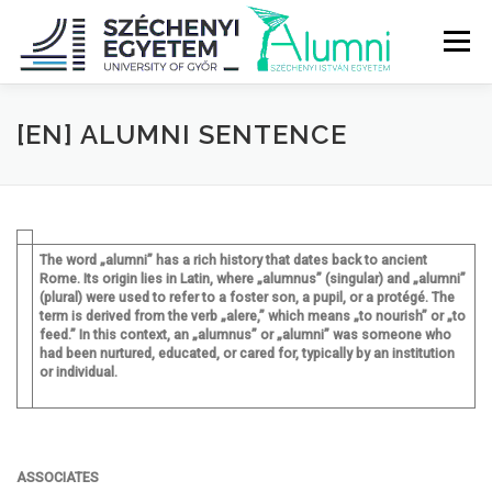
Tovább
a
Menü
tartalomhoz
RÓLUNK
ALUMNI KÖZÖSSÉG
HÍREK
MÉDIA
[EN] ALUMNI SENTENCE
DIPLOMAÁTADÓ
DIPLOMÁN TÚL
The word „alumni” has a rich history that dates back to ancient
Rome. Its origin lies in Latin, where „alumnus” (singular) and „alumni”
SZOLGÁLTATÁSOK
ÉVFOLYAMOK
(plural) were used to refer to a foster son, a pupil, or a protégé. The
term is derived from the verb „alere,” which means „to nourish” or „to
feed.” In this context, an „alumnus” or „alumni” was someone who
had been nurtured, educated, or cared for, typically by an institution
or individual.
A
SSOCIATES