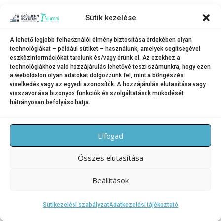
L
OVE
Sütik kezelése
U
NITING
A lehető legjobb felhasználói élmény biztosítása érdekében olyan
M
EETING
technológiákat – például sütiket – használunk, amelyek segítségével
eszközinformációkat tárolunk és/vagy érünk el. Az ezekhez a
N
ETWORKING
technológiákhoz való hozzájárulás lehetővé teszi számunkra, hogy ezen
I
NSPIRING
a weboldalon olyan adatokat dolgozzunk fel, mint a böngészési
viselkedés vagy az egyedi azonosítók. A hozzájárulás elutasítása vagy
visszavonása bizonyos funkciók és szolgáltatások működését
hátrányosan befolyásolhatja.
Elfogad
Copyright © 2026 SZE Alumni – Széchenyi István Egyetem
–
OnePress
téma FameThemes által
Összes elutasítása
Beállítások
Sütikezelési szabályzat
Adatkezelési tájékoztató