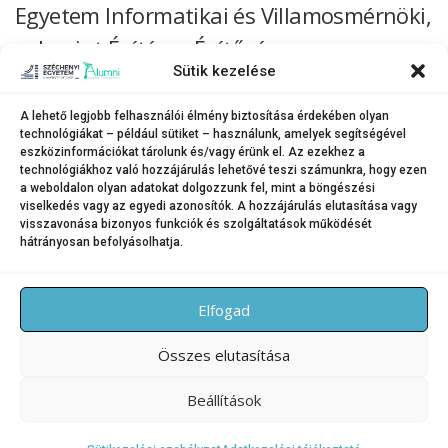
Egyetem Informatikai és Villamosmérnöki,
valamint Építész-, Építő- és
Sütik kezelése
Közlekedésmérnöki Kara
A lehető legjobb felhasználói élmény biztosítása érdekében olyan
A Széchenyi István Egyetem Informatikai és Villamosmérnöki Karának
technológiákat – például sütiket – használunk, amelyek segítségével
192, valamint Építész-, Építő- és Közlekedésmérnöki Karának 110
eszközinformációkat tárolunk és/vagy érünk el. Az ezekhez a
végzőse ünnepélyes keretek között vehette át oklevelét a napokban. Az
technológiákhoz való hozzájárulás lehetővé teszi számunkra, hogy ezen
ünnepségeken a diplomák átadása …
a weboldalon olyan adatokat dolgozzunk fel, mint a böngészési
viselkedés vagy az egyedi azonosítók. A hozzájárulás elutasítása vagy
B
visszavonása bizonyos funkciók és szolgáltatások működését
hátrányosan befolyásolhatja.
e
RÉGEBBI BEJEGYZÉSEK
ÚJABB BEJEGYZÉSEK
j
e
Elfogad
g
Összes elutasítása
y
z
Beállítások
é
Copyright © 2026 SZE Alumni – Széchenyi István Egyetem
–
s
OnePress
téma FameThemes által