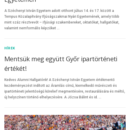
A Széchenyi István Egyetem adott otthont július 14. és 17. között a
Tempus Közalapítvány Ifjúságszakmai Nyári Egyetemének, amely több
mint száz résztvevőt – ifjúsági szakembereket, oktatókat, hallgatókat,
valamint nemformális képzőket …
HÍREK
Mentsük meg együtt Győr ipartörténeti
értékét!
Kedves Alumni Hallgatónk! A Széchenyi István Egyetem értékmentő
kezdeményezést indított az Áramlás című, kiemelkedő művészeti és
ipartörténeti jelentőségű kőrelief megmentésére, restaurálására és méltó,
új helyszínen történő elhelyezésére. A Józsa Bálint és id. …