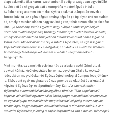
alapszak működik a karon, szeptembertől pedig országosan egyedülálló
Szülészeti és nőgyógyászati szonográfia mesterképzés indul a
Széchenyi-egyetemen. Kiemelte, Győr a szakmai utánpótlás-nevelés
fontos bázisa, az egészségtudományi képzés pedig olyan értékes tudást
ad, amelyre minden időben nagy szükség van, tehát biztos elhelyezkedést
kínál.
„A Széchenyi István Egyetem nagy előnye a többi képzőhellyel
szemben multidiszciplináris, tizenegy tudományterületet felölelő kínálata,
amelynek köszönhetően könnyebben tudunk válaszokat adni a legújabb
kihívásokra. Mindez az innováció, a kutatás-fejlesztés, az egészségipari
kapcsolatok terén nemcsak a hallgatók, az oktatók és a kutatók számára
hordoz nagy lehetőségeket, hanem a vállalati szegmensnek is” –
hangsúlyozta.
Mint mondta, ez a multidiszciplinaritás az alapja a győri, Zrínyi utcai,
egykori kórházi épületegyüttes helyén az egyetem által a következő
időszakban megvalósítandó Egészségtechnológiai Campus létrejöttének
is. E központ egyik meghatározó szegmense az oktatást és a kutatást
képviselő Egészség- és Sporttudományi Kar.
„Az oktatási terület
fejlesztése a nemzetközi nyitás jegyében történik. Több angol nyelvű
képzést, sőt külföldi egyetemekkel közös programok indítását is tervezzük,
az egészségügyi mérnökképzés megvalósításával pedig intézményünk
technológiai hagyományaira és tudásbázisára is támaszkodnánk. A kari
struktúra fejlesztése jelenleg is zajlik: folyamatban van a Klinikai Készségek