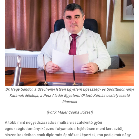
Dr. Nagy Sándor, a Széchenyi István Egyetem Egészség- és Sporttudományi
Karának dékánja, a Petz Aladár Egyetemi Oktató Kórház osztályvezető
főorvosa
(Fotó: Májer Csaba József)
A több mint negyedszázados múltra visszatekintő győri
egészségtudományi képzés folyamatos fejlődésen ment keresztül,
hiszen kezdetben csak diplomás ápolókat képeztek, ma pedig már négy