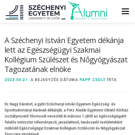
Tovább
a
Menü
tartalomhoz
RÓLUNK
ALUMNI KÖZÖSSÉG
HÍREK
MÉDIA
A Széchenyi István Egyetem dékánja
lett az Egészségügyi Szakmai
Kollégium Szülészet és Nőgyógyászat
DIPLOMAÁTADÓ
DIPLOMÁN TÚL
Tagozatának elnöke
SZOLGÁLTATÁSOK
ÉVFOLYAMOK
2023.03.21.
A BEJEGYZÉS DÁTUMA
PAPP ZSOLT
ÍRTA
Dr. Nagy Sándort, a győri Széchenyi István Egyetem Egészség- és
Sporttudományi Karának dékánját, a Petz Aladár Egyetemi Oktató Kórház
osztályvezető főorvosát nevezték ki március 1-jétől az egészségügyért
felelős miniszter véleményező, javaslattevő, tanácsadó testületeként
működő Egészségügyi Szakmai Kollégium Szülészet és Nőgyógyászat
Tagozata elnökének.