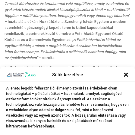
Tanszék létrehozása és tartalommal való megtöltése, amely az elméleti és
gyakorlati képzés mellett klinikai készségfejlesztést is kínál – szakterülettől
függően – műtői környezetben, betegágy mellett vagy éppen egy laborban”
– húzta alá a dékán. Hozzáfűzte: a Széchenyi István Egyetem a modern
szemléletű egészségügyi képzés terén is kitűnő kapcsolatokkal
rendelkezik, a partnerek közül kiemelve a Petz Aladár Egyetemi Oktató
Kórházat és a Semmelweis Egyetemet.
„A Pető Intézettel is kitűnő az
együttműködés, aminek a megfelelő számú szakember biztosításában
lehet fontos szerepe. Ez kulcskérdés a szülésznők esetében éppúgy, mint
az ápolóképzésben”
– sorolta.
Az Egészségtechnológiai Campus másik bázisa az Egészségügyi
Innovációs Kompetenciaközpont lesz, amely az egészségügy
Sütik kezelése
technológiai oldalát, a kutatás-fejlesztést erősíti, akár új szabadalmakat,
illetve az egészségipari partnerekkel való együttműködések kiteljesedését
A lehető legjobb felhasználói élmény biztosítása érdekében olyan
is eredményezheti. A harmadik, fontos elemét a minőségi egészségügyi
technológiákat – például sütiket – használunk, amelyek segítségével
szolgáltatások jelentik, amelyek magas színvonalú ellátást biztosítanak
eszközinformációkat tárolunk és/vagy érünk el. Az ezekhez a
majd. A dékán szerint ez hosszabb távon akár a hazai medikusképzésben
technológiákhoz való hozzájárulás lehetővé teszi számunkra, hogy ezen
is új lehetőségeket nyithat.
a weboldalon olyan adatokat dolgozzunk fel, mint a böngészési
viselkedés vagy az egyedi azonosítók. A hozzájárulás elutasítása vagy
visszavonása bizonyos funkciók és szolgáltatások működését
hátrányosan befolyásolhatja.