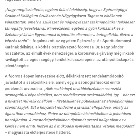
„Nagy megtiszteltetés, egyben óriási felelősség, hogy az
Egészségügyi
Szakmai Kollégium Szülészet és Nőgyógyászat Tagozata elnökének
választottak, amely a szülészet és nőgyógyászat szakmapolitikai fejlődését
támogatja javaslataival. Kinevezésem egyben a győri kórháznak és a
Széchenyi István Egyetemnek is jelentős elismerés a betegellátás, illetve a
képzés terén”
– fogalmazott az egyetem Egészség- és Sporttudományi
Karának dékánja, a kórház osztályvezető főorvosa. Dr. Nagy Sándor
hozzátette, az elmúlt évek nehézségei, a koronavírus-járvány még inkább
rávilágított az egészségügyi terület kulcsszerepére, az utánpótlásképzés
jelentőségére.
A főorvos éppen kinevezése előtt, dékánként tett rendeletmódosító
javaslatot a szakpolitika elé, amely egy, a szonográfusokat érintő
problémát orvosolna.
„Akik szakirányú továbbképzésben szerezték
szonográfusi képesítésüket, nem rendelkeznek szakmakóddal, így – bár ezt
a hivatást művelik önállóan – fizetésüket és pótlékaikat az alapdiplomájuk
szerint kapják. Ezt a helyzetet rendezné a javaslat elfogadása, amely az
ágazatban maradáshoz, illetve az utánpótlás biztosításához is jelentősen
hozzájárulna. A mesterképzésünkben diplomát szerző hallgatókat ez a
kérdés nem érinti, hiszen az ő működési nyilvántartásba vételük megoldott”
– magyarázta előterjesztése hátterét.