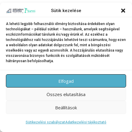
Sütik kezelése
A lehető legjobb felhasználói élmény biztosítása érdekében olyan
technológiákat – például sütiket – használunk, amelyek segítségével
eszközinformációkat tárolunk és/vagy érünk el. Az ezekhez a
technológiákhoz való hozzájárulás lehetővé teszi számunkra, hogy ezen
a weboldalon olyan adatokat dolgozzunk fel, mint a böngészési
viselkedés vagy az egyedi azonosítók. A hozzájárulás elutasítása vagy
visszavonása bizonyos funkciók és szolgáltatások működését
hátrányosan befolyásolhatja.
Elfogad
Összes elutasítása
Beállítások
Sütikezelési szabályzat
Adatkezelési tájékoztató